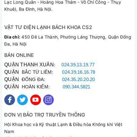
Lạc Long Quân - Hoàng Hoa Thám - Võ Chí Công - Thụy
Khuê), Ba Đình, Hà Nội.
VẬT TƯ ĐIỆN LẠNH BÁCH KHOA CS2
Đia chỉ:
450 Đê La Thành, Phường Láng Thượng, Quận Đống
Đa, Hà Nội
BÁN ONLINE
QUẬN THANH XUÂN
:
024.39.13.19.77
QUẬN
BẮC TỪ LIÊM:
024.39.16.16.78
QUẬN
ĐỐNG ĐA:
024.35.20.20.20
QUẬN
HOÀN KIẾM:
090.344.5821
ĐƠN VỊ BẢO TRỢ TRUYỀN THÔNG
Hội Khoa học và Kỹ thuật Lạnh & Điều hòa Không khí Việt
Nam