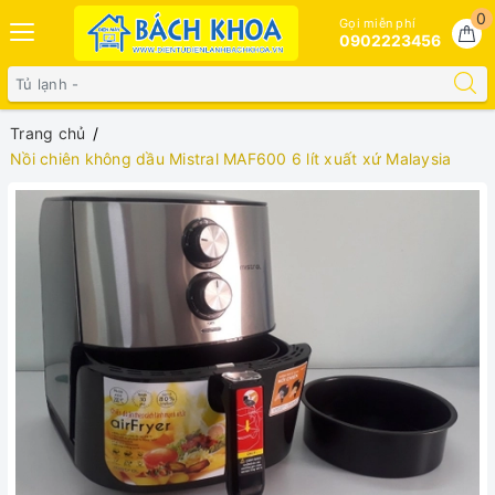
0
Gọi miễn phí
0902223456
Trang chủ
Nồi chiên không dầu Mistral MAF600 6 lít xuất xứ Malaysia