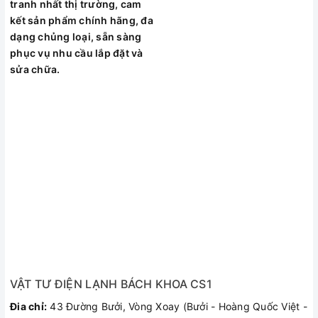
tranh nhất thị trường, cam
-Công suất : 1.400 (W)
kết sản phẩm chính hãng, đa
Xuất xứ
: Malaysia
dạng chủng loại, sẵn sàng
Bảo hành
: 12 tháng
phục vụ nhu cầu lắp đặt và
sửa chữa.
VẬT TƯ ĐIỆN LẠNH BÁCH KHOA CS1
Đia chỉ:
43 Đường Bưởi, Vòng Xoay (Bưởi - Hoàng Quốc Việt -