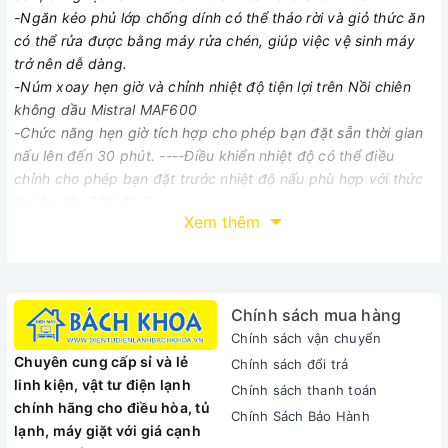
-Ngăn kéo phủ lớp chống dính có thể tháo rời và giỏ thức ăn
có thể rửa được bằng máy rửa chén, giúp việc vệ sinh máy
trở nên dễ dàng.
-Núm xoay hẹn giờ và chỉnh nhiệt độ tiện lợi trên Nồi chiên
không dầu Mistral MAF600
-Chức năng hẹn giờ tích hợp cho phép bạn đặt sẵn thời gian
nấu lên đến 30 phút. ----Điều khiển nhiệt độ có thể điều
chỉnh cho phép bạn đặt trước nhiệt độ nấu phù hợp với thức
ăn lên đến 200 độ C.
Xem thêm
-Nồi chiên không dầu Mistral MAF600 sở hữu kiểu dáng và
màu sắc trang nhã, góp phần mang đến phong cách hiện đại
cho không gian bếp nhà bạn.
Thông số:
Chính sách mua hàng
-Màu sắc : Đen
Chính sách vận chuyển
-Chất liệu : Nhựa
Chuyên cung cấp sỉ và lẻ
-Dung tích : 6 (L)
Chính sách đổi trả
linh kiện, vật tư điện lạnh
-Chất liệu vỏ : Nhựa
Chính sách thanh toán
chính hãng cho điều hòa, tủ
-Trọng lượng : 7,5 (kg)
Chính Sách Bảo Hành
lạnh, máy giặt với giá cạnh
-Điện áp : 220 (V)