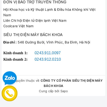
ĐƠN VỊ BẢO TRỢ TRUYỀN THÔNG
Hội Khoa học và Kỹ thuật Lạnh & Điều hòa Không khí Việt
Nam
Liên Chi hội Điện tử Điện lạnh Việt Nam
Coolcare Việt Nam
SIÊU THỊ ĐIỆN MÁY BÁCH KHOA
Đia chỉ :
546 Đường Bười, Vĩnh Phúc, Ba Đình, Hà Nội
Kinh doanh 1:
0243.911.0097
Kinh doanh 2:
0243.912.0210
© Bản quyền thuộc về
CÔNG TY CỔ PHẦN SIÊU THỊ ĐIỆN MÁY
BÁCH KHOA
Cung cấp bởi
Sapo
So sánh