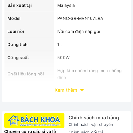
Sản xuất tại
Malaysia
Model
PANC-SR-MVN107LRA
Loại nồi
Nồi cơm điện nắp gài
Dung tích
1L
Công suất
500W
Hợp kim nhôm tráng men chống
Chất liệu lòng nồi
dính
Xem thêm
Trọng lượng
2.3kg
25 x 24.3 x 25.5 cm (Ngang x
Kích thước
Cao x Sâu)
Chính sách mua hàng
Chính sách vận chuyển
MÔ TẢ SẢN PHẨM
Chuyên cung cấp sỉ và lẻ
Chính sách đổi trả