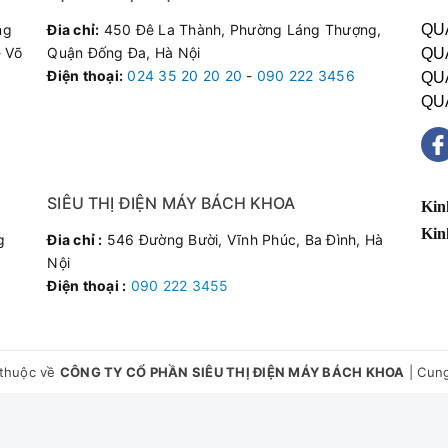
ng
Đia chỉ:
450 Đê La Thành, Phường Láng Thượng,
QU
 Võ
Quận Đống Đa, Hà Nội
QU
Điện thoại
:
024 35 20 20 20
-
090 222 3456
QU
QU
SIÊU THỊ ĐIỆN MÁY BÁCH KHOA
Kin
Kin
g
Đia chỉ :
546 Đường Bười, Vĩnh Phúc, Ba Đình, Hà
Nội
Điện thoại :
090 222 3455
thuộc về
CÔNG TY CỔ PHẦN SIÊU THỊ ĐIỆN MÁY BÁCH KHOA
|
Cung