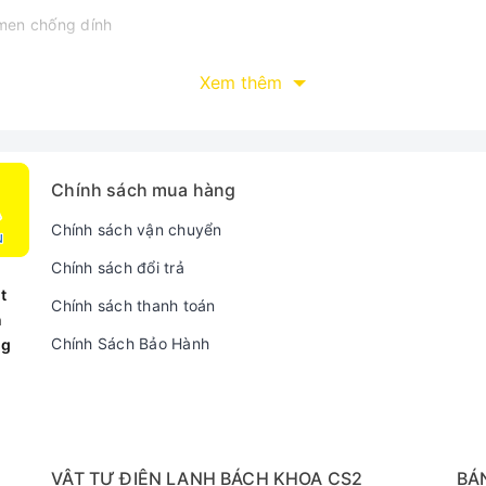
men chống dính
Xem thêm
gang x Cao x Sâu)
Chính sách mua hàng
Chính sách vận chuyển
Chính sách đổi trả
t
Chính sách thanh toán
n
Chính Sách Bảo Hành
ng
VẬT TƯ ĐIỆN LẠNH BÁCH KHOA CS2
BÁ