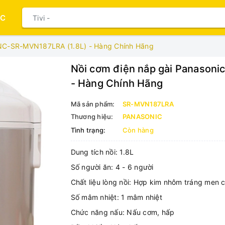
ỤC
ANC-SR-MVN187LRA (1.8L) - Hàng Chính Hãng
Nồi cơm điện nắp gài Panason
- Hàng Chính Hãng
Mã sản phẩm:
SR-MVN187LRA
Thương hiệu:
PANASONIC
Tình trạng:
Còn hàng
Dung tích nồi: 1.8L
Số người ăn: 4 - 6 người
Chất liệu lòng nồi: Hợp kim nhôm tráng men 
Số mâm nhiệt: 1 mâm nhiệt
Chức năng nấu: Nấu cơm, hấp