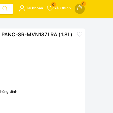
0
0
Tài khoản
Yêu thích
ic PANC-SR-MVN187LRA (1.8L)
chống dính