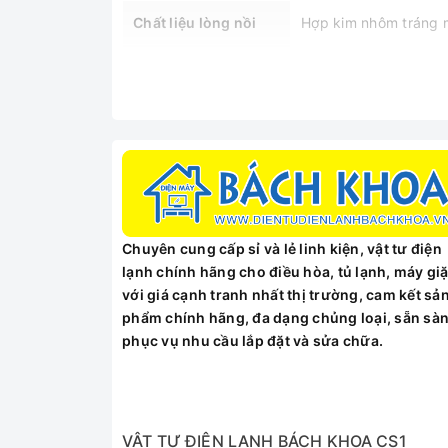
Chất liệu lòng nồi
Hợp kim nhôm tráng 
Trọng lượng
3kg
27 x 26.5 x 27 cm (N
Kích thước
MÔ TẢ SẢN PHẨM
Chuyên cung cấp sỉ và lẻ linh kiện, vật tư điện
lạnh chính hãng cho điều hòa, tủ lạnh, máy giặ
với giá cạnh tranh nhất thị trường, cam kết sả
phẩm chính hãng, đa dạng chủng loại, sẵn sà
phục vụ nhu cầu lắp đặt và sửa chữa.
VẬT TƯ ĐIỆN LẠNH BÁCH KHOA CS1