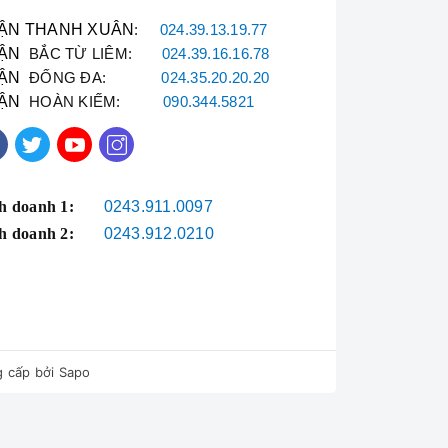
ẬN THANH XUÂN
:
024.39.13.19.77
ẬN
BẮC TỪ LIÊM:
024.39.16.16.78
ẬN
ĐỐNG ĐA:
024.35.20.20.20
ẬN
HOÀN KIẾM:
090.344.5821
h doanh 1:
0243.911.0097
h doanh 2:
0243.912.0210
 cấp bởi
Sapo