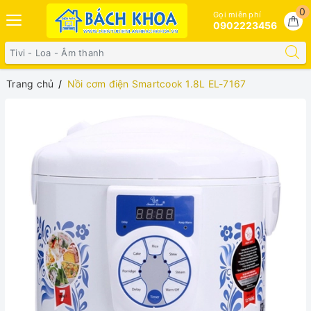
0
Gọi miễn phí
0902223456
Trang chủ
Nồi cơm điện Smartcook 1.8L EL-7167