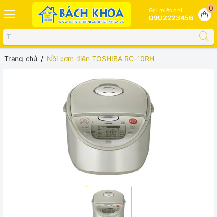
0
Gọi miễn phí
0902223456
Trang chủ
Nồi cơm điện TOSHIBA RC-10RH