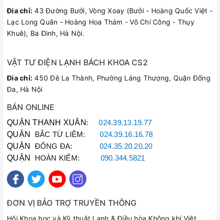
Đia chỉ:
43 Đường Bưởi, Vòng Xoay (Bưởi - Hoàng Quốc Việt -
Lạc Long Quân - Hoàng Hoa Thám - Võ Chí Công - Thụy
Khuê), Ba Đình, Hà Nội.
VẬT TƯ ĐIỆN LẠNH BÁCH KHOA CS2
Đia chỉ:
450 Đê La Thành, Phường Láng Thượng, Quận Đống
Đa, Hà Nội
BÁN ONLINE
QUẬN THANH XUÂN
:
024.39.13.19.77
QUẬN
BẮC TỪ LIÊM:
024.39.16.16.78
QUẬN
ĐỐNG ĐA:
024.35.20.20.20
QUẬN
HOÀN KIẾM:
090.344.5821
ĐƠN VỊ BẢO TRỢ TRUYỀN THÔNG
Hội Khoa học và Kỹ thuật Lạnh & Điều hòa Không khí Việt