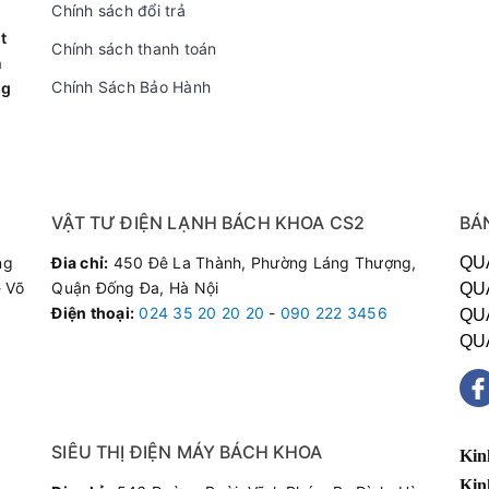
Chính sách đổi trả
t
Chính sách thanh toán
n
Chính Sách Bảo Hành
ng
ấu
nấu nhờ công nghệ Ceramic, có xửng hấp, nắp rời làm bằng đá đượ
VẬT TƯ ĐIỆN LẠNH BÁCH KHOA CS2
BÁ
ng
Đia chỉ:
450 Đê La Thành, Phường Láng Thượng,
QU
 Võ
Quận Đống Đa, Hà Nội
QU
Điện thoại
:
024 35 20 20 20
-
090 222 3456
QU
QU
SIÊU THỊ ĐIỆN MÁY BÁCH KHOA
Kin
Kin