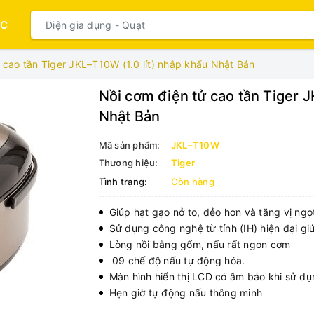
ỤC
 cao tần Tiger JKL–T10W (1.0 lít) nhập khẩu Nhật Bản
Nồi cơm điện tử cao tần Tiger J
Nhật Bản
Mã sản phẩm:
JKL–T10W
Thương hiệu:
Tiger
Tình trạng:
Còn hàng
Giúp hạt gạo nở to, dẻo hơn và tăng vị ng
Sử dụng công nghệ từ tính (IH) hiện đại g
Lòng nồi bằng gốm, nấu rất ngon cơm
09 chế độ nấu tự động hóa.
Màn hình hiển thị LCD có âm báo khi sử dụ
Hẹn giờ tự động nấu thông minh