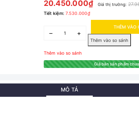
20.450.000₫
27.9
Giá thị trường:
Tiết kiệm:
7.530.000₫
THÊM VÀO 
–
+
Thêm vào so sánh
Giá bán sản phẩm chưa
MÔ TẢ