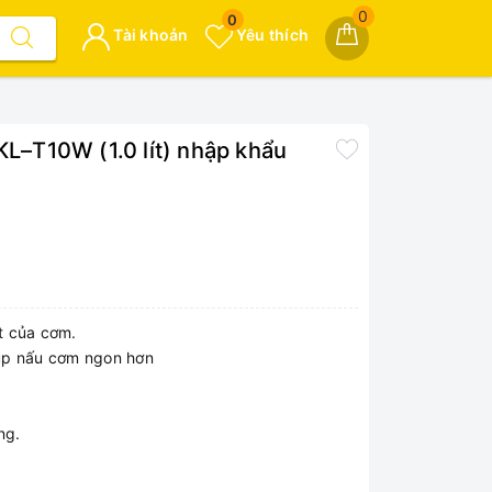
0
0
Tài khoản
Yêu thích
KL–T10W (1.0 lít) nhập khẩu
ọt của cơm.
iúp nấu cơm ngon hơn
ng.