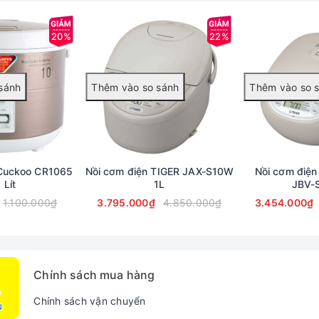
20%
22%
uyên khối
 Cuckoo CR1065
Nồi cơm điện TIGER JAX-S10W
Nồi cơm điện 
 nguyên khối được nung ở 12500 phủ lớp men chống dính bằng ti
 Lít
1L
JBV-
 sử dụng.
1.100.000₫
3.795.000₫
4.850.000₫
3.454.000₫
Chính sách mua hàng
Chính sách vận chuyển