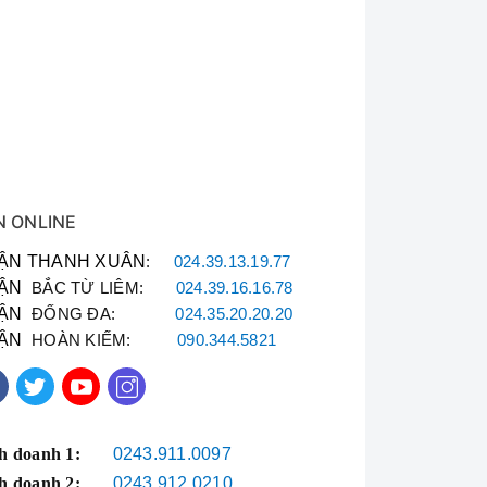
c nung ở 12500
N ONLINE
ẬN THANH XUÂN
:
024.39.13.19.77
ẬN
BẮC TỪ LIÊM:
024.39.16.16.78
ẬN
ĐỐNG ĐA:
024.35.20.20.20
ẬN
HOÀN KIẾM:
090.344.5821
h doanh 1:
0243.911.0097
h doanh 2:
0243.912.0210