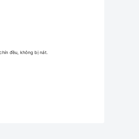
chín đều, không bị nát.
t sương, không rơi ngược xuống gây nhão