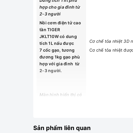
Dung tích 1 lít phù
hợp cho gia đình từ
2-3 người
Nồi cơm điện tử cao
tần TIGER
JKLT10W có dung
Cơ chế tỏa nhiệt 3D 
tích 1L nấu được
7 cốc gạo, tương
Cơ chế tỏa nhiệt được
đương 1kg gạo phù
hợp với gia đình từ
2-3 người.
Màn hình hiển thị có
âm thanh báo khi
cơm chín
Nắp trong với đĩa nhi
Nồi cơm điệnt tử cao
tần TIGER JKL –
Nắp trong với đĩa nh
Sản phẩm liên quan
T10W Dù có
cơm, có thể tháo rời 