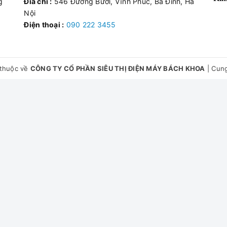
g
Đia chỉ :
546 Đường Bười, Vĩnh Phúc, Ba Đình, Hà
Nội
Điện thoại :
090 222 3455
thuộc về
CÔNG TY CỔ PHẦN SIÊU THỊ ĐIỆN MÁY BÁCH KHOA
|
Cung