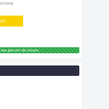
80.000₫
GIỎ
 bao gồm phí vận chuyển.