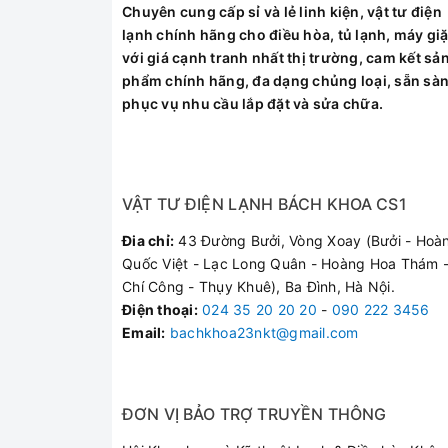
Chuyên cung cấp sỉ và lẻ linh kiện, vật tư điện
Thay đổi khẩu vị dễ
lạnh chính hãng cho điều hòa, tủ lạnh, máy giặ
dàng với 3 chế độ
với giá cạnh tranh nhất thị trường, cam kết sả
nấu cơm thông minh
phẩm chính hãng, đa dạng chủng loại, sẵn sà
Đổi khẩu vị tránh
Tiết kiệm thời gian n
phục vụ nhu cầu lắp đặt và sửa chữa.
giúp dùng bữa ngon
Tiết kiệm thời gian 
miệng hơnvới 3 chế
độ nấu cơm thông
minh: cơm
VẬT TƯ ĐIỆN LẠNH BÁCH KHOA CS1
thường, cơm dẻo,
cơm khô.
Đia chỉ:
43 Đường Bưởi, Vòng Xoay (Bưởi - Hoà
Quốc Việt - Lạc Long Quân - Hoàng Hoa Thám -
Chí Công - Thụy Khuê), Ba Đình, Hà Nội.
Điện thoại
:
024 35 20 20 20
-
090 222 3456
Email:
bachkhoa23nkt@gmail.com
ĐƠN VỊ BẢO TRỢ TRUYỀN THÔNG