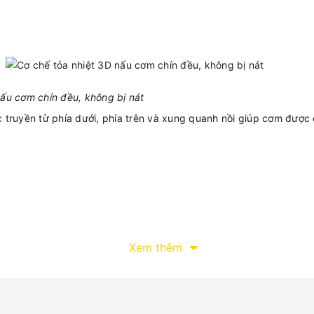
nấu cơm chín đều, không bị nát
 truyền từ phía dưới, phía trên và xung quanh nồi giúp cơm được 
Xem thêm
ệt giữ ấm, ngăn vi khuẩn
iệt giữ ấm cho cơm, ngăn vi khuẩn bên ngoài, làm bốc hơi các giọ
để chùi rửa rất dễ dàng.