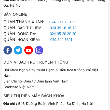
Đa, Hà Nội
BÁN ONLINE
QUẬN THANH XUÂN
:
024.39.13.19.77
QUẬN
BẮC TỪ LIÊM:
024.39.16.16.78
QUẬN
ĐỐNG ĐA:
024.35.20.20.20
QUẬN
HOÀN KIẾM:
090.344.5821
ĐƠN VỊ BẢO TRỢ TRUYỀN THÔNG
Hội Khoa học và Kỹ thuật Lạnh & Điều hòa Không khí Việt
Nam
Liên Chi hội Điện tử Điện lạnh Việt Nam
Coolcare Việt Nam
SIÊU THỊ ĐIỆN MÁY BÁCH KHOA
Đia chỉ :
546 Đường Bười, Vĩnh Phúc, Ba Đình, Hà Nội