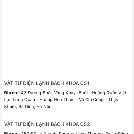
VẬT TƯ ĐIỆN LẠNH BÁCH KHOA CS1
Đia chỉ:
43 Đường Bưởi, Vòng Xoay (Bưởi - Hoàng Quốc Việt -
Lạc Long Quân - Hoàng Hoa Thám - Võ Chí Công - Thụy
Khuê), Ba Đình, Hà Nội.
VẬT TƯ ĐIỆN LẠNH BÁCH KHOA CS2
Đia chỉ:
450 Đê La Thành, Phường Láng Thượng, Quận Đống