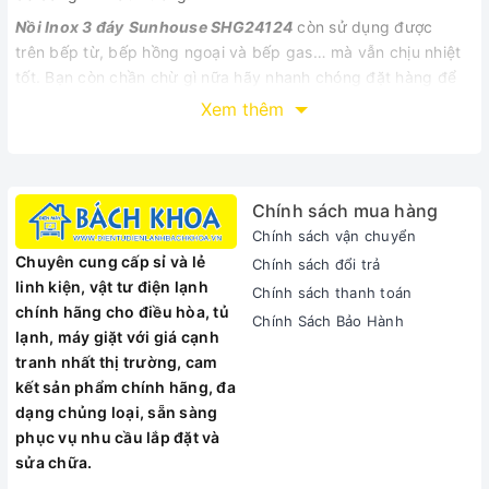
Nồi Inox 3 đáy
Sunhouse SHG24124
còn sử dụng được
trên bếp từ, bếp hồng ngoại và bếp gas… mà vẫn chịu nhiệt
tốt. Bạn còn chần chừ gì nữa hãy nhanh chóng đặt hàng để
gia đình có một chiếc nồi như ý nhé. Sản phẩm sẽ cho bạn
Xem thêm
cảm giác thoái và an toàn khi sử dụng sản phẩm này mỗi
ngày nhé.
Chính sách mua hàng
THÔNG SỐ CHI TIẾT
Chính sách vận chuyển
Thương hiệuSunhouse
Chuyên cung cấp sỉ và lẻ
Chính sách đổi trả
Mã sản phẩmSHG24124
linh kiện, vật tư điện lạnh
Chính sách thanh toán
Chất liệu lòng nồiInox 403
chính hãng cho điều hòa, tủ
Chính Sách Bảo Hành
Chất liệu sản phẩmInox cao cấp
lạnh, máy giặt với giá cạnh
Màu sắcInox
tranh nhất thị trường, cam
Xuất xứ thương hiệuTrung Quốc
kết sản phẩm chính hãng, đa
Xuất xứ sản phẩmHàn Quốc
dạng chủng loại, sẵn sàng
Bảo hành (tháng)24
phục vụ nhu cầu lắp đặt và
sửa chữa.