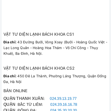
loại bếp, kể cả bếp từ. Sản phẩm với đường kính 16cm rất
nhỏ gọn, tiết kiệm diện tích, thích hợp để luộc trứng, kho thịt,
nấu ít canh và chế biến một lượng nhỏ thực phẩm.
Thông số kỹ thuật
Màu sắc
VẬT TƯ ĐIỆN LẠNH BÁCH KHOA CS1
Bạc
Đia chỉ:
43 Đường Bưởi, Vòng Xoay (Bưởi - Hoàng Quốc Việt -
Chất liệu
Lạc Long Quân - Hoàng Hoa Thám - Võ Chí Công - Thụy
Khuê), Ba Đình, Hà Nội.
inox SUS430
Kích thước
VẬT TƯ ĐIỆN LẠNH BÁCH KHOA CS2
Đường kính lòng nồi: 16 cm
Chiều cao thân nồi: 9.1 cm
Đia chỉ:
450 Đê La Thành, Phường Láng Thượng, Quận Đống
Đa, Hà Nội
Độ dày thành nồi
0.7mm
BÁN ONLINE
Bề mặt bên ngoài
QUẬN THANH XUÂN
:
024.39.13.19.77
Sáng bóng, bền đẹp, dễ dàng vệ sinh
QUẬN
BẮC TỪ LIÊM:
024.39.16.16.78
QUẬN
ĐỐNG ĐA:
024.35.20.20.20