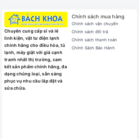
được thiết kế cách điệu tạo nên vẻ tinh tế và hiện đại cho sản
phẩm.
Chính sách mua hàng
Chính sách vận chuyển
CÔNG NĂNG:
Chuyên cung cấp sỉ và lẻ
Chính sách đổi trả
Bền đẹp, an toàn với sức khỏe
linh kiện, vật tư điện lạnh
Chính sách thanh toán
Với ưu điểm của chất liệu inox cao cấp là không bị oxy hoá,
chính hãng cho điều hòa, tủ
sản phẩm có độ bền vượt trội, không han gỉ, không bị oxy
Chính Sách Bảo Hành
lạnh, máy giặt với giá cạnh
hóa nên rất an toàn cho sức khoẻ. Bạn hoàn toàn yên tâm sử
tranh nhất thị trường, cam
dụng nồi inox SUNHOUSE SHG24316 lâu dài để chế biến thật
kết sản phẩm chính hãng, đa
nhiều món ăn ngon cho gia đình.
dạng chủng loại, sẵn sàng
phục vụ nhu cầu lắp đặt và
Đáy nồi tỏa nhiệt đều, giữ nhiệt tốt
sửa chữa.
Nồi có cấu tạo đáy 5 lớp truyền nhiệt nhanh, tỏa nhiệt đều và
giữ nhiệt tốt nên rất tiết kiệm nhiên liệu cũng như thời gian
nấu nướng. Đặc biệt, sản phẩm hạn chế cháy khét thực phẩm
giúp bạn nấu nướng thuận tiện hơn.
Tiện lợi, sử dụng trên mọi loại bếp
Nồi inox 5 đáy SUNHOUSE SHG24316 sử dụng được với mọi