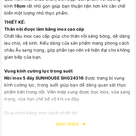
kính
16cm
rất nhỏ gọn giúp bạn thuận tiện hơn khi cần chế
biến một lượng nhỏ thực phẩm.
THIẾT KẾ:
Thân nồi được làm bằng inox cao cấp
Chất liệu inox cao cấp giúp cho thân nồi sáng bóng, dễ dàng
lau chùi, vệ sinh. Kiểu dáng của sản phẩm mang phong cách
châu Âu sang trọng, góp phần tạo nên vẻ hiện đại cho không
gian bếp của bạn.
Vung kính cường lực trong suốt
Nồi inox 5 đáy SUNHOUSE SHG24316
được trang bị vung
kính cường lực, trong suốt giúp bạn dễ dàng quan sát thực
phẩm bên trong nồi. Viền mép vung được bọc inox, vừa sang
trọng, vừa hạn chế bể vỡ khi va đập.
Quai núm bằng inox cách nhiệt tốt
Quai và núm cầm được làm bằng inox đặc, tán đinh chắc
Xem thêm
chắn, bọc nhựa cách nhiệt hiệu quả. Bạn sẽ rất dễ nâng nhấc
và di chuyển nồi trong quá trình sử dụng. Đặc biệt, núm cầm