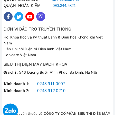
Khả năng chống dính
QUẬN
HOÀN KIẾM:
090.344.5821
Không
Quai nồi
Quai inox tán đinh, bọc nhựa cách nhiệt
ĐƠN VỊ BẢO TRỢ TRUYỀN THÔNG
Núm cầm
Hội Khoa học và Kỹ thuật Lạnh & Điều hòa Không khí Việt
Núm inox cách điệu, bọc nhựa cách nhiệt
Nam
Vung nồi
Liên Chi hội Điện tử Điện lạnh Việt Nam
Vung kính cường lực trong suốt
Coolcare Việt Nam
Đáy nồi
SIÊU THỊ ĐIỆN MÁY BÁCH KHOA
Đáy từ, sử dụng trên mọi loại bếp
Đia chỉ :
546 Đường Bười, Vĩnh Phúc, Ba Đình, Hà Nội
Đặc điểm khác
Kinh doanh 1:
0243.911.0097
Truyền nhiệt nhanh, tỏa nhiệt đều, giữ nhiệt tốt
Kinh doanh 2:
0243.912.0210
Không bị oxy hóa, an toàn với sức khỏe
Thương hiệu
SUNHOUSE
© Bản quyền thuộc về
CÔNG TY CỔ PHẦN SIÊU THỊ ĐIỆN MÁY
Xuất xứ