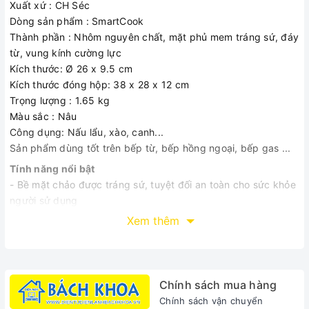
Xuất xứ : CH Séc
Dòng sản phẩm : SmartCook
Thành phần : Nhôm nguyên chất, mặt phủ mem tráng sứ, đáy
từ, vung kính cường lực
Kích thước: Ø 26 x 9.5 cm
Kích thước đóng hộp: 38 x 28 x 12 cm
Trọng lượng : 1.65 kg
Màu sắc : Nâu
Công dụng: Nấu lẩu, xào, canh...
Sản phẩm dùng tốt trên bếp từ, bếp hồng ngoại, bếp gas ...
Tính năng nổi bật
- Bề mặt chảo được tráng sứ, tuyệt đối an toàn cho sức khỏe
người sử dụng
- Giảm thiểu tối đa việc sử dụng dầu mỡ
Xem thêm
- Vung kính giúp dễ dàng quan sát thực phẩm khi đun nấu
​- Tay cẩm và núm vung được làm bằng nhựa cứng
- Thiết kế tiện dụng: Vung kính giúp dễ dàng quan sát thực
phẩm khi đun nấu, kết hợp cùng tay cầm và nũm vung được
Chính sách mua hàng
làm bằng nhựa cứng, cách nhiệt tốt.
Chính sách vận chuyển