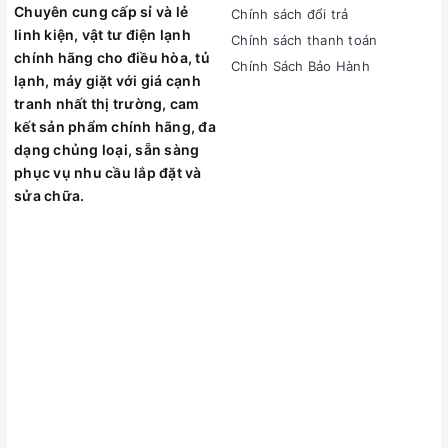
Nồi lẩu đáy từ Elmich 2355552
với thiết kế tinh tế sẽ là một
Chuyên cung cấp sỉ và lẻ
Chính sách đổi trả
lựa chọn hoàn hảo cho gian bếp hiện đại của bạn. Bề mặt nồi
linh kiện, vật tư điện lạnh
Chính sách thanh toán
trắng sứ cao cấp, hạn chế tình trạng dính thức ăn, dễ dàng
chính hãng cho điều hòa, tủ
Chính Sách Bảo Hành
vệ sinh, đồng thời chất liệu này không thôi nhiễm chất độc hại
lạnh, máy giặt với giá cạnh
nên tuyệt đối an toàn cho sức khỏe người sử dụng. Hơn thế
tranh nhất thị trường, cam
nữa, nồi được thiết kế vung kính giúp bạn dễ dàng quan sát
kết sản phẩm chính hãng, đa
thực phẩm khi đun nấu, đồng thời tạo nên nét đẹp hài cho
dạng chủng loại, sẵn sàng
sản phẩm.
phục vụ nhu cầu lắp đặt và
sửa chữa.