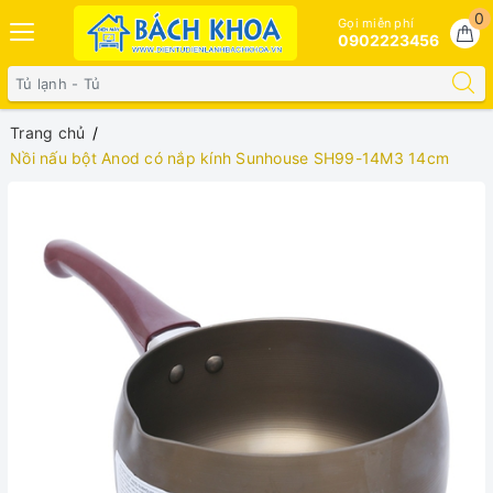
0
Gọi miễn phí
0902223456
Trang chủ
Nồi nấu bột Anod có nắp kính Sunhouse SH99-14M3 14cm