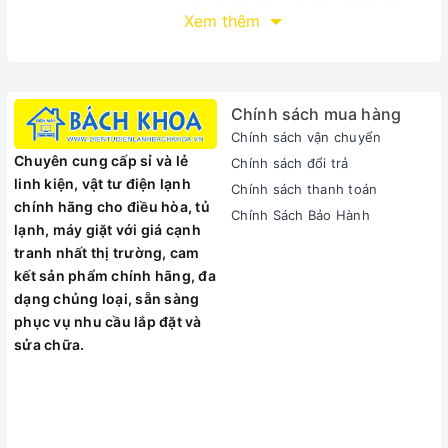
Trước khi sử dụng, ngâm nồi
Xem thêm
vào nước ấm có pha chút nước
rửa chén, chùi rửa khắp thân
nồi, sau đó lau khô bằng vải
mềm
Chính sách mua hàng
Sau mỗi lần sử dụng cần rửa
Chính sách vận chuyển
Hướng dẫn sử dụng
sạch và lau khô nồi
Chuyên cung cấp sỉ và lẻ
Không nên chứa các thức ăn
Chính sách đổi trả
linh kiện, vật tư điện lạnh
có dầu mỡ, chất muối axit để
Chính sách thanh toán
chính hãng cho điều hòa, tủ
qua đêm
Chính Sách Bảo Hành
lạnh, máy giặt với giá cạnh
Chỉ để ngọn lửa tiếp xúc với
tranh nhất thị trường, cam
đáy nồi, nếu cháy quá cao sẽ
kết sản phẩm chính hãng, đa
làm mất độ sáng bóng của nồi
dạng chủng loại, sẵn sàng
Rửa ngay sau khi nấu
phục vụ nhu cầu lắp đặt và
Sử dụng khăn mềm để làm
sửa chữa.
sạch giúp sản phẩm luôn sáng
Hướng dẫn bảo
bóng, bền và đẹp
quản
Giữ cho lỗ thoát hơi trên vung
luôn thông thoáng trong quá