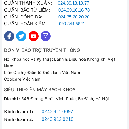
QUẬN THANH XUÂN
:
024.39.13.19.77
học với thực phẩm, bạn có thể chế biến đa dạng các món
QUẬN
BẮC TỪ LIÊM:
024.39.16.16.78
ăn mà không sợ gây nguy hiểm hay không an toàn cho sức
QUẬN
khỏe gia đình mình.
ĐỐNG ĐA:
024.35.20.20.20
Nắp vung được làm từ thủy tinh chịu nhiệt, có lỗ thoát khí,
QUẬN
HOÀN KIẾM:
090.344.5821
giúp bạn có thể nhìn thấy thức ăn bên trong mà không cần
mở nắp.
Nồi phù hợp để nấu bột cho bé hoặc nấu mì, luộc rau, nấu
ĐƠN VỊ BẢO TRỢ TRUYỀN THÔNG
canh với số lượng ít.
Hội Khoa học và Kỹ thuật Lạnh & Điều hòa Không khí Việt
Nam
Liên Chi hội Điện tử Điện lạnh Việt Nam
Coolcare Việt Nam
SIÊU THỊ ĐIỆN MÁY BÁCH KHOA
Đia chỉ :
546 Đường Bười, Vĩnh Phúc, Ba Đình, Hà Nội
Kinh doanh 1:
0243.911.0097
Kinh doanh 2:
0243.912.0210