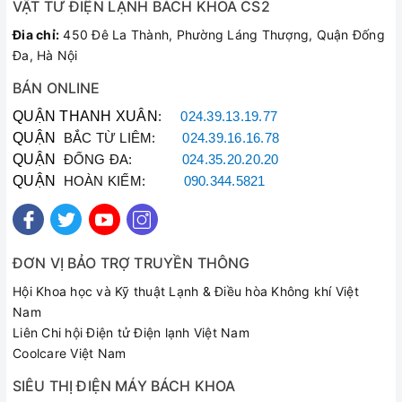
VẬT TƯ ĐIỆN LẠNH BÁCH KHOA CS2
Đia chỉ:
450 Đê La Thành, Phường Láng Thượng, Quận Đống
Đa, Hà Nội
BÁN ONLINE
QUẬN THANH XUÂN
:
024.39.13.19.77
QUẬN
BẮC TỪ LIÊM:
024.39.16.16.78
QUẬN
ĐỐNG ĐA:
024.35.20.20.20
QUẬN
HOÀN KIẾM:
090.344.5821
ĐƠN VỊ BẢO TRỢ TRUYỀN THÔNG
Hội Khoa học và Kỹ thuật Lạnh & Điều hòa Không khí Việt
Nam
Liên Chi hội Điện tử Điện lạnh Việt Nam
Coolcare Việt Nam
SIÊU THỊ ĐIỆN MÁY BÁCH KHOA