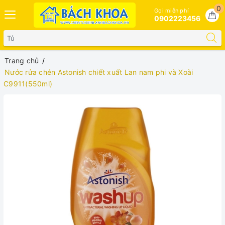
0
Gọi miễn phí
0902223456
Trang chủ
Nước rửa chén Astonish chiết xuất Lan nam phi và Xoài
C9911(550ml)