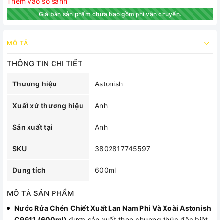
Thêm vào so sánh
Giá bán sản phẩm chưa bao gồm phí vận chuyển.
MÔ TẢ
THÔNG TIN CHI TIẾT
Thương hiệu
Astonish
Xuất xứ thương hiệu
Anh
Sản xuất tại
Anh
SKU
3802817745597
Dung tích
600ml
MÔ TẢ SẢN PHẨM
Nước Rửa Chén Chiết Xuất Lan Nam Phi Và Xoài Astonish
C9911 (600ml)
được sản xuất theo phương thức đặc biệt