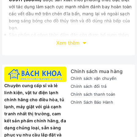
với tác dụng làm sạch cực mạnh nhằm đánh bay hoàn toàn
các vết dầu mỡ trên chén đĩa bẩn, mang lại vẻ ngoài sạch
bong sáng bóng cho đồ thủy tinh và đồ dùng nhà bếp của
bạn.
Sản phẩm có công thức đậm đặc còn được bổ sung thêm
tác dụng diệt khuẩn giúp hạn chế sự sinh sôi của vi khuẩn
Xem thêm
trên miếng rửa chén.
Lọ sản phẩm còn có thiết kế đổi mới với nắp dốc ngược
giúp đảm bảo tận dụng đến từng giọt dung dịch cuối cùng.
Sản phẩm đã được kiểm nghiệm da liễu và được chứng
Chính sách mua hàng
nhận an toàn với da tay.
Chính sách vận chuyển
Chuyên cung cấp sỉ và lẻ
Chính sách đổi trả
linh kiện, vật tư điện lạnh
Chính sách thanh toán
chính hãng cho điều hòa, tủ
Chính Sách Bảo Hành
lạnh, máy giặt với giá cạnh
tranh nhất thị trường, cam
kết sản phẩm chính hãng, đa
dạng chủng loại, sẵn sàng
phục vụ nhu cầu lắp đặt và