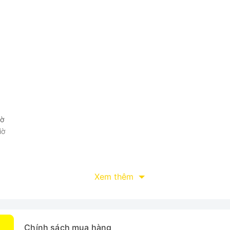
iờ
iờ
Xem thêm
7 (750ml)
được làm từ chất liệu inox cao cấp với độ bền cao, chị
uy trì nhiệt độ của thực phẩm đựng bên trong dài lâu suốt 8 giờ.
i và thất thoát hơi nước ra bên ngoài. Sản phẩm với dung tích 75
Chính sách mua hàng
n, thức uống bên mình khi đi học và làm việc.