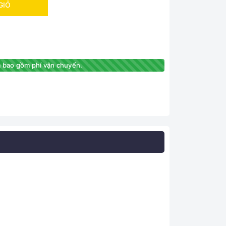
GIỎ
 bao gồm phí vận chuyển.