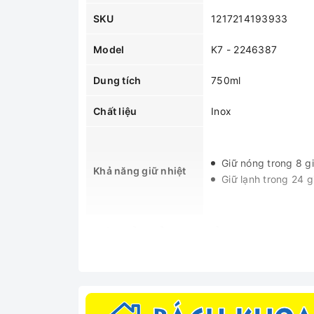
SKU
1217214193933
Model
K7 - 2246387
Dung tích
750ml
Chất liệu
Inox
Giữ nóng trong 8 g
Khả năng giữ nhiệt
Giữ lạnh trong 24 g
MÔ TẢ SẢN PHẨM
Phích Giữ Nhiệt Inox 304 Elmich K7 - 224638
nghệ cách nhiệt 3 lớp hiện đại giúp cho việc d
công kĩ lưỡng, không xảy ra tình trạng vương vã
viên hay nhân viên công sở muốn mang theo đồ ă