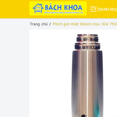
DANH M
Trang chủ
Phích giữ nhiệt Elmich Inox 304 75