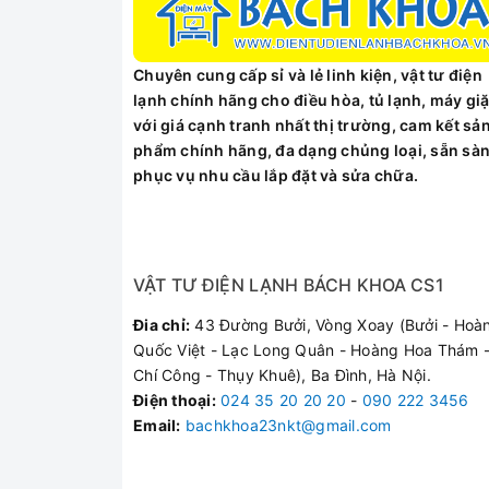
Phích giữ nhiệt được sản xuất theo công nghệ 
co thể phản xạ và duy trì nhiệt độ. Ở giữa là
Chuyên cung cấp sỉ và lẻ linh kiện, vật tư điện
hưởng đến lớp vỏ đựng. Ngoài cùng của sản p
lạnh chính hãng cho điều hòa, tủ lạnh, máy giặ
Phích có thể chứa đến 750ml các loại thức uố
với giá cạnh tranh nhất thị trường, cam kết sả
đi làm, đi học hay thăm bệnh đều vô cùng ph
phẩm chính hãng, đa dạng chủng loại, sẵn sà
gian dài.
phục vụ nhu cầu lắp đặt và sửa chữa.
VẬT TƯ ĐIỆN LẠNH BÁCH KHOA CS1
Đia chỉ:
43 Đường Bưởi, Vòng Xoay (Bưởi - Hoà
Quốc Việt - Lạc Long Quân - Hoàng Hoa Thám -
Chí Công - Thụy Khuê), Ba Đình, Hà Nội.
Điện thoại
:
024 35 20 20 20
-
090 222 3456
Email:
bachkhoa23nkt@gmail.com