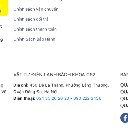
hiện đại với 3 lớp cách nhiệt liên kết với nhau. Trong cùng là lớ
Chính sách vận chuyển
 lớp cách nhiệt chân không, giảm tải trình trạng thất thoát nhiệt 
Chính sách đổi trả
hẩm làm lớp vỏ inox 304 cao cấp, chống va đập mạnh và không bị
t
ng như trà, cà phê hay thậm chí là các loại thức ăn lỏng gồm chá
Chính sách thanh toán
n
ù hợp. Sản phẩm sẽ giữ nguyên được mùi vị, hàm lượng dinh dưỡng
Chính Sách Bảo Hành
ng
VẬT TƯ ĐIỆN LẠNH BÁCH KHOA CS2
BÁ
ng
Đia chỉ:
450 Đê La Thành, Phường Láng Thượng,
QU
 Võ
Quận Đống Đa, Hà Nội
QU
Điện thoại
:
024 35 20 20 20
-
090 222 3456
QU
QU