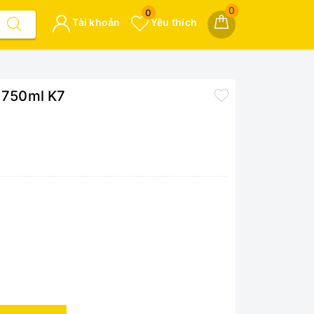
0
0
Tài khoản
Yêu thích
4 750ml K7