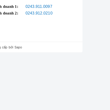
h doanh 1:
0243.911.0097
h doanh 2:
0243.912.0210
 cấp bởi
Sapo