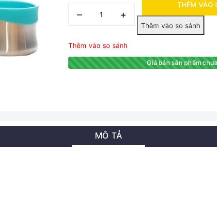
THÊM VÀO 
–
+
Thêm vào so sánh
Giá bán sản phẩm chưa
MÔ TẢ