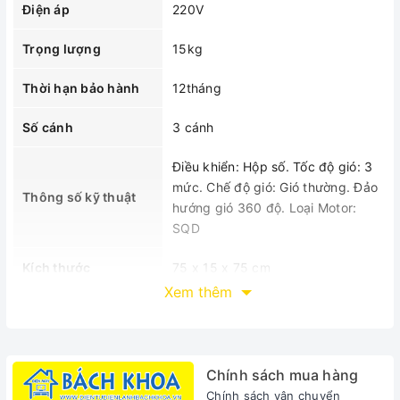
Điện áp
220V
Trọng lượng
15kg
Thời hạn bảo hành
12tháng
Số cánh
3 cánh
Điều khiển: Hộp số. Tốc độ gió: 3
mức. Chế độ gió: Gió thường. Đảo
Thông số kỹ thuật
hướng gió 360 độ. Loại Motor:
SQD
Kích thước
75 x 15 x 75 cm
Xem thêm
Model
FD40-G1
Mô tả sản phẩm
Chính sách mua hàng
Thiết kế hiện đại
Chính sách vận chuyển