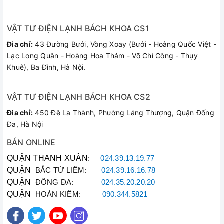
Tiết kiệm điện
Quạt trần đảo Midea FD40-G1
hoạt động tiết kiệm điện năng
với công suất điện 55W. Quạt trần Midea sử dụng motor SQD
VẬT TƯ ĐIỆN LẠNH BÁCH KHOA CS1
có hiệu suất cao, đem lại tốc độ gió mát, hoạt động êm ái và
Đia chỉ:
43 Đường Bưởi, Vòng Xoay (Bưởi - Hoàng Quốc Việt -
siêu bền với thời gian.
Lạc Long Quân - Hoàng Hoa Thám - Võ Chí Công - Thụy
Khuê), Ba Đình, Hà Nội.
VẬT TƯ ĐIỆN LẠNH BÁCH KHOA CS2
Đia chỉ:
450 Đê La Thành, Phường Láng Thượng, Quận Đống
Đa, Hà Nội
BÁN ONLINE
QUẬN THANH XUÂN
:
024.39.13.19.77
QUẬN
BẮC TỪ LIÊM:
024.39.16.16.78
QUẬN
ĐỐNG ĐA:
024.35.20.20.20
QUẬN
HOÀN KIẾM:
090.344.5821