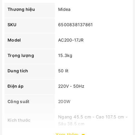
Thương hiệu
Midea
SKU
6500838137861
Model
AC200-17JR
Trọng lượng
15.3kg
Dung tích
50 lít
Điện áp
220V - 50Hz
Công suất
200W
Ngang 45.5 cm - Cao 107.5 cm -
Kích thước
Sâu 38.5 cm
Xem thêm