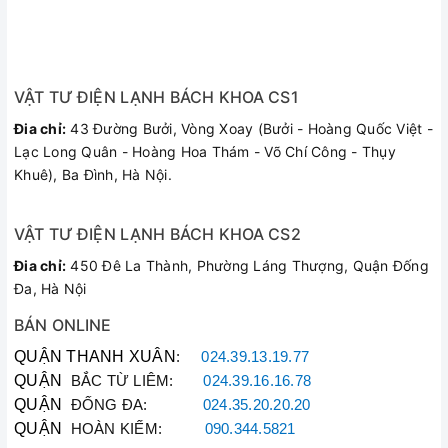
hơi nước tỏa ra được mát mẻ hơn.
Trường hợp nhà bạn không có tủ lạnh để làm đông đá khô,
VẬT TƯ ĐIỆN LẠNH BÁCH KHOA CS1
bạn vẫn có thể sử dụng quạt để làm mát một cách bình
thường bằng nước.
Đia chỉ:
43 Đường Bưởi, Vòng Xoay (Bưởi - Hoàng Quốc Việt -
Lạc Long Quân - Hoàng Hoa Thám - Võ Chí Công - Thụy
Khuê), Ba Đình, Hà Nội.
Quạt điều hòa Midea AC200-17JR thiết kế chắc chắn, làm
mát nhanh, thích hợp dùng trong công ty, gia đình, nhà
hàng…
VẬT TƯ ĐIỆN LẠNH BÁCH KHOA CS2
Đia chỉ:
450 Đê La Thành, Phường Láng Thượng, Quận Đống
Đa, Hà Nội
BÁN ONLINE
QUẬN THANH XUÂN
:
024.39.13.19.77
QUẬN
BẮC TỪ LIÊM:
024.39.16.16.78
QUẬN
ĐỐNG ĐA:
024.35.20.20.20
QUẬN
HOÀN KIẾM:
090.344.5821