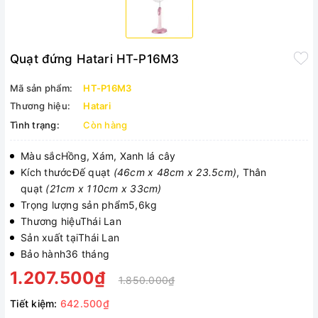
Quạt đứng Hatari HT-P16M3
Mã sản phẩm:
HT-P16M3
Thương hiệu:
Hatari
Tình trạng:
Còn hàng
Màu sắcHồng, Xám, Xanh lá cây
Kích thướcĐế quạt
(46cm x 48cm x 23.5cm)
, Thân
quạt
(21cm x 110cm x 33cm)
Trọng lượng sản phẩm5,6kg
Thương hiệuThái Lan
Sản xuất tạiThái Lan
Bảo hành36 tháng
1.207.500₫
1.850.000₫
Tiết kiệm:
642.500₫