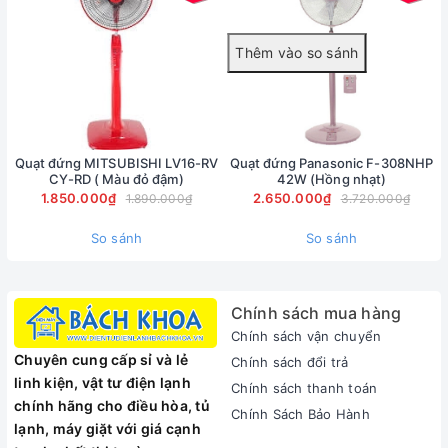
Quạt đứng MITSUBISHI LV16-RV
Quạt đứng Panasonic F-308NHP
Thiết kế hiện đại, sử dụng dễ dàng
CY-RD ( Màu đỏ đậm)
42W (Hồng nhạt)
1.850.000₫
2.650.000₫
1.890.000₫
3.720.000₫
Không gian phả gió có thể thay đổi tùy theo ý muốn người
dùng với khẳ năng điều chỉnh chiều cao từ 126cm đến
So sánh
So sánh
147cm. Trang bị bánh xe dễ dàng di chuyển, mang lại cảm
giác vận chuyển nhẹ nhàng đến mọi không gian trong căn
nhà.
Chính sách mua hàng
Điều khiển đơn giản với 3 mức gió bằng nút ấn, thoải mái lựa
Chính sách vận chuyển
chọn mức gió phù hớp với từng đối tượng từ trẻ nhỏ đến
Chuyên cung cấp sỉ và lẻ
Chính sách đổi trả
những người cao tuổi, mang lại sức khỏe hoàn hảo cho người
linh kiện, vật tư điện lạnh
Chính sách thanh toán
thân trong gia đình bạn.
chính hãng cho điều hòa, tủ
Chính Sách Bảo Hành
Chế độ hẹn giờ 4 mức độ (1,2,4, 8), đảm bảo quạt sẽ tắt
lạnh, máy giặt với giá cạnh
ngay cả khi bạn ra khỏi nhà giúp tiết kiệm điện năng cho gia