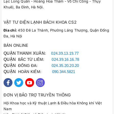
cho sức gió mạnh lan tỏa khắp không gian căn phòng. Mức
Lạc Long Quân - Hoàng Hoa Thám - Võ Chí Công - Thụy
độ điều chỉnh chiều cao quạt lớn từ 126cm-147cm cho bạn,
Khuê), Ba Đình, Hà Nội.
bạn có thể thoải mái điều chỉnh mức gió tập trung tại khu vực
mong muốn, nâng mức làm mát lên tối đa mà vẫn tiết kiệm
VẬT TƯ ĐIỆN LẠNH BÁCH KHOA CS2
điện năng cho gia đình.
Đia chỉ:
450 Đê La Thành, Phường Láng Thượng, Quận Đống
Đa, Hà Nội
BÁN ONLINE
QUẬN THANH XUÂN
:
024.39.13.19.77
QUẬN
BẮC TỪ LIÊM:
024.39.16.16.78
QUẬN
ĐỐNG ĐA:
024.35.20.20.20
QUẬN
HOÀN KIẾM:
090.344.5821
ĐƠN VỊ BẢO TRỢ TRUYỀN THÔNG
Hội Khoa học và Kỹ thuật Lạnh & Điều hòa Không khí Việt
Nam