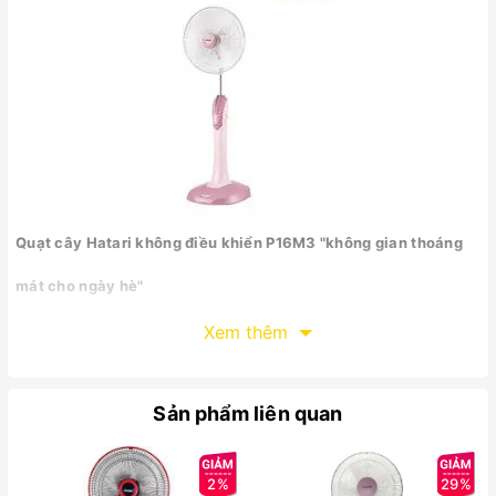
Quạt cây Hatari không điều khiển P16M3 "không gian thoáng
mát cho ngày hè"
Là sản phẩm cuả Hatari- Thái Lan, được sản xuất trên dây
Xem thêm
chuyền hiện đại, chất liệu bền bỉ cho thời gian sử dụng lâu
dài. Quạt Hatari không điều khiển sử dụng công nghệ cầu chì
nhiệt tự ngắt khi gặp sự cố, mang lại sự an toàn cho gia đình
Sản phẩm liên quan
bạn khi sử đụng sản phẩm.
Ưu điểm nổi bật
2%
29%