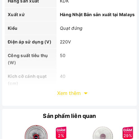
Hãng sản xuất
KDK
Xuất xứ
Hàng Nhật Bản sản xuất tại Malaysia
Kiểu
Quạt đứng
Điện áp sử dụng (V)
220V
Công suất tiêu thụ
50
(W)
Kích cỡ cánh quạt
40
(cm)
Xem thêm
Trọng lượng (kg)
9.5
Tốc độ gió
250 m/phút
Sản phẩm liên quan
Lưu lượng gió
81 m3/phút
2%
29%
Chất liệu cánh quạt
Kim loại