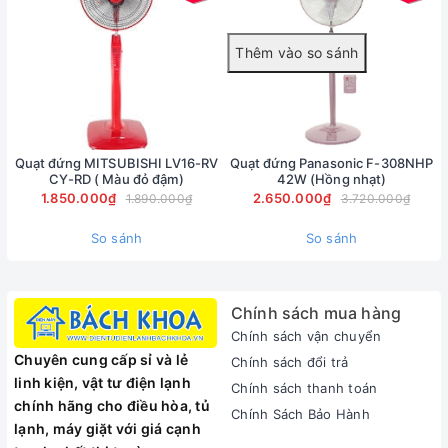
Màu sắc
Vàng, trắng
Chế độ bảo hành
24 tháng, động cơ 36 tháng
Quạt đứng MITSUBISHI LV16-RV
Quạt đứng Panasonic F-308NHP
CY-RD ( Màu đỏ đậm)
42W (Hồng nhạt)
1.850.000₫
2.650.000₫
1.890.000₫
3.720.000₫
So sánh
So sánh
Chính sách mua hàng
Ngày hè oi bức đã đến, quạt điện vẫn luôn là thiết bị làm
Chính sách vận chuyển
mát không thể thiếu trong mỗi gia đình. Vậy chọn quạt điện
Chuyên cung cấp sỉ và lẻ
Chính sách đổi trả
nào mát, chạy êm, giá cả lại phải chăng?
linh kiện, vật tư điện lạnh
Chính sách thanh toán
Là nhà phân phối điện máy gia dụng chính hãng tại Miền
chính hãng cho điều hòa, tủ
Chính Sách Bảo Hành
Bắc, Điện máy Quang Hạnh giới thiệu tới người tiêu dùng sản
lạnh, máy giặt với giá cạnh
phẩm Quạt đứng KDK P40V- Đây là một trong những model