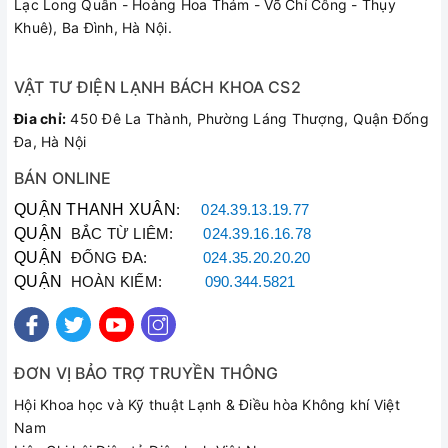
Lạc Long Quân - Hoàng Hoa Thám - Võ Chí Công - Thụy
Sử dụng động cơ bạc đạn, hoạt động rất êm ái, không gây
Khuê), Ba Đình, Hà Nội.
tiếng ồn.
Thiết kế đẹp mắt, sang trọng, thân quạt đứng KDK P40V
VẬT TƯ ĐIỆN LẠNH BÁCH KHOA CS2
được tạo nét thanh mảnh, tô điểm thêm nét tinh tế cho mọi
Đia chỉ:
450 Đê La Thành, Phường Láng Thượng, Quận Đống
không gian nội thất.
Đa, Hà Nội
Tích hợp 3 chế độ gió khác nhau, đáp ứng nhu cầu làm mát
BÁN ONLINE
đa dạng của người dùng.
Điều chỉnh chiều cao linh hoạt từ 134 cm - 157 cm, làm mát
QUẬN THANH XUÂN
:
024.39.13.19.77
hiệu quả mọi không gian.
QUẬN
BẮC TỪ LIÊM:
024.39.16.16.78
QUẬN
ĐỐNG ĐA:
024.35.20.20.20
QUẬN
HOÀN KIẾM:
090.344.5821
ĐƠN VỊ BẢO TRỢ TRUYỀN THÔNG
Hội Khoa học và Kỹ thuật Lạnh & Điều hòa Không khí Việt
Nam