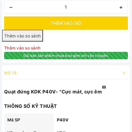
–
+
THÊM VÀO GIỎ
Thêm vào so sánh
Giá bán sản phẩm chưa bao gồm phí vận chuyển.
MÔ TẢ
"
Quạt đứng KDK P40V- "Cực mát, cực êm
THÔNG SỐ KỸ THUẬT
Mã SP
P40V