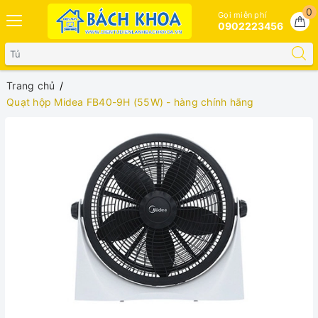
0
Gọi miễn phí
0902223456
Trang chủ
Quạt hộp Midea FB40-9H (55W) - hàng chính hãng