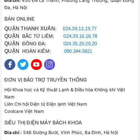
Đia chỉ:
450 Đê La Thành, Phường Láng Thượng, Quận Đống
Đa, Hà Nội
BÁN ONLINE
QUẬN THANH XUÂN
:
024.39.13.19.77
QUẬN
BẮC TỪ LIÊM:
024.39.16.16.78
QUẬN
ĐỐNG ĐA:
024.35.20.20.20
QUẬN
HOÀN KIẾM:
090.344.5821
ĐƠN VỊ BẢO TRỢ TRUYỀN THÔNG
Hội Khoa học và Kỹ thuật Lạnh & Điều hòa Không khí Việt
Nam
Liên Chi hội Điện tử Điện lạnh Việt Nam
Coolcare Việt Nam
SIÊU THỊ ĐIỆN MÁY BÁCH KHOA
Đia chỉ :
546 Đường Bười, Vĩnh Phúc, Ba Đình, Hà Nội