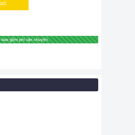
GIỎ
 bao gồm phí vận chuyển.