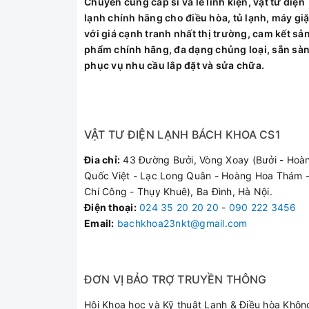
Chuyên cung cấp sỉ và lẻ linh kiện, vật tư điện
lạnh chính hãng cho điều hòa, tủ lạnh, máy giặ
với giá cạnh tranh nhất thị trường, cam kết sả
phẩm chính hãng, đa dạng chủng loại, sẵn sà
phục vụ nhu cầu lắp đặt và sửa chữa.
VẬT TƯ ĐIỆN LẠNH BÁCH KHOA CS1
Đia chỉ:
43 Đường Bưởi, Vòng Xoay (Bưởi - Hoà
Quốc Việt - Lạc Long Quân - Hoàng Hoa Thám -
Chí Công - Thụy Khuê), Ba Đình, Hà Nội.
Điện thoại
:
024 35 20 20 20
-
090 222 3456
Email:
bachkhoa23nkt@gmail.com
ĐƠN VỊ BẢO TRỢ TRUYỀN THÔNG
Hội Khoa học và Kỹ thuật Lạnh & Điều hòa Khôn