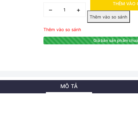
THÊM VÀO 
–
+
Thêm vào so sánh
Giá bán sản phẩm chưa
MÔ TẢ