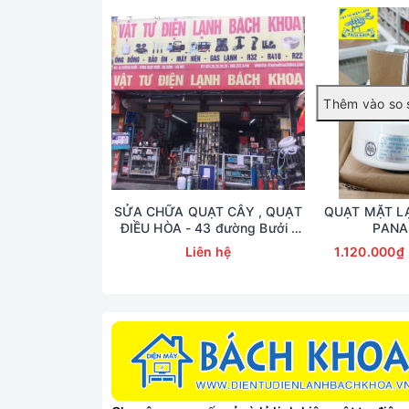
Quạt có 3 chức năng hẹn giờ 1-3-6 giờ, cánh q
Được trang bị điều khiển từ xa tiện lợi mà kh
SỬA CHỮA QUẠT CÂY , QUẠT
QUẠT MẶT L
ĐIỀU HÒA - 43 đường Bưởi (
PANA
Lh: 090.222.3456)
Liên hệ
1.120.000₫