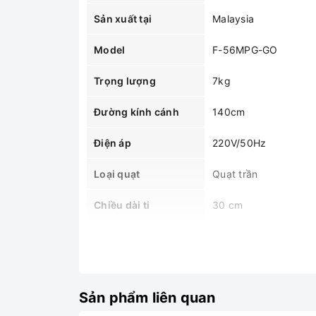
Sản xuất tại
Malaysia
Model
F-56MPG-GO
Trọng lượng
7kg
Đường kính cánh
140cm
Điện áp
220V/50Hz
Loại quạt
Quạt trần
Chiều dài ti
30 cm
MÔ TẢ SẢN PHẨM
Quạt Trần Panasonic F-56MPG-GO
có đường
Quạt được điều khiển bằng bằng remote có n
Sản phẩm liên quan
Quạt trần được trang bị dây an toàn đề phòng