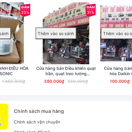
uạt được phủ lớp sơn đặc biệt chống rỉ sét mang lại giá trị sử dụ
ông cần di chuyển người dùng vẫn có thể điều chỉnh tốc độ theo n
23%
31%
ẠNH ĐIỀU HÒA
Cửa hàng bán Điều khiển quạt
Cửa hàng bán 
SONIC
trần, quạt treo tường
hòa Daikin
Mitsubichi - Hàng chính hãng
1.450.000₫
380.000₫
550.000₫
100.000₫
Chính sách mua hàng
Chính sách vận chuyển