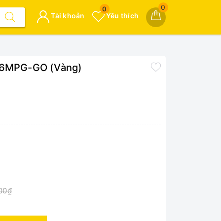
0
0
Tài khoản
Yêu thích
-56MPG-GO (Vàng)
00₫