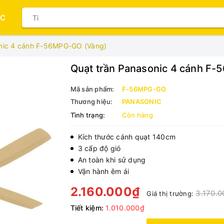
ỤC
onic 4 cánh F-56MPG-GO (Vàng)
Quạt trần Panasonic 4 cánh F
Mã sản phẩm:
F-56MPG-GO
Thương hiệu:
PANASONIC
Tình trạng:
Còn hàng
Kích thước cánh quạt 140cm
3 cấp độ gió
An toàn khi sử dụng
Vận hành êm ái
2.160.000₫
3.170.0
Giá thị trường:
Tiết kiệm:
1.010.000₫