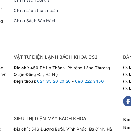
Chính sách đổi trả
t
Chính sách thanh toán
n
Chính Sách Bảo Hành
ng
VẬT TƯ ĐIỆN LẠNH BÁCH KHOA CS2
BÁ
ng
Đia chỉ:
450 Đê La Thành, Phường Láng Thượng,
QU
 Võ
Quận Đống Đa, Hà Nội
QU
Điện thoại
:
024 35 20 20 20
-
090 222 3456
QU
QU
SIÊU THỊ ĐIỆN MÁY BÁCH KHOA
Kin
Kin
g
Đia chỉ :
546 Đường Bười, Vĩnh Phúc, Ba Đình, Hà