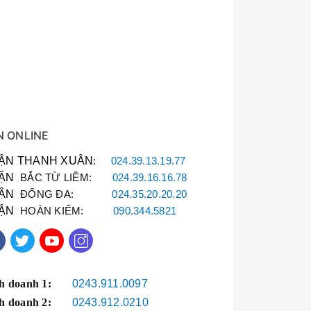
N ONLINE
ẬN THANH XUÂN
:
024.39.13.19.77
ẬN
BẮC TỪ LIÊM:
024.39.16.16.78
ẬN
ĐỐNG ĐA:
024.35.20.20.20
ẬN
HOÀN KIẾM:
090.344.5821
h doanh 1:
0243.911.0097
h doanh 2:
0243.912.0210