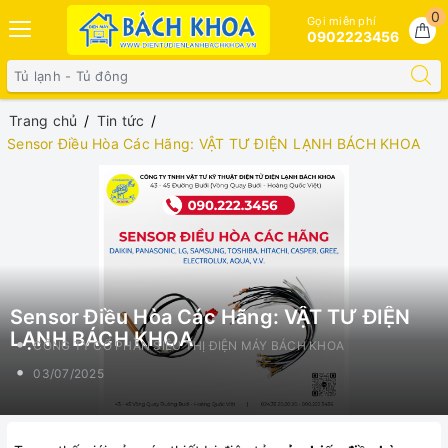
0
Gọi miễn phí
0902223456
Trang chủ
Tin tức
Sensor Điều Hòa Các Hãng: VẬT TƯ ĐIỆN LẠNH BÁCH KHOA
Sensor Điều Hòa Các Hãng: VẬT TƯ ĐIỆN
LẠNH BÁCH KHOA
CÔNG TY CỔ PHẦN SIÊU THỊ ĐIỆN MÁY BÁCH KHOA
03/07/2025