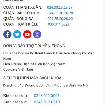
BÁN ONLINE
QUẬN THANH XUÂN
:
024.39.13.19.77
QUẬN
BẮC TỪ LIÊM:
024.39.16.16.78
QUẬN
ĐỐNG ĐA:
024.35.20.20.20
QUẬN
HOÀN KIẾM:
090.344.5821
ĐƠN VỊ BẢO TRỢ TRUYỀN THÔNG
Hội Khoa học và Kỹ thuật Lạnh & Điều hòa Không khí Việt
Nam
Liên Chi hội Điện tử Điện lạnh Việt Nam
Coolcare Việt Nam
SIÊU THỊ ĐIỆN MÁY BÁCH KHOA
Đia chỉ :
546 Đường Bười, Vĩnh Phúc, Ba Đình, Hà Nội
Kinh doanh 1:
0243.911.0097
Kinh doanh 2:
0243.912.0210