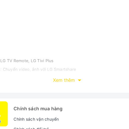
 LG TV Remote, LG Tivi Plus
g : Chuyển video, ảnh với LG Smartshare
Xem thêm
 LG 55 inch 55UM7600PTA, 4K UHD, HD
Chính sách mua hàng
Chính sách vận chuyển
t kế liền mạch đơn giản đi cùng chân đế hình bán nguyệt được 