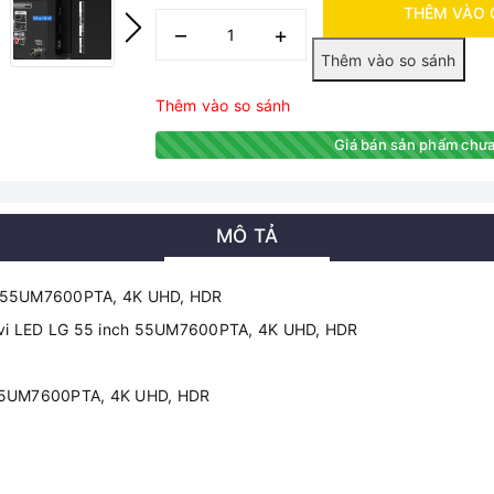
THÊM VÀO 
–
+
Thêm vào so sánh
Giá bán sản phẩm chưa
MÔ TẢ
ch 55UM7600PTA, 4K UHD, HDR
h 55UM7600PTA, 4K UHD, HDR