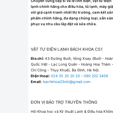
Chuyên cung cấp sỉ và lẻ linh kiện, vật tư điện
không gian nội thất nhà bạn.
lạnh chính hãng cho điều hòa, tủ lạnh, máy giặ
Tivi LG với kích thước vừa phải có thể bố trí 
với giá cạnh tranh nhất thị trường, cam kết sả
phẩm chính hãng, đa dạng chủng loại, sẵn sà
Độ phân giải 4K sắc nét gấp 4 lần độ phân giải
phục vụ nhu cầu lắp đặt và sửa chữa.
Công nghệ 4K Active HDR tăng cường độ tươn
Ngoài ra, tivi LG 4K còn được trang bị màn hình
VẬT TƯ ĐIỆN LẠNH BÁCH KHOA CS1
nhà.
Đia chỉ:
43 Đường Bưởi, Vòng Xoay (Bưởi - Hoà
Công nghệ True Color Accuracy với dải màu r
Quốc Việt - Lạc Long Quân - Hoàng Hoa Thám -
Chí Công - Thụy Khuê), Ba Đình, Hà Nội.
Điện thoại
:
024 35 20 20 20
-
090 222 3456
Chip xử lý Quad Core tái tạo và hoàn thiện ch
Email:
bachkhoa23nkt@gmail.com
Công nghệ này áp dụng 4 bộ thuật toán của LG đe
cực kì tốt từ màu sắc đến độ nét, những vùng 
ĐƠN VỊ BẢO TRỢ TRUYỀN THÔNG
Công nghệ 4K Upscaler nâng cấp chất lượng 
Hội Khoa học và Kỹ thuật Lạnh & Điều hòa Khôn