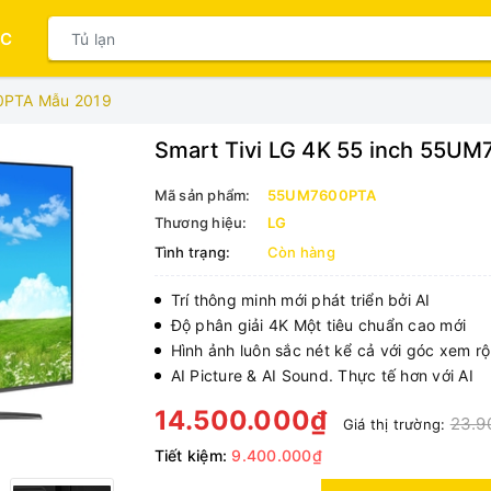
ỤC
00PTA Mẫu 2019
Smart Tivi LG 4K 55 inch 55U
Mã sản phẩm:
55UM7600PTA
Thương hiệu:
LG
Tình trạng:
Còn hàng
Trí thông minh mới phát triển bởi AI
Độ phân giải 4K Một tiêu chuẩn cao mới
Hình ảnh luôn sắc nét kể cả với góc xem r
AI Picture & AI Sound. Thực tế hơn với AI
14.500.000₫
23.9
Giá thị trường:
Tiết kiệm:
9.400.000₫