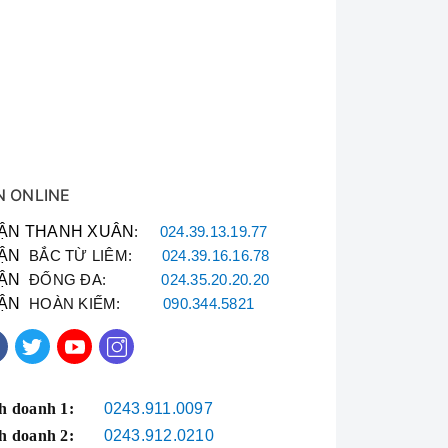
 gần như 100% dù ngồi ở bất kì vị trí nào trong
N ONLINE
ẬN THANH XUÂN
:
024.39.13.19.77
ẬN
BẮC TỪ LIÊM:
024.39.16.16.78
ẬN
ĐỐNG ĐA:
024.35.20.20.20
ẬN
HOÀN KIẾM:
090.344.5821
n) trước đó, giúp hiển thị chất lượng hình ảnh
h doanh 1:
0243.911.0097
h doanh 2:
0243.912.0210