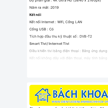
Độ phân giải : 4K Ultra HD (3840 x 2160px)
Năm ra mắt :2019
Kết nối
Kết nối Internet : Wifi, Cổng LAN
Cổng USB : Có
Tích hợp đầu thu kỹ thuật số : DVB-T2
Smart Tivi/ Internet Tivi
Điều khiển tivi bằng điện thoại : Bằng ứng dụng
Kết nối không dây với điện thoại, máy tính bản
Kết nối Bàn phím, chuột : Có
Công nghệ hình ảnh, âm thanh
Thông tin: Smart Tivi LED
Thiết kế đơn giản, hiện đại
Smart Tivi LG 4K 55 inch 55UM7600PTA với thiế