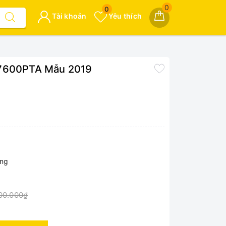
0
0
Tài khoản
Yêu thích
M7600PTA Mẫu 2019
ộng
00.000₫