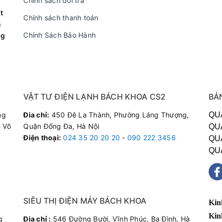
Chính sách đổi trả
t
Chính sách thanh toán
ở những không gian vừa và nhỏ như phòng khách, phòng ngủ,…
n
Chính Sách Bảo Hành
ng
 Full HD
g phản trên mọi khung hình
 IPS tiết kiệm điện hiệu quả nhưng vẫn hiển thị độ chính xác màu
VẬT TƯ ĐIỆN LẠNH BÁCH KHOA CS2
BÁ
ng
Đia chỉ:
450 Đê La Thành, Phường Láng Thượng,
QU
ộng phản ánh chính xác độ trung thực của màu sắc
 Võ
Quận Đống Đa, Hà Nội
QU
Điện thoại
:
024 35 20 20 20
-
090 222 3456
QU
ất lượng hình ảnh
QU
m đến tốc độ xử lý vượt trội so với chip xử lý Dual Core (hai nhâ
chuyển màu thể hiện mượt mà hơn.
SIÊU THỊ ĐIỆN MÁY BÁCH KHOA
hình ảnh
Kin
Kin
g
Đia chỉ :
546 Đường Bười, Vĩnh Phúc, Ba Đình, Hà