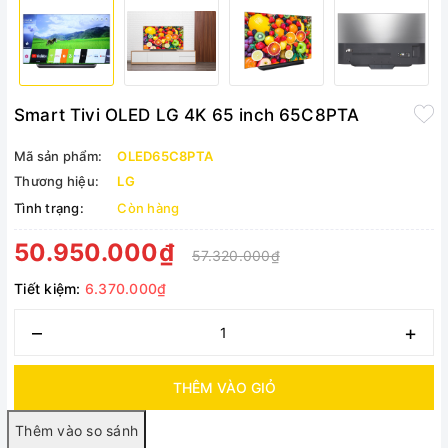
Smart Tivi OLED LG 4K 65 inch 65C8PTA
Mã sản phẩm:
OLED65C8PTA
Thương hiệu:
LG
Tình trạng:
Còn hàng
50.950.000₫
57.320.000₫
Tiết kiệm:
6.370.000₫
–
+
THÊM VÀO GIỎ