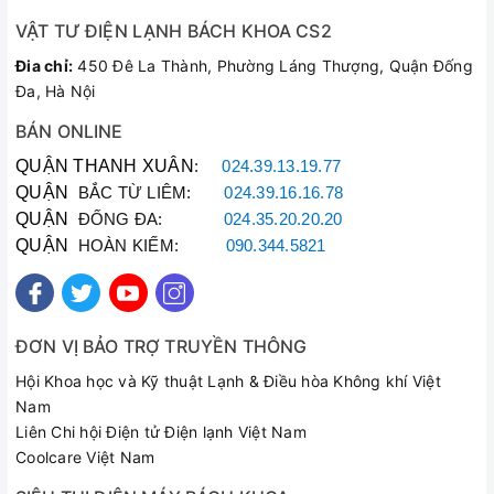
Công nghệ hình ảnh: ULTRA Luminance, HDR Effect, Nâng
VẬT TƯ ĐIỆN LẠNH BÁCH KHOA CS2
cấp hình ảnh lên 4K, 4K HFR, Perfect Viewing Angle, Billion
Đia chỉ:
450 Đê La Thành, Phường Láng Thượng, Quận Đống
Rich Colors
Đa, Hà Nội
Công nghệ âm thanh: Dolby Atmos
Tổng công suất loa: 40 W
BÁN ONLINE
Thông tin chung
QUẬN THANH XUÂN
:
024.39.13.19.77
Công suất:483 W
QUẬN
BẮC TỪ LIÊM:
024.39.16.16.78
Kích thước có chân, đặt bàn:Ngang 144.9 cm - Cao 88.1
QUẬN
ĐỐNG ĐA:
024.35.20.20.20
cm- Dày 23 cm
QUẬN
HOÀN KIẾM:
090.344.5821
Khối lượng có chân:25.4 kg
Kích thước không chân, treo tường:Ngang 144.9 cm - Cao
82.6 cm- Dày 4.8 cm
Khối lượng không chân:21 kg
ĐƠN VỊ BẢO TRỢ TRUYỀN THÔNG
Nơi sản xuất:Indonesia
Chất liệu:Viền kính, chân đế phủ kim loại
Hội Khoa học và Kỹ thuật Lạnh & Điều hòa Không khí Việt
Năm ra mắt:2018
Nam
Liên Chi hội Điện tử Điện lạnh Việt Nam
Coolcare Việt Nam