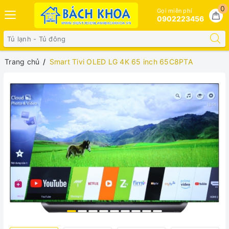
0
Gọi miễn phí
0902223456
Trang chủ
Smart Tivi OLED LG 4K 65 inch 65C8PTA