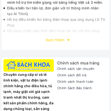
minh hỗ trợ
tìm kiếm giọng nói bằng tiếng Việt cả 3 miền.
Điều khiển tivi tiện lợi, đơn giản với trí thông minh nhân
tạo AI ThinQ.
Hỗ trợ điều khiển tivi bằng điện thoại qua ứng dụng
LG TV
Plus.
Dễ dàng chiếu màn hình điện thoại lên tivi với tính năng
Screen Mirroring.
Xem thêm
THÔNG SỐ KỸ THUẬT SMART TIVI OLED LG 4K
65 inch 65C8PTA
Thông số kỹ thuật chi tiết Smart Tivi OLED LG 65 inch
65C8PTA
Chính sách mua hàng
Tổng quan
Chính sách vận chuyển
Loại Tivi: Smart Tivi OLED
Chuyên cung cấp sỉ và lẻ
Chính sách đổi trả
Kích cỡ màn hình: 65 inch
linh kiện, vật tư điện lạnh
Chính sách thanh toán
Độ phân giải: Ultra HD 4K
chính hãng cho điều hòa, tủ
Chính Sách Bảo Hành
Kết nối
lạnh, máy giặt với giá cạnh
Bluetooth: Có thể kết nối được chuột, bàn phím, tay cầm
tranh nhất thị trường, cam
Kết nối Internet: Cổng LAN, Wifi
kết sản phẩm chính hãng, đa
Cổng AV: Có cổng Composite và cổng Component
dạng chủng loại, sẵn sàng