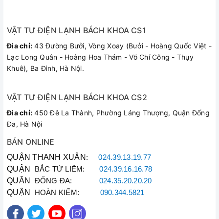
Các Lỗi Thường Gặp Cần
VẬT TƯ ĐIỆN LẠNH BÁCH KHOA CS1
Sửa Chữa Trên Bình Nóng
Đia chỉ:
43 Đường Bưởi, Vòng Xoay (Bưởi - Hoàng Quốc Việt -
Lạnh Ariston
Lạc Long Quân - Hoàng Hoa Thám - Võ Chí Công - Thụy
Khuê), Ba Đình, Hà Nội.
Nguyên Nhân Và Giải
Dấu Hiệu Sự Cố Lâm
VẬT TƯ ĐIỆN LẠNH BÁCH KHOA CS2
Pháp Xử Lý Của Bách
Sàng
Khoa
Đia chỉ:
450 Đê La Thành, Phường Láng Thượng, Quận Đống
Đa, Hà Nội
Do mất nguồn vào,
BÁN ONLINE
hỏng phích cắm, rơ le
Bình nóng lạnh không
nhiệt bị ngắt hoặc
QUẬN THANH XUÂN
:
024.39.13.19.77
chạy
hỏng bộ chống giật
QUẬN
BẮC TỪ LIÊM:
024.39.16.16.78
ELCB.
QUẬN
ĐỐNG ĐA:
024.35.20.20.20
QUẬN
HOÀN KIẾM:
090.344.5821
Thanh đốt (thanh điện
trở nhiệt) bị cháy hoặc
Bình nước nóng