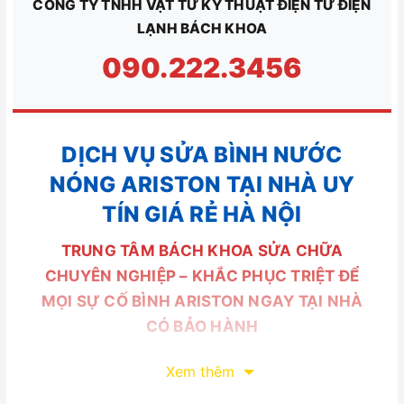
CÔNG TY TNHH VẬT TƯ KỸ THUẬT ĐIỆN TỬ ĐIỆN
LẠNH BÁCH KHOA
090.222.3456
DỊCH VỤ SỬA BÌNH NƯỚC
NÓNG ARISTON TẠI NHÀ UY
TÍN GIÁ RẺ HÀ NỘI
TRUNG TÂM BÁCH KHOA SỬA CHỮA
CHUYÊN NGHIỆP – KHẮC PHỤC TRIỆT ĐỂ
MỌI SỰ CỐ BÌNH ARISTON NGAY TẠI NHÀ
CÓ BẢO HÀNH
Xem thêm
Đơn vị kỹ thuật điện lạnh Bách Khoa xử lý sự cố