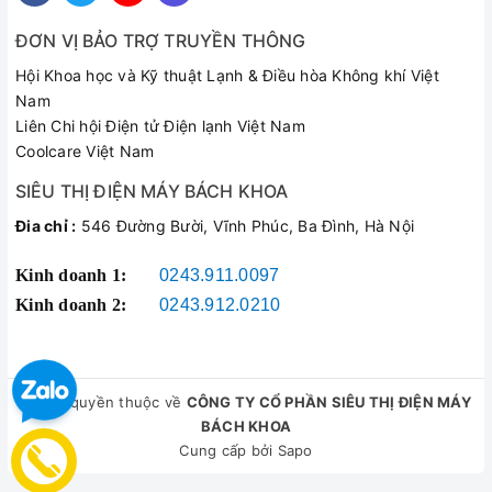
đóng cặn bám quá dày
không nóng
làm mất khả năng gia
ĐƠN VỊ BẢO TRỢ TRUYỀN THÔNG
nhiệt.
Hội Khoa học và Kỹ thuật Lạnh & Điều hòa Không khí Việt
Lớp cách điện của
Nam
thanh đốt bị ăn mòn,
Liên Chi hội Điện tử Điện lạnh Việt Nam
Bình Ariston rò rỉ điện
hỏng rơ le điều khiển
Coolcare Việt Nam
ra vỏ
hoặc bộ chống giật
SIÊU THỊ ĐIỆN MÁY BÁCH KHOA
hỏng không ngắt
Đia chỉ :
546 Đường Bười, Vĩnh Phúc, Ba Đình, Hà Nội
nguồn.
Gioăng cao su bị thoái
Kinh doanh 1:
0243.911.0097
hóa, rách hoặc lòng
Kinh doanh 2:
0243.912.0210
Bình bị chảy nước, rỉ
bình bị thủng do không
nước ở gầm
được súc rửa, vệ sinh
định kỳ.
© Bản quyền thuộc về
CÔNG TY CỔ PHẦN SIÊU THỊ ĐIỆN MÁY
Do cặn can xi bám dày
BÁCH KHOA
đáy bình tạo áp lực
Cung cấp bởi
Sapo
Bình nóng lạnh phát
cản hoặc hỏng van
tiếng ồn lớn