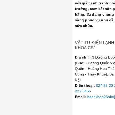
với giá cạnh tranh nhấ
trường, cam kết sản 
5
hãng, đa dạng chủng 
sàng phục vụ nhu cầu
sửa chữa.
⭐ Quy Trì
VẬT TƯ ĐIỆN LẠNH
Chúng tôi thực hiện q
KHOA CS1
Tiếp nhận yêu cầ
Đia chỉ:
43 Đường Bưởi
Kiểm tra và báo gi
(Bưởi - Hoàng Quốc Việ
Thực hiện sửa ch
Quân - Hoàng Hoa Thá
thuật, nhanh gọn.
Công - Thụy Khuê), Ba
Vận hành và nghi
Nội.
và thanh toán.
Điện thoại
:
024 35 20 
Bảo hành dài lâu
:
222 3456
Chúng tôi nhận **sửa 
Email:
bachkhoa23nkt
Daikin và nhiều thươn
Liên Hệ Nga