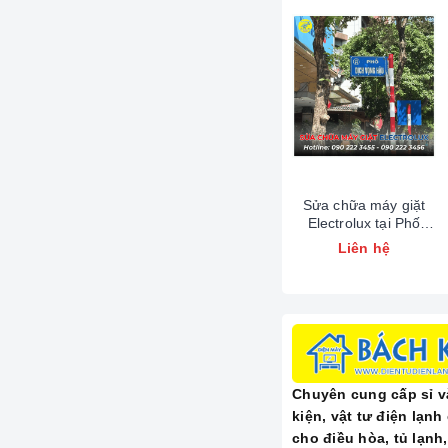
🛠️ Các Lỗ
Chúng tôi chuyên nhận
STT
1
Sửa chữa máy giặt
Electrolux tại Phố
Dịch Vọng Hậu
Liên hệ
0902223456
2
3
Chuyên cung cấp sỉ và
4
kiện, vật tư điện lạn
cho điều hòa, tủ lạnh,