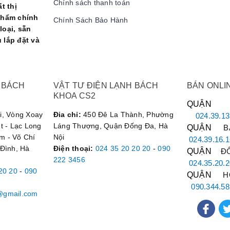
Chính sách thanh toán
t thị
Đây là các lỗi
phẩm chính
Chính Sách Bảo Hành
Hỏng bo mạch, block (máy nén)
chuyên nghi
loại, sẵn
kiểm tra.
 lắp đặt và
nh
Dịch Vụ Sửa Máy Hút Ẩm
Chuyê
 BÁCH
VẬT TƯ ĐIỆN LẠNH BÁCH
BÁN ONLI
uy trình chuẩn 5 bước, đảm bảo chất lượng dịch vụ tốt nhất:
KHOA CS2
QUẬN 
u
: Khách hàng gọi đến
Hotline: 090.222.3456
, mô tả tình trạng máy.
, Vòng Xoay
Đia chỉ:
450 Đê La Thành, Phường
024.39.13
á
: Kỹ thuật viên đến tận nơi kiểm tra, xác định nguyên nhân và báo gi
t - Lạc Long
Láng Thượng, Quận Đống Đa, Hà
QUẬN
BẮ
ữa
: Khắc phục sự cố sau khi khách hàng đồng ý với mức giá. Đảm b
m - Võ Chí
Nội
024.39.16.1
 Đình, Hà
Điện thoại
:
024 35 20 20 20
-
090
QUẬN
Đ
ệm thu
: Sau khi sửa, chạy thử để đảm bảo máy hoạt động ổn định. 
222 3456
024.35.20.2
20 20
-
090
 Cung cấp phiếu bảo hành cho dịch vụ đã thực hiện.
QUẬN
H
máy hút ẩm Electrolux**, **sửa máy hút ẩm Panasonic**, **sửa máy h
090.344.5
@gmail.com
g hiệu khác.
y Để Được Hỗ Trợ
Sửa Máy Hút Ẩm Uy 