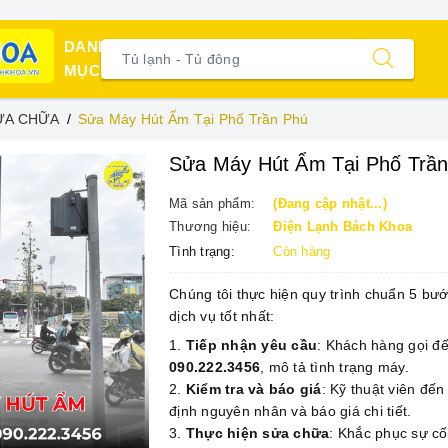
DANH
MỤC
ỬA CHỮA
Sửa Máy Hút Ẩm Tại Phố Trần Phú
Sửa Máy Hút Ẩm Tại Phố Trầ
Mã sản phẩm:
(Đang cập nhật...)
Thương hiệu:
Điện Lạnh Bách Khoa
Tình trạng:
Còn hàng
Chúng tôi thực hiện quy trình chuẩn 5 bư
dịch vụ tốt nhất:
Tiếp nhận yêu cầu
: Khách hàng gọi đ
090.222.3456
, mô tả tình trạng máy.
Kiểm tra và báo giá
: Kỹ thuật viên đến
định nguyên nhân và báo giá chi tiết.
Thực hiện sửa chữa
: Khắc phục sự cố