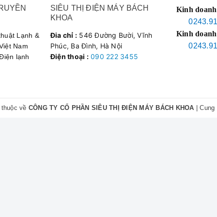
TRUYỀN
SIÊU THỊ ĐIỆN MÁY BÁCH
Kinh doanh
ỏng hóc làm ảnh hưởng đến không gian sống của bạn. Hãy gọi cho đ
KHOA
0243.9
út ẩm** để nhận được dịch vụ tốt nhất.
Kinh doanh
Đia chỉ :
546 Đường Bười, Vĩnh
thuật Lạnh &
0.222.3456
Phúc, Ba Đình, Hà Nội
0243.9
 Việt Nam
Điện thoại :
090 222 3455
 Điện lạnh
úc tại Hà Nội!
 thuộc về
CÔNG TY CỔ PHẦN SIÊU THỊ ĐIỆN MÁY BÁCH KHOA
|
Cung 