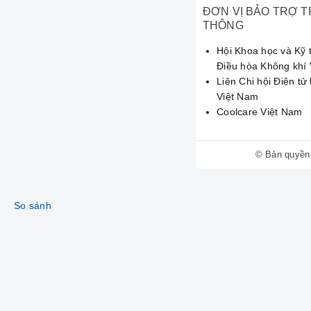
ĐƠN VỊ BẢO TRỢ 
Đừng để máy hút ẩm h
THÔNG
**Bách Khoa sửa máy h
Hội Khoa học và Kỹ 
☎️
Hotline: 09
Điều hòa Không khí
Liên Chi hội Điện tử
Phục vụ tận nơi, mọi l
Việt Nam
Coolcare Việt Nam
© Bản quyền
So sánh