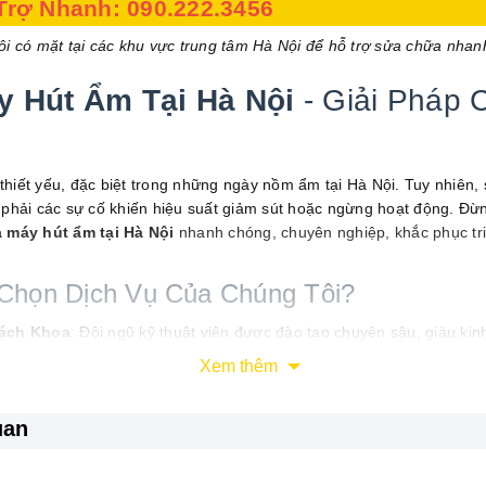
 Trợ Nhanh:
090.222.3456
ôi có mặt tại các khu vực trung tâm Hà Nội để hỗ trợ sửa chữa nhan
 Hút Ẩm Tại Hà Nội
- Giải Pháp 
 thiết yếu, đặc biệt trong những ngày nồm ẩm tại Hà Nội. Tuy nhiên, 
phải các sự cố khiến hiệu suất giảm sút hoặc ngừng hoạt động. Đừng
 máy hút ẩm tại Hà Nội
nhanh chóng, chuyên nghiệp, khắc phục triệ
Chọn Dịch Vụ Của Chúng Tôi?
Bách Khoa
: Đội ngũ kỹ thuật viên được đào tạo chuyên sâu, giàu kin
iện gia dụng.
Xem thêm
h hãng
: Cam kết thay thế 100% linh kiện chính hãng, có nguồn gốc 
uan
ó mặt sau 15 phút
: Hỗ trợ nhanh chóng tại tất cả các quận nội thàn
ạch
: Kiểm tra miễn phí, báo giá công khai trước khi sửa chữa.