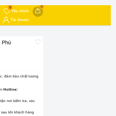
0
0
Yêu thích
Tài khoản
n Phú
ớc, đảm bảo chất lượng
ến
Hotline:
 tận nơi kiểm tra, xác
 sau khi khách hàng