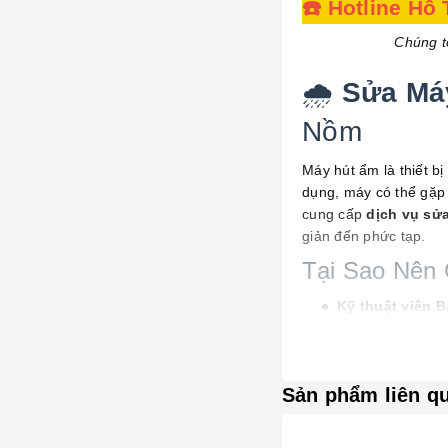
☎️ Hotline Hỗ
Chúng t
🌧️
Sửa Máy
Nồm
Máy hút ẩm là thiết bị
dụng, máy có thể gặp 
cung cấp
dịch vụ sửa
giản đến phức tạp.
Tại Sao Nên 
Kỹ thuật viên 
vực điện lạnh, đ
Linh kiện chín
dài hạn.
Sản phẩm liên q
Phục vụ 24/7, c
Báo giá minh b