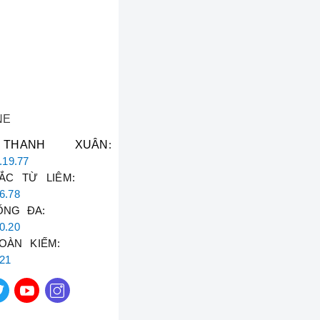
 phức tạp, cần thợ
ệp sửa máy hút ẩm
n Nghiệp
NE
THANH XUÂN
:
.19.77
á chi tiết.
C TỪ LIÊM:
ảo thao tác chuẩn kỹ
6.78
ỐNG ĐA:
Khách hàng kiểm tra
0.20
OÀN KIẾM:
út ẩm Sharp**, FujiE,
821
Tín
!