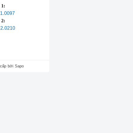
 1:
ội ngũ kỹ thuật viên
11.0097
 2:
12.0210
cấp bởi
Sapo