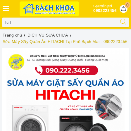
0
Gọi miễn phí
0902223456
Trang chủ
DỊCH VỤ SỬA CHỮA
Sửa Máy Sấy Quần Áo HITACHI Tại Phố Bạch Mai - 0902223456