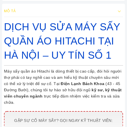
MÔ TẢ
DỊCH VỤ SỬA MÁY SẤY
QUẦN ÁO HITACHI TẠI
HÀ NỘI – UY TÍN SỐ 1
Máy sấy quần áo Hitachi là dòng thiết bị cao cấp, đòi hỏi người
thợ phải có tay nghề cao và am hiểu kỹ thuật chuyên sâu mới
có thể xử lý triệt để sự cố. Tại
Điện Lạnh Bách Khoa
(43 - 45
Đường Bưởi), chúng tôi tự hào sở hữu đội ngũ
kỹ sư, kỹ thuật
viên chuyên ngành
trực tiếp đảm nhiệm việc kiểm tra và sửa
chữa.
GẶP SỰ CỐ MÁY SẤY? GỌI NGAY KỸ THUẬT VIÊN: