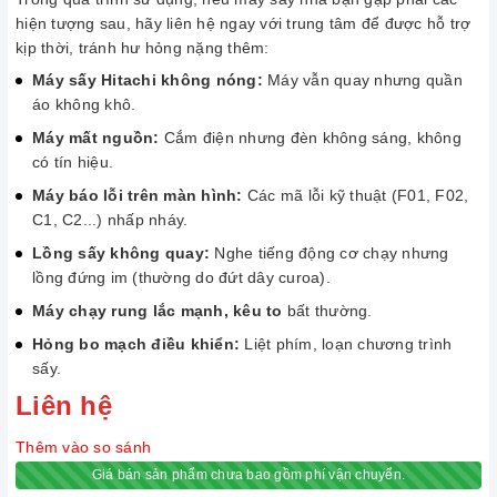
hiện tượng sau, hãy liên hệ ngay với trung tâm để được hỗ trợ
kịp thời, tránh hư hỏng nặng thêm:
Máy sấy Hitachi không nóng:
Máy vẫn quay nhưng quần
áo không khô.
Máy mất nguồn:
Cắm điện nhưng đèn không sáng, không
có tín hiệu.
Máy báo lỗi trên màn hình:
Các mã lỗi kỹ thuật (F01, F02,
C1, C2...) nhấp nháy.
Lồng sấy không quay:
Nghe tiếng động cơ chạy nhưng
lồng đứng im (thường do đứt dây curoa).
Máy chạy rung lắc mạnh, kêu to
bất thường.
Hỏng bo mạch điều khiển:
Liệt phím, loạn chương trình
sấy.
Liên hệ
Thêm vào so sánh
Giá bán sản phẩm chưa bao gồm phí vận chuyển.