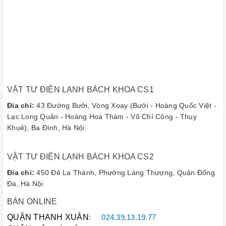
biệt các khu vực Tây Hồ, Cầu Giấy, Ba Đình... kỹ thuật viên
có mặt chỉ sau 15-30 phút.
3. Khách Hàng Nói Gì Về
Chúng Tôi? (Feedback Thực Tế)
VẬT TƯ ĐIỆN LẠNH BÁCH KHOA CS1
Uy tín của Điện Lạnh Bách Khoa được xây dựng dựa trên sự
hài lòng của hàng nghìn khách hàng mỗi năm:
Đia chỉ:
43 Đường Bưởi, Vòng Xoay (Bưởi - Hoàng Quốc Việt -
Lạc Long Quân - Hoàng Hoa Thám - Võ Chí Công - Thụy
"Máy sấy Hitachi nhà mình là hàng nội địa khá kén thợ,
Khuê), Ba Đình, Hà Nội.
gọi 2 bên trước đến đều lắc đầu. May quá được người
quen giới thiệu bên Bách Khoa 43 Đường Bưởi. Kỹ thuật
VẬT TƯ ĐIỆN LẠNH BÁCH KHOA CS2
viên tay nghề rất cứng, sửa xong máy chạy êm ru như
mới. Rất hài lòng!"
Đia chỉ:
450 Đê La Thành, Phường Láng Thượng, Quận Đống
Đa, Hà Nội
—
Chị Mai Anh (Khu đô thị Ciputra, Tây Hồ)
⭐⭐⭐⭐⭐
BÁN ONLINE
QUẬN THANH XUÂN
:
024.39.13.19.77
"Dịch vụ nhanh gọn, gọi cái là 30 phút sau có mặt. Thợ