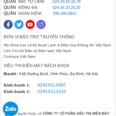
QUẬN
BẮC TỪ LIÊM:
024.39.16.16.78
báo giá minh bạch trước khi làm, không vẽ vời thêm bệnh.
QUẬN
ĐỐNG ĐA:
024.35.20.20.20
Sẽ ủng hộ dài dài."
QUẬN
HOÀN KIẾM:
090.344.5821
—
Anh Hưng (Võ Chí Công, Hà Nội)
⭐⭐⭐⭐⭐
ĐƠN VỊ BẢO TRỢ TRUYỀN THÔNG
4. Thông Tin Liên Hệ Sửa Chữa
Hội Khoa học và Kỹ thuật Lạnh & Điều hòa Không khí Việt Nam
Quý khách hàng có nhu cầu
sửa máy sấy quần áo Hitachi
,
Liên Chi hội Điện tử Điện lạnh Việt Nam
bảo dưỡng hoặc thay thế linh kiện, vui lòng liên hệ trực tiếp qua
Coolcare Việt Nam
thông tin dưới đây:
SIÊU THỊ ĐIỆN MÁY BÁCH KHOA
CÔNG TY TNHH VẬT TƯ KỸ THUẬT ĐIỆN TỬ ĐIỆN LẠNH
Đia chỉ :
546 Đường Bười, Vĩnh Phúc, Ba Đình, Hà Nội
BÁCH KHOA
📍
Địa chỉ:
43 - 45 Đường Bưởi (Vòng quay Đường Bưởi -
Kinh doanh 1:
0243.911.0097
Hoàng Quốc Việt), Hà Nội.
Kinh doanh 2:
0243.912.0210
📞
Hotline Kỹ Thuật:
090.222.3456
📞
Hỗ Trợ Khách Hàng:
090.222.3455
🌐
Website:
dientudienlanhbachkhoa.vn
Chúng tôi làm việc tất cả các ngày trong tuần, kể cả Thứ 7, Chủ
© Bản quyền thuộc về
CÔNG TY CỔ PHẦN SIÊU THỊ ĐIỆN MÁY
Nhật và ngày lễ!