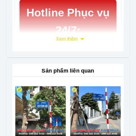
Hotline Phục vụ
24/7:
Xem thêm
090.222.3456
Công ty TNHH Vật tư Kỹ thuật Điện tử Điện
Sản phẩm liên quan
lạnh Bách Khoa
🛠️ Lựa chọn đơn vị
Sửa Tivi Sony uy tín
tại Hà Nội
Sony Bravia, Google TV là dòng Tivi cao cấp
với công nghệ hiện đại. Do đó, việc sửa chữa