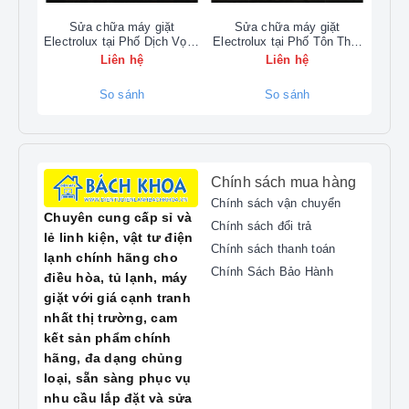
đòi hỏi đội ngũ
kỹ thuật viên sửa Tivi Sony
phải có chuyên môn cao và am hiểu sâu về
Sửa chữa máy giặt
Sửa chữa máy giặt
S
Electrolux tại Phố Dịch Vọng
Electrolux tại Phố Tôn Thất
Elect
các bo mạch phức tạp.
Hậu 0902223456
Thuyết 0902223456
Liên hệ
Liên hệ
Trung tâm
sửa Tivi Bách Khoa
cam kết mang
lại dịch vụ chất lượng hàng đầu:
So sánh
So sánh
Chuyên môn hóa:
Đội ngũ được đào tạo
chuyên sâu về các dòng Tivi Sony 4K,
OLED, LED, và Google TV mới nhất.
Linh kiện chính hãng:
Chỉ sử dụng linh
Chính sách mua hàng
kiện Sony chất lượng cao, có tem mác và
Chính sách vận chuyển
Chuyên cung cấp sỉ và
bảo hành rõ ràng sau sửa chữa.
Chính sách đổi trả
lẻ linh kiện, vật tư điện
Dịch vụ tại nhà:
Tiếp nhận yêu cầu và có
Chính sách thanh toán
lạnh chính hãng cho
mặt tại nhà khách hàng nhanh chóng, giúp
Chính Sách Bảo Hành
điều hòa, tủ lạnh, máy
tiết kiệm thời gian di chuyển.
giặt với giá cạnh tranh
Bảo hành dài hạn:
Cam kết bảo hành mọi
nhất thị trường, cam
lỗi đã sửa, mang lại sự yên tâm tuyệt đối
kết sản phẩm chính
cho khách hàng.
hãng, đa dạng chủng
🔍 Chuyên sửa chữa
loại, sẵn sàng phục vụ
nhu cầu lắp đặt và sửa
các lỗi phổ biến trên