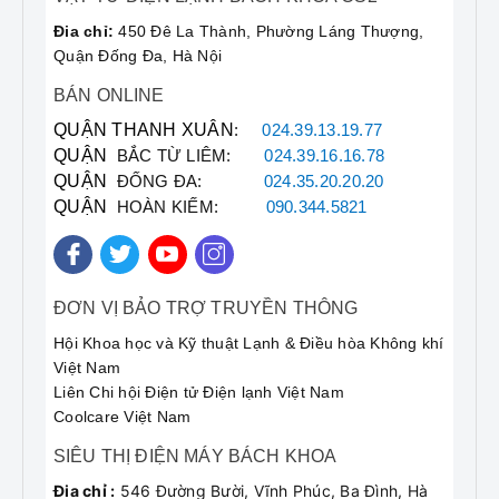
tại Hà Nội
?
Đia chỉ:
450 Đê La Thành, Phường Láng Thượng,
Quận Đống Đa, Hà Nội
BÁN ONLINE
"Tôi gọi đến số
QUẬN THANH XUÂN
:
024.39.13.19.77
090.222.3456
, nhân viên
QUẬN
BẮC TỪ LIÊM:
024.39.16.16.78
Bách Khoa hỗ trợ rất nhiệt
QUẬN
ĐỐNG ĐA:
024.35.20.20.20
tình. Tivi Sony nhà tôi bị lỗi
QUẬN
HOÀN KIẾM:
090.344.5821
nguồn, đã được sửa chữa tại
chỗ và hoạt động ổn định từ
đó đến giờ. Rất chuyên
nghiệp!"
ĐƠN VỊ BẢO TRỢ TRUYỀN THÔNG
Bác Hùng, Hoàng Quốc Việt, Hà Nội
Hội Khoa học và Kỹ thuật Lạnh & Điều hòa Không khí
Việt Nam
Liên Chi hội Điện tử Điện lạnh Việt Nam
Coolcare Việt Nam
"Dịch vụ
sửa Tivi Sony tại
nhà
của trung tâm rất nhanh
SIÊU THỊ ĐIỆN MÁY BÁCH KHOA
chóng. Kỹ thuật viên cẩn
Đia chỉ :
546 Đường Bười, Vĩnh Phúc, Ba Đình, Hà
thận, giải thích lỗi rõ ràng và