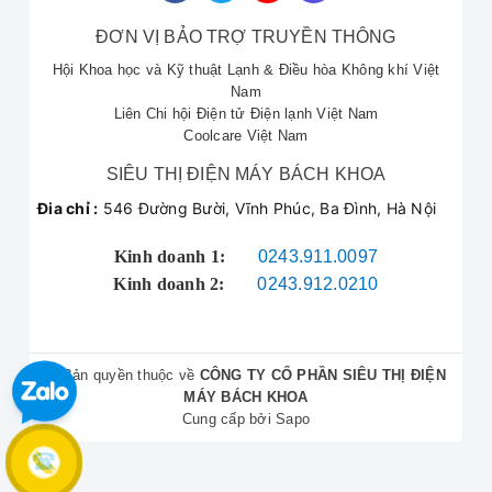
Chẩn đoán và khắc phục sự cố chính xác, triệt để.
ĐƠN VỊ BẢO TRỢ TRUYỀN THÔNG
Sử dụng linh kiện thay thế chính hãng 100% cho
Bình Nóng Lạnh ROSSI.
Hội Khoa học và Kỹ thuật Lạnh & Điều hòa Không khí Việt
Mức giá cạnh tranh, công khai minh bạch.
Nam
Liên Chi hội Điện tử Điện lạnh Việt Nam
Hỗ trợ 24/7 qua
hotline sửa chữa bình nóng
Coolcare Việt Nam
lạnh
090.222.3456.
SIÊU THỊ ĐIỆN MÁY BÁCH KHOA
Đia chỉ :
546 Đường Bười, Vĩnh Phúc, Ba Đình, Hà Nội
Phản Hồi Từ Khách Hàng
Kinh doanh 1:
0243.911.0097
Sửa Bình Nóng Lạnh
Kinh doanh 2:
0243.912.0210
ROSSI
Sự hài lòng của quý khách về dịch vụ sửa chữa Bình
© Bản quyền thuộc về
CÔNG TY CỔ PHẦN SIÊU THỊ ĐIỆN
Nóng Lạnh ROSSI là ưu tiên hàng đầu của chúng
MÁY BÁCH KHOA
tôi.
Cung cấp bởi
Sapo
Anh Long (Đường Bưởi):