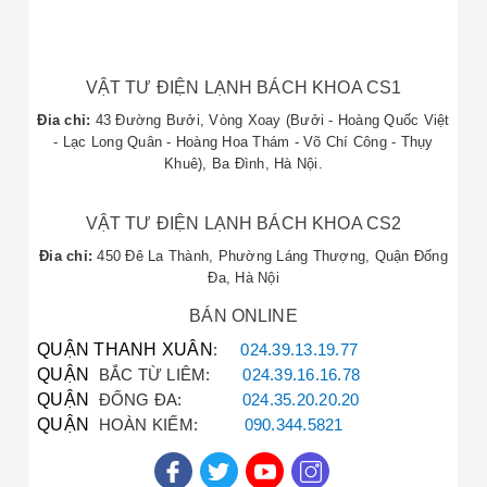
**Rossi không nóng** hoặc nóng yếu.
Thay thế, **sửa thanh đốt bình nóng lạnh**
chính hãng, đảm bảo an toàn tuyệt đối.
Cung cấp **dịch vụ sửa chữa ROSSI** tại nhà,
VẬT TƯ ĐIỆN LẠNH BÁCH KHOA CS1
có mặt nhanh chóng tại mọi khu vực, bao gồm
Đia chỉ:
43 Đường Bưởi, Vòng Xoay (Bưởi - Hoàng Quốc Việt
cả **sửa ROSSI tại Trần Cung** và Võ Chí
- Lạc Long Quân - Hoàng Hoa Thám - Võ Chí Công - Thụy
Công.
Khuê), Ba Đình, Hà Nội.
Thực hiện **bảo dưỡng bình nóng lạnh** định
kỳ, vệ sinh ruột bình và kiểm tra chống giật
VẬT TƯ ĐIỆN LẠNH BÁCH KHOA CS2
ELCB.
Dịch vụ **sửa bình nóng lạnh tại Hà Nội** với
Đia chỉ:
450 Đê La Thành, Phường Láng Thượng, Quận Đống
cam kết **sửa bình nóng lạnh uy tín** và chất
Đa, Hà Nội
lượng.
BÁN ONLINE
Đội ngũ
sửa bình nóng lạnh Bách Khoa
phục
vụ 24/7, luôn sẵn sàng hỗ trợ kỹ thuật.
QUẬN THANH XUÂN
:
024.39.13.19.77
Cam Kết Dịch Vụ Sửa Bình Nóng Lạnh ROSSI
QUẬN
BẮC TỪ LIÊM:
024.39.16.16.78
QUẬN
ĐỐNG ĐA:
024.35.20.20.20
Chúng tôi tự hào là đối tác tin cậy cho dịch vụ
sửa
QUẬN
HOÀN KIẾM:
090.344.5821
bình nóng lạnh chuyên nghiệp
tại Hà Nội. Với đội
ngũ **kỹ thuật viên ROSSI** được đào tạo bài bản,
chúng tôi đảm bảo: