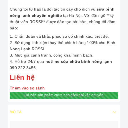
Chúng tôi tự hào là đối tác tin cậy cho dịch vụ
sửa bình
nóng lạnh chuyên nghiệp
tại Hà Nội. Với đội ngũ **kỹ
thuật viên ROSSI** được đào tạo bài bản, chúng tôi đảm
bảo:
Chẩn đoán và khắc phục sự cố chính xác, triệt để.
Sử dụng linh kiện thay thế chính hãng 100% cho Bình
Nóng Lạnh ROSSI.
Mức giá cạnh tranh, công khai minh bạch.
Hỗ trợ 24/7 qua
hotline sửa chữa bình nóng lạnh
090.222.3456.
Liên hệ
Thêm vào so sánh
Giá bán sản phẩm chưa bao gồm phí vận chuyển.
MÔ TẢ