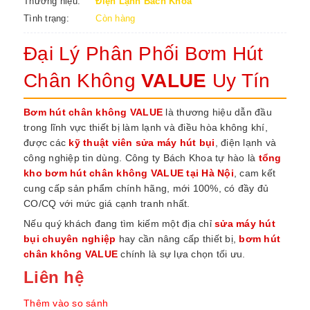
Thương hiệu:
Điện Lạnh Bách Khoa
Tình trạng:
Còn hàng
Đại Lý Phân Phối Bơm Hút
Chân Không
VALUE
Uy Tín
Bơm hút chân không VALUE
là thương hiệu dẫn đầu
trong lĩnh vực thiết bị làm lạnh và điều hòa không khí,
được các
kỹ thuật viên sửa máy hút bụi
, điện lạnh và
công nghiệp tin dùng. Công ty Bách Khoa tự hào là
tổng
kho bơm hút chân không VALUE tại Hà Nội
, cam kết
cung cấp sản phẩm chính hãng, mới 100%, có đầy đủ
CO/CQ với mức giá cạnh tranh nhất.
Nếu quý khách đang tìm kiếm một địa chỉ
sửa máy hút
bụi chuyên nghiệp
hay cần nâng cấp thiết bị,
bơm hút
chân không VALUE
chính là sự lựa chọn tối ưu.
Liên hệ
Thêm vào so sánh