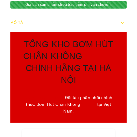
Giá bán sản phẩm chưa bao gồm phí vận chuyển.
MÔ TẢ
TỔNG KHO BƠM HÚT
CHÂN KHÔNG
VALUE
CHÍNH HÃNG TẠI HÀ
NỘI
Công Ty TNHH Vật Tư Kỹ Thuật Điện Tử
Lạnh Bách Khoa
- Đối tác phân phối chính
thức Bơm Hút Chân Không
VALUE
tại Việt
Nam.