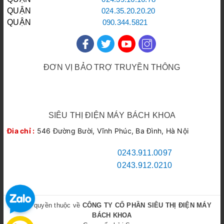
cầu từ sửa chữa nhỏ đến hệ thống
QUẬN
ĐỐNG ĐA:
024.35.20.20.20
công nghiệp lớn.
QUẬN
HOÀN KIẾM:
090.344.5821
Tiết kiệm năng lượng:
Thiết kế
hiện đại giúp máy hoạt động hiệu
quả với mức tiêu thụ điện năng
thấp.
ĐƠN VỊ BẢO TRỢ TRUYỀN THÔNG
Dễ dàng bảo dưỡng:
Cấu tạo
Hội Khoa học và Kỹ thuật Lạnh & Điều hòa Không khí Việt Nam
đơn giản, thuận tiện cho việc
vệ
Liên Chi hội Điện tử Điện lạnh Việt Nam
sinh máy hút bụi
và bảo trì định
Coolcare Việt Nam
kỳ.
SIÊU THỊ ĐIỆN MÁY BÁCH KHOA
Đia chỉ :
546 Đường Bười, Vĩnh Phúc, Ba Đình, Hà Nội
Dịch Vụ Sửa Máy
Kinh doanh 1:
0243.911.0097
Kinh doanh 2:
0243.912.0210
Hút Bụi
, Bơm Hút
Chân Không &
© Bản quyền thuộc về
CÔNG TY CỔ PHẦN SIÊU THỊ ĐIỆN MÁY
Phân Phối Của
BÁCH KHOA