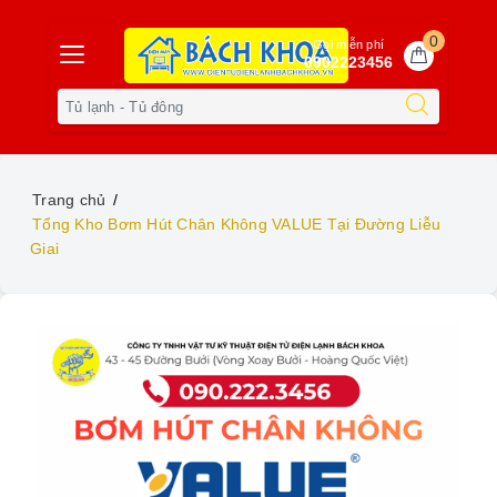
0
Gọi miễn phí
0902223456
Trang chủ
Tổng Kho Bơm Hút Chân Không VALUE Tại Đường Liễu
Giai