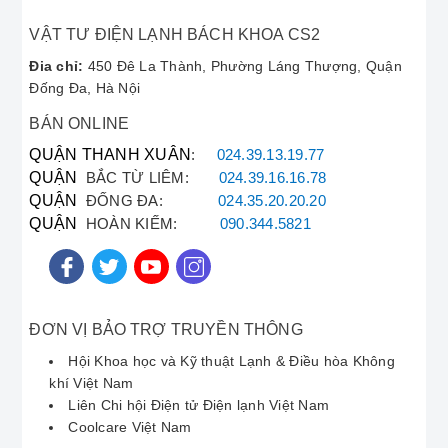
bền và hiệu suất của thiết bị.
VẬT TƯ ĐIỆN LẠNH BÁCH KHOA CS2
Phục Vụ Nhanh Chóng:
Hỗ trợ tận nơi trong
30 phút tại Hà Nội thông qua **BOSCH Hotline
Đia chỉ:
450 Đê La Thành, Phường Láng Thượng, Quận
0902223456**.
Đống Đa, Hà Nội
Bảo Hành Dài Hạn:
Chính sách bảo hành rõ
BÁN ONLINE
ràng sau khi sửa chữa **sửa chữa thiết bị điện
lạnh BOSCH**.
QUẬN THANH XUÂN
:
024.39.13.19.77
QUẬN
BẮC TỪ LIÊM:
024.39.16.16.78
QUẬN
ĐỐNG ĐA:
024.35.20.20.20
⭐
Phản Hồi Từ Khách Hàng
QUẬN
HOÀN KIẾM:
090.344.5821
BOSCH
Chúng tôi tự hào là địa chỉ được tin cậy trong việc
cung cấp dịch vụ **sửa chữa BOSCH chuyên
ĐƠN VỊ BẢO TRỢ TRUYỀN THÔNG
nghiệp**:
Hội Khoa học và Kỹ thuật Lạnh & Điều hòa Không
"Máy giặt BOSCH series 8 nhà tôi gặp lỗi E:18,
khí Việt Nam
tôi đã gọi ngay đến Hotline Bách Khoa. Kỹ thuật
Liên Chi hội Điện tử Điện lạnh Việt Nam
viên đến rất đúng giờ, chuẩn đoán chính xác lỗi
Coolcare Việt Nam
bơm và thay thế linh kiện chính hãng. Rất hài