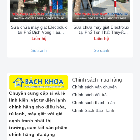
và Sửa Chữa Sản Phẩm
BOSCH
Sửa chữa máy giặt Electrolux
Sửa chữa máy giặt Electrolux
Sử
tại Phố Dịch Vọng Hậu
tại Phố Tôn Thất Thuyết
t
Chúng tôi chuyên tiếp nhận và xử lý các yêu cầu bảo
0902223456
0902223456
Liên hệ
Liên hệ
hành,
sửa chữa BOSCH tại Hà Nội
và sửa chữa
ngoài bảo hành đối với toàn bộ dải sản phẩm
So sánh
So sánh
BOSCH
gia dụng, bao gồm:
Sửa tủ lạnh BOSCH:
Khắc phục các lỗi về hệ
thống lạnh, tủ lạnh không làm đá, hỏng bảng
điều khiển, hoặc các vấn đề liên quan đến
Chính sách mua hàng
**bảo hành tủ lạnh BOSCH**.
Chính sách vận chuyển
Sửa máy giặt BOSCH:
Chuyên xử lý lỗi máy
Chuyên cung cấp sỉ và lẻ
Chính sách đổi trả
không quay, không cấp/thoát nước, rung lắc
linh kiện, vật tư điện lạnh
Chính sách thanh toán
mạnh, hoặc các lỗi hiển thị trên màn hình.
chính hãng cho điều hòa,
Chính Sách Bảo Hành
Cung cấp dịch vụ **bảo dưỡng máy giặt
tủ lạnh, máy giặt với giá
BOSCH** định kỳ.
cạnh tranh nhất thị
Sửa máy rửa bát BOSCH:
Khắc phục lỗi máy
trường, cam kết sản phẩm
không rửa sạch, không sấy khô, không thoát
chính hãng, đa dạng