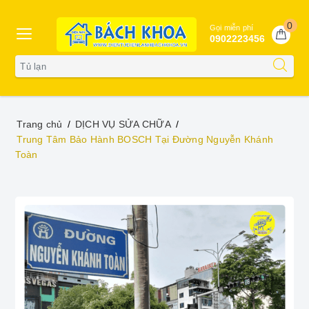
0
Gọi miễn phí
0902223456
Trang chủ
DỊCH VỤ SỬA CHỮA
Trung Tâm Bảo Hành BOSCH Tại Đường Nguyễn Khánh
Toàn