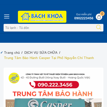
0
Gọi miễn phí
0902223456
Trang chủ
DỊCH VỤ SỬA CHỮA
Trung Tâm Bảo Hành Casper Tại Phố Nguyễn Chí Thanh