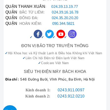
Casper:
QUẬN THANH XUÂN
:
024.39.13.19.77
QUẬN
BẮC TỪ LIÊM:
024.39.16.16.78
Anh Tuấn (Khu vực Võ Chí Công)
QUẬN
ĐỐNG ĐA:
024.35.20.20.20
"Điều hòa Casper nhà tôi bị chảy nước, gọi
QUẬN
HOÀN KIẾM:
090.344.5821
đến
hotline sửa máy hút bụi
090.222.3456
ĐƠN VỊ BẢO TRỢ TRUYỀN THÔNG
của Bách Khoa, chỉ khoảng 30 phút là có kỹ
thuật viên đến kiểm tra. Sửa nhanh, sạch sẽ
Hội Khoa học và Kỹ thuật Lạnh & Điều hòa Không khí Việt Nam
và nhiệt tình. Tôi rất hài lòng với
Liên Chi hội Điện tử Điện lạnh Việt Nam
Bách Khoa sửa máy hút bụi
Coolcare Việt Nam
."
SIÊU THỊ ĐIỆN MÁY BÁCH KHOA
Đia chỉ :
546 Đường Bười, Vĩnh Phúc, Ba Đình, Hà Nội
Chị Mai (Quận Đống Đa)
Kinh doanh 1:
0243.911.0097
"Tivi Casper nhà tôi bị mất tiếng đột ngột, tôi
Kinh doanh 2:
0243.912.0210
mang đến trung tâm ở Đường Bưởi. Các bạn
kiểm tra nhanh chóng, thay thế linh kiện