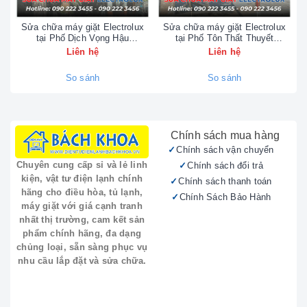
Sửa chữa máy giặt Electrolux
Sửa chữa máy giặt Electrolux
tại Phố Dịch Vọng Hậu
tại Phố Tôn Thất Thuyết
CÔNG TY TNHH VẬT TƯ KỸ THUẬT ĐIỆN
0902223456
0902223456
Liên hệ
Liên hệ
TỬ ĐIỆN LẠNH BÁCH KHOA
tự hào là đối
tác cung cấp dịch vụ kỹ thuật uy tín cho các
So sánh
So sánh
sản phẩm Casper.
Địa chỉ:
43 - 45 Đường Bưởi (Vòng Xoay
Bưởi - Hoàng Quốc Việt), Ba Đình, Hà Nội.
Chính sách mua hàng
Điện thoại:
090.222.3456 | 024.35.20.20.20
Chính sách vận chuyển
Chính sách đổi trả
Chuyên cung cấp sỉ và lẻ linh
kiện, vật tư điện lạnh chính
Chính sách thanh toán
Chúng tôi chuyên tiếp nhận bảo hành, sửa chữa
hãng cho điều hòa, tủ lạnh,
Chính Sách Bảo Hành
các sản phẩm điện lạnh, điện tử gia dụng Casper
máy giặt với giá cạnh tranh
như:
nhất thị trường, cam kết sản
phẩm chính hãng, đa dạng
Điều hòa không khí Casper (treo tường, tủ
chủng loại, sẵn sàng phục vụ
đứng, âm trần)
nhu cầu lắp đặt và sửa chữa.
Tủ lạnh, tủ đông Casper
Tivi Casper
Bình nóng lạnh Casper