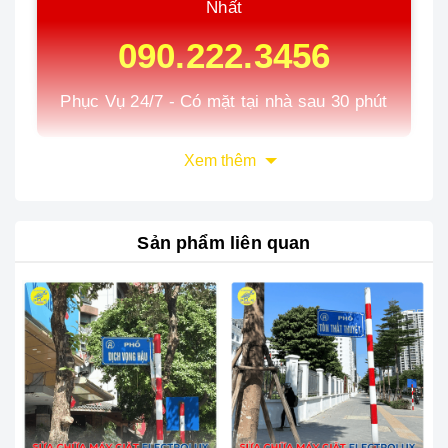
Nhất
090.222.3456
Phục Vụ 24/7 - Có mặt tại nhà sau 30 phút
Xem thêm
Thương hiệu Casper là một trong những nhãn
hiệu điện lạnh và gia dụng được nhiều gia đình
Việt Nam tin dùng. Để đảm bảo quyền lợi và sự
Sản phẩm liên quan
hài lòng tuyệt đối của quý khách hàng tại thủ đô,
Trung Tâm Bảo Hành Casper Tại Hà Nội
của
chúng tôi luôn sẵn sàng cung cấp các dịch vụ sửa
chữa, bảo dưỡng chất lượng cao, chuẩn quy trình
của hãng.
Địa Chỉ Uy Tín và Cam
Kết Chất Lượng