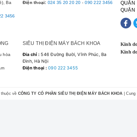
ê), Ba
Điện thoại
:
024 35 20 20 20
-
090 222 3456
QUẬN
QUẬN
**bảo dưỡng điều hòa Daikin** định kỳ tại đây. Kỹ thuật viên làm việc c
22 3456
 **uy tín** và chính hãng."
ÔNG
SIÊU THỊ ĐIỆN MÁY BÁCH KHOA
Kinh d
Kinh d
lỗi bo mạch, được trung tâm thay thế linh kiện
Đia chỉ :
546 Đường Bười, Vĩnh Phúc, Ba
u hòa
Đình, Hà Nội
Điện thoại :
090 222 3455
Nam
õ ràng. Tôi sẽ tiếp tục sử dụng dịch vụ tại đây."
 thuộc về
CÔNG TY CỔ PHẦN SIÊU THỊ ĐIỆN MÁY BÁCH KHOA
|
Cung 
Dịch Vụ Daikin Hà Nội
t Điện Tử Điện Lạnh Bách Khoa