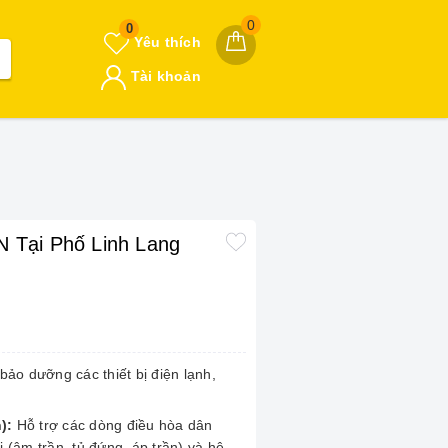
0
0
Yêu thích
Tài khoản
 Tại Phố Linh Lang
ảo dưỡng các thiết bị điện lạnh,
):
Hỗ trợ các dòng điều hòa dân
 (âm trần, tủ đứng, áp trần) và hệ