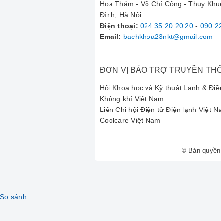
Hoa Thám - Võ Chí Công - Thụy Khu
Đình, Hà Nội.
"Tôi rất hài lòng với quy trình 
Điện thoại
:
024 35 20 20 20
-
090 2
tình trạng máy. Đúng là dịch vụ
Email:
bachkhoa23nkt@gmail.com
ĐƠN VỊ BẢO TRỢ TRUYỀN TH
"Máy lọc không khí của tôi gặp 
Hội Khoa học và Kỹ thuật Lạnh & Điề
Không khí Việt Nam
Liên Chi hội Điện tử Điện lạnh Việt 
. Giá cả hợp lý và có bảo hành r
Coolcare Việt Nam
© Bản quyền
Thông Tin Liên Hệ 
Công ty TNHH Vật Tư Kỹ Thuậ
So sánh
Hotline: