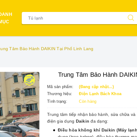
DANH
MỤC
rung Tâm Bảo Hành DAIKIN Tại Phố Linh Lang
Trung Tâm Bảo Hành DAIKIN
Mã sản phẩm:
(Đang cập nhật...)
Thương hiệu:
Điện Lạnh Bách Khoa
Tình trạng:
Còn hàng
Trung tâm tiếp nhận bảo hành, sửa chữa và b
điện gia dụng
Daikin
đa dạng:
Điều hòa không khí Daikin (Máy lạnh
dụng (treo tường), điều hòa thương mại