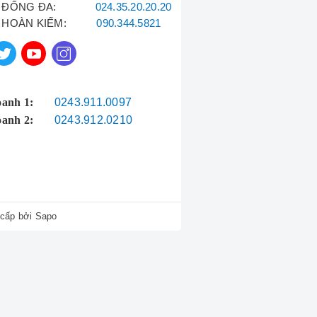
ĐỐNG ĐA:
024.35.20.20.20
HOÀN KIẾM:
090.344.5821
ẩn thận, giải thích rõ ràng về
Chị Lan, Quận Tây Hồ
oanh 1:
0243.911.0097
oanh 2:
0243.912.0210
Daikin chính hãng
Ông Hải, Quận Hai Bà Trưng
cấp bởi
Sapo