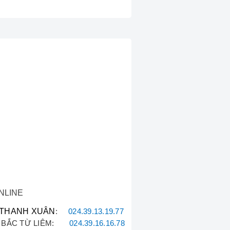
ikin
.
ôi
:
kin
.
c.
ụ
sửa chữa uy tín
.
khu vực Hà Nội.
NLINE
t đã có **kỹ thuật viên chuyên
THANH XUÂN
:
024.39.13.19.77
Anh Minh, Quận Đống Đa
BẮC TỪ LIÊM:
024.39.16.16.78