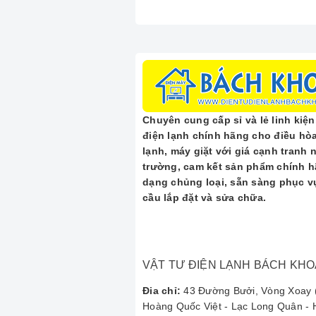
thay bo mạch, máy nén, moto
Tư vấn và Lắp đặt:
Tư vấn k
Lý Do Chọn Trun
Với kinh nghiệm lâu năm trong lĩnh 
Kỹ thuật viên chuyên nghiệp:
Chuyên cung cấp sỉ và lẻ linh kiện,
Dịch vụ tại nhà:
Tiếp nhận và xử
điện lạnh chính hãng cho điều hòa
Uy tín và Minh bạch:
Báo giá r
lạnh, máy giặt với giá cạnh tranh n
Phục vụ nhanh chóng:
Hotlin
trường, cam kết sản phẩm chính h
dạng chủng loại, sẵn sàng phục v
cầu lắp đặt và sửa chữa.
Phản Hồi Từ Khá
VẬT TƯ ĐIỆN LẠNH BÁCH KHO
"Máy điều hòa Daikin nhà tôi bị
nghiệp** đến kiểm tra và khắc p
Đia chỉ:
43 Đường Bưởi, Vòng Xoay (
Hoàng Quốc Việt - Lạc Long Quân -