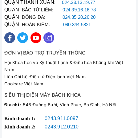
QUẬN THANH XUÂN
:
024.39.13.19.77
QUẬN
BẮC TỪ LIÊM:
024.39.16.16.78
QUẬN
ĐỐNG ĐA:
024.35.20.20.20
QUẬN
HOÀN KIẾM:
090.344.5821
ĐƠN VỊ BẢO TRỢ TRUYỀN THÔNG
Hội Khoa học và Kỹ thuật Lạnh & Điều hòa Không khí Việt
Nam
Liên Chi hội Điện tử Điện lạnh Việt Nam
Coolcare Việt Nam
SIÊU THỊ ĐIỆN MÁY BÁCH KHOA
Đia chỉ :
546 Đường Bười, Vĩnh Phúc, Ba Đình, Hà Nội
Kinh doanh 1:
0243.911.0097
Kinh doanh 2:
0243.912.0210