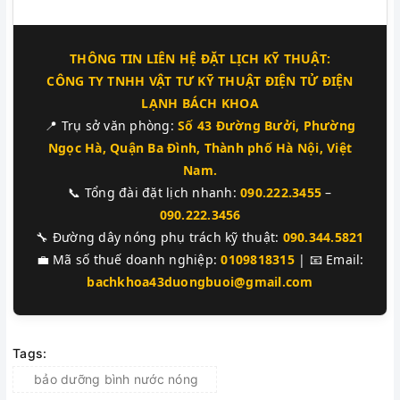
THÔNG TIN LIÊN HỆ ĐẶT LỊCH KỸ THUẬT:
CÔNG TY TNHH VẬT TƯ KỸ THUẬT ĐIỆN TỬ ĐIỆN
LẠNH BÁCH KHOA
📍 Trụ sở văn phòng:
Số 43 Đường Bưởi, Phường
Ngọc Hà, Quận Ba Đình, Thành phố Hà Nội, Việt
Nam.
📞 Tổng đài đặt lịch nhanh:
090.222.3455
–
090.222.3456
🔧 Đường dây nóng phụ trách kỹ thuật:
090.344.5821
💼 Mã số thuế doanh nghiệp:
0109818315
| 📧 Email:
bachkhoa43duongbuoi@gmail.com
Tags:
bảo dưỡng bình nước nóng