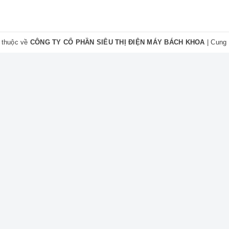
Chất Lượng
 thuộc về
CÔNG TY CỔ PHẦN SIÊU THỊ ĐIỆN MÁY BÁCH KHOA
|
Cung 
 cung cấp sản phẩm **tụ block điều hòa TPMAX 25uF** chính hãng, 
hàng tại địa chỉ của chúng tôi ở **Trần Cung**, quý khách sẽ được t
h.
Ngay Để Đặt Hàng!
ầu mua tụ block điều hòa 25uF, vui lòng liên hệ:
📞 090.222.3456
o hàng toàn quốc và thanh toán khi nhận hàng.
huật Điện Tử Điện Lạnh Bách Khoa. All rights reserved.