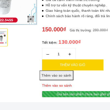
Hỗ trợ tư vấn kỹ thuật chuyên nghiệp.
Giao hàng toàn quốc, thanh toán khi n
Chính sách bảo hành rõ ràng, đổi trả lin
150.000₫
280.000₫
Giá thị trường:
130.000₫
Tiết kiệm:
–
+
THÊM VÀO GIỎ
Thêm vào so sánh
Giá bán sản phẩm chưa bao gồm ph