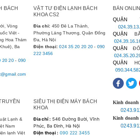
iêu thụ.
H BÁCH
VẬT TƯ ĐIỆN LẠNH BÁCH
BÁN ONLI
KHOA CS2
i:
Sản phẩm được bảo hành chính hãng 2 năm, mang lại sự tin cậy 
QUẬN 
ởi, Vòng
Đia chỉ:
450 Đê La Thành,
024.39.13
ốc Việt -
Phường Láng Thượng, Quận Đống
QUẬN
BẮ
àng Hoa Thám
Đa, Hà Nội
024.39.16.1
 Kỹ Thuật
 Khuê), Ba
Điện thoại
:
024 35 20 20 20
-
090
QUẬN
Đ
222 3456
024.35.20.2
0 20 20
-
090
QUẬN
HO
Tụ Block Điều Hòa CBB65
090.344.58
t@gmail.com
TPMAX
25uF ± 5% và 25+1.5uF ± 5% (loại kép)
 TRUYỀN
SIÊU THỊ ĐIỆN MÁY BÁCH
Kinh doanh 
ựng
450VAC
KHOA
0243.91
50/60Hz
Kinh doanh 
Đia chỉ :
546 Đường Bười, Vĩnh
huật Lạnh &
Phúc, Ba Đình, Hà Nội
0243.91
iệt Nam
IEC/EN60252-1
Điện thoại :
090 222 3455
iện lạnh Việt