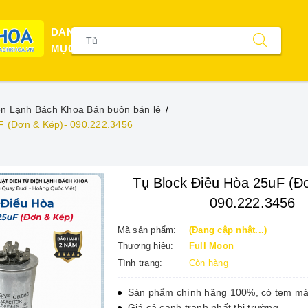
DANH
MỤC
ện Lạnh Bách Khoa Bán buôn bán lẻ
F (Đơn & Kép)- 090.222.3456
Tụ Block Điều Hòa 25uF (Đ
090.222.3456
Mã sản phẩm:
(Đang cập nhật...)
Thương hiệu:
Full Moon
Tình trạng:
Còn hàng
Sản phẩm chính hãng 100%, có tem má
Giá cả cạnh tranh nhất thị trường.