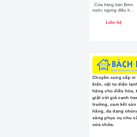
Cửa hàng bán Bơm
Tụ block điều hò
nước ngưng điều hòa
của máy nén (bloc
Tasco (Mới) Tại KĐT
**kép**, đáp ứng n
Đại Kim -
Liên hệ
0902223456
tụ điện cũ, hỏng.
---
Ưu Điểm 
Chất lượng hàn
hiệu suất hoạt độ
Chuyên cung cấp sỉ v
kiện, vật tư điện lạ
Đa dạng chủng 
hãng cho điều hòa, 
động block và qu
giặt với giá cạnh tra
trường, cam kết sản
Độ bền cao:
Tụ 
hãng, đa dạng chủng
trường làm việc 
sàng phục vụ nhu cầ
sửa chữa.
Tiết kiệm năng