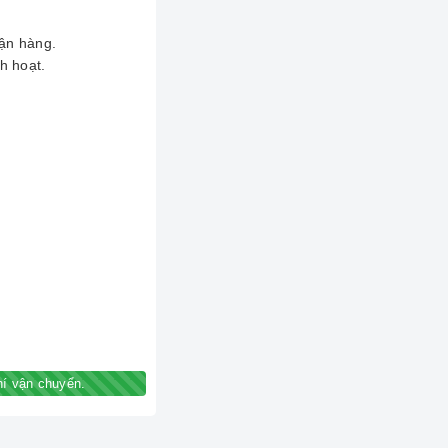
hận hàng.
h hoạt.
í vận chuyển.