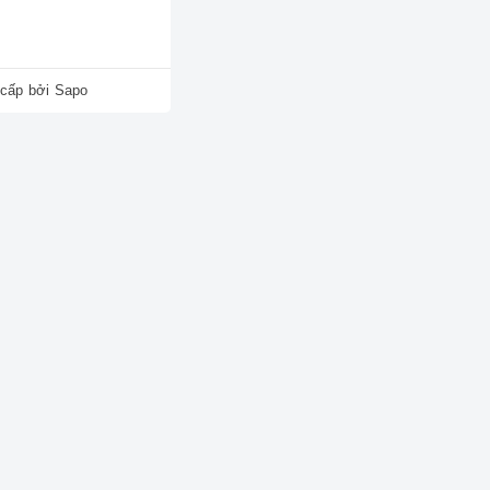
cấp bởi
Sapo
mới 100% với giá
ư vấn chi tiết và hỗ