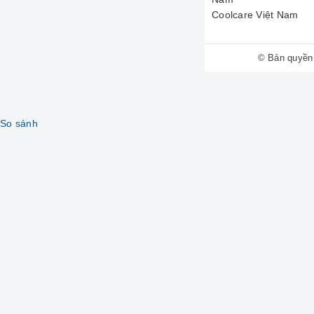
---
Coolcare Việt Nam
Cam Kết 
© Bản quyền
Chúng tôi cam kết
cả cạnh tranh. Mua 
trợ kỹ thuật tận tìn
---
So sánh
Liên Hệ 
Quý khách có nhu c
Chúng tôi nhận gia
© 2025. Vật Tư Kỹ T