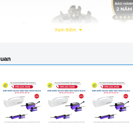
Xem thêm
quan
Tụ điện CBB65 25uF TPMAX - Sản phẩm chính hãng, chất lượng cao