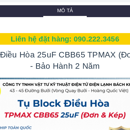
MÔ TẢ
Liên hệ đặt hàng:
090.222.3456
 Điều Hòa 25uF CBB65 TPMAX (Đ
- Bảo Hành 2 Năm