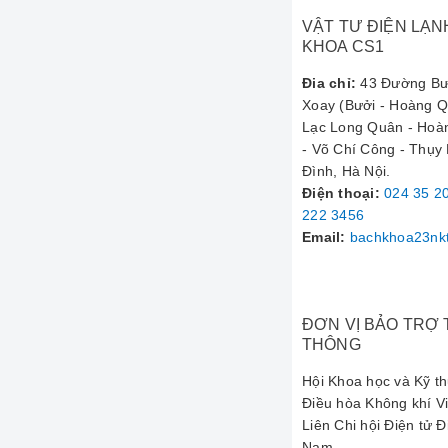
kiệm điện năng t
VẬT TƯ ĐIỆN LẠN
KHOA CS1
Bảo hành lâu dà
người dùng.
Đia chỉ:
43 Đường Bư
Xoay (Bưởi - Hoàng Qu
---
Lạc Long Quân - Ho
Thông Số
- Võ Chí Công - Thụy
Đình, Hà Nội.
Điện thoại
:
024 35 2
Tên sản phẩm
222 3456
Email:
bachkhoa23nk
Thương hiệu
Điện dung
ĐƠN VỊ BẢO TRỢ
Điện áp chịu đ
THÔNG
Tần số
Hội Khoa học và Kỹ t
Điều hòa Không khí V
Tiêu chuẩn
Liên Chi hội Điện tử Đ
Nam