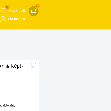
0
0
Yêu thích
Tài khoản
ơn & Kép)-
c đầy đủ.