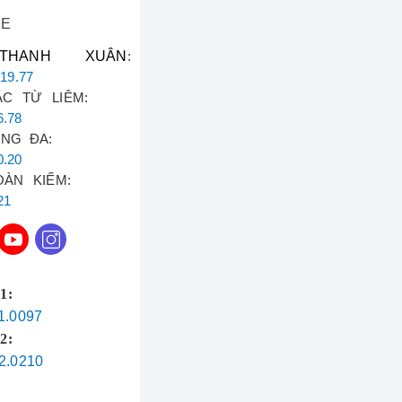
NE
tuyệt đối cho
THANH XUÂN
:
.19.77
C TỪ LIÊM:
6.78
ỐNG ĐA:
0.20
ÀN KIẾM:
21
1:
1.0097
2:
2.0210