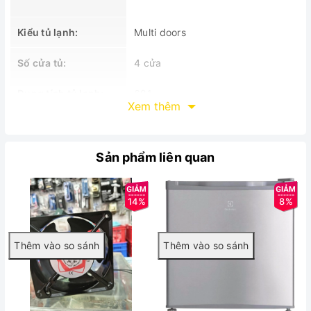
Kiểu tủ lạnh:
Multi doors
Số cửa tủ:
4 cửa
Dung tích tủ lạnh:
681
Xem thêm
Thông số kỹ thuật
Sản phẩm liên quan
Môi trường lưu trữ lý tưởng cho thực phẩm và đồ uống
có ngăn đa năng FlesFresh điều chỉnh linh hoạt, dải nhiệt độ
14%
8%
rộng (-23°C đến +7°C), lưu trữ đa dạng thực phẩm với tính
năng đông mềm UltraChill ở -2°C. Điều chỉnh nhiệt độ từ tủ
lạnh sang tủ đông với 1 nút chạm.