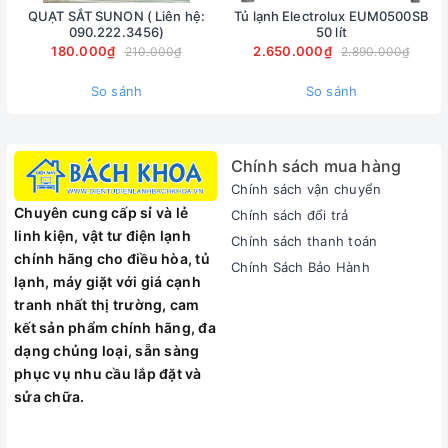
QUẠT SẮT SUNON ( Liên hệ:
Tủ lạnh Electrolux EUM0500SB
Không cần rã đông
090.222.3456)
50 lít
180.000₫
2.650.000₫
210.000₫
2.890.000₫
có tính năng đông mềm UltraChill ở -2°C bảo quản thực
phẩm tươi ngon lâu hơn. Ngăn TasteLock với gờ cao su khép
So sánh
So sánh
kín cùng công nghệ cân bằng độ ẩm AutoHumidity Control
giữ trái cây và rau củ tươi ngon lâu hơn.
Tránh lẫn mùi thực phẩm
Chính sách mua hàng
có hệ thống Twintech với 2 dàn lạnh độc lập tại ngăn đông và
Chính sách vận chuyển
ngăn mát, đảm bảo nhiệt độ lý tưởng, bảo quản thực phẩm
Chuyên cung cấp sỉ và lẻ
Chính sách đổi trả
tối ưu, tránh lẫn mùi thực phẩm.
linh kiện, vật tư điện lạnh
Chính sách thanh toán
chính hãng cho điều hòa, tủ
Chính Sách Bảo Hành
lạnh, máy giặt với giá cạnh
tranh nhất thị trường, cam
Lấy nước và đá bên ngoài
kết sản phẩm chính hãng, đa
dạng chủng loại, sẵn sàng
Thiết kế lấy nước, đá viên và đá xay bên ngoài tiện lợi. Khay
phục vụ nhu cầu lắp đặt và
nước đá siêu mỏng giúp làm đá nhanh và tiết kiệm diện tích.
sửa chữa.
Ngăn kệ linh hoạt FlexStor dễ dàng di chuyển phù hợp với
nhu cầu sử dụng.