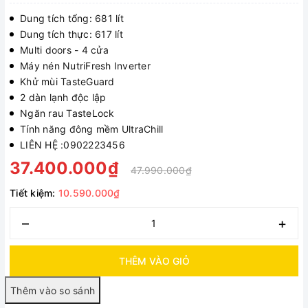
Dung tích tổng: 681 lít
Dung tích thực: 617 lít
Multi doors - 4 cửa
Máy nén NutriFresh Inverter
Khử mùi TasteGuard
2 dàn lạnh độc lập
Ngăn rau TasteLock
Tính năng đông mềm UltraChill
LIÊN HỆ :0902223456
37.400.000₫
47.990.000₫
Tiết kiệm:
10.590.000₫
–
+
THÊM VÀO GIỎ