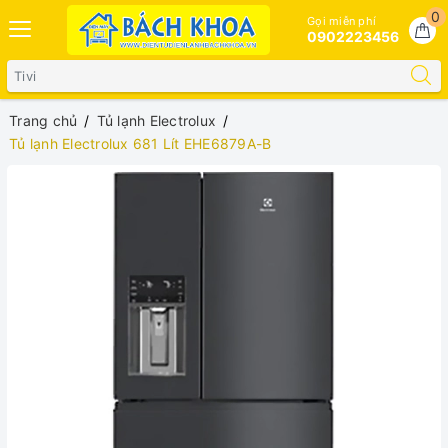
0
Gọi miễn phí
0902223456
Trang chủ
Tủ lạnh Electrolux
Tủ lạnh Electrolux 681 Lít EHE6879A-B