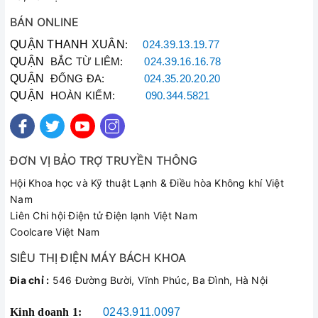
BÁN ONLINE
QUẬN THANH XUÂN
:
024.39.13.19.77
QUẬN
BẮC TỪ LIÊM:
024.39.16.16.78
QUẬN
ĐỐNG ĐA:
024.35.20.20.20
QUẬN
HOÀN KIẾM:
090.344.5821
ĐƠN VỊ BẢO TRỢ TRUYỀN THÔNG
Hội Khoa học và Kỹ thuật Lạnh & Điều hòa Không khí Việt
Nam
Liên Chi hội Điện tử Điện lạnh Việt Nam
Coolcare Việt Nam
SIÊU THỊ ĐIỆN MÁY BÁCH KHOA
Đia chỉ :
546 Đường Bười, Vĩnh Phúc, Ba Đình, Hà Nội
Kinh doanh 1:
0243.911.0097