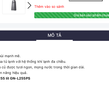
Thêm vào so sánh
Giá bán sản phẩm chưa
MÔ TẢ
ùi mạnh mẽ.
 tủ lạnh với hệ thống khí lạnh đa chiều.
 củ được tươi ngon, mọng nước trong thời gian dài.
ện năng hiệu quả.
 255 lít GN-L255PS