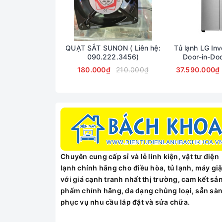
QUẠT SẮT SUNON ( Liên hệ:
Tủ lạnh LG Inv
090.222.3456)
Door-in-Doo
X2
180.000₫
210.000₫
37.590.000₫
Chuyên cung cấp sỉ và lẻ linh kiện, vật tư điện
lạnh chính hãng cho điều hòa, tủ lạnh, máy giặ
với giá cạnh tranh nhất thị trường, cam kết sả
phẩm chính hãng, đa dạng chủng loại, sẵn sà
phục vụ nhu cầu lắp đặt và sửa chữa.