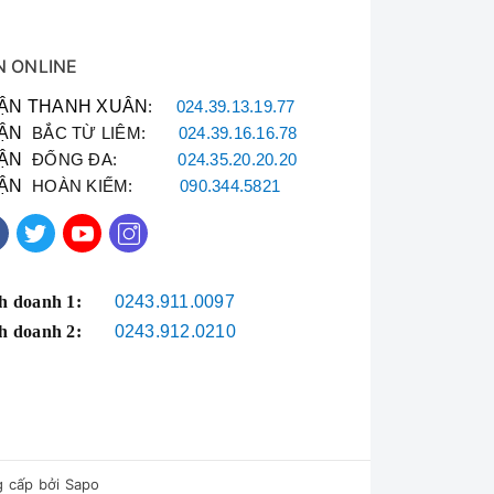
N ONLINE
ẬN THANH XUÂN
:
024.39.13.19.77
ẬN
BẮC TỪ LIÊM:
024.39.16.16.78
ẬN
ĐỐNG ĐA:
024.35.20.20.20
ẬN
HOÀN KIẾM:
090.344.5821
h doanh 1:
0243.911.0097
h doanh 2:
0243.912.0210
 cấp bởi
Sapo