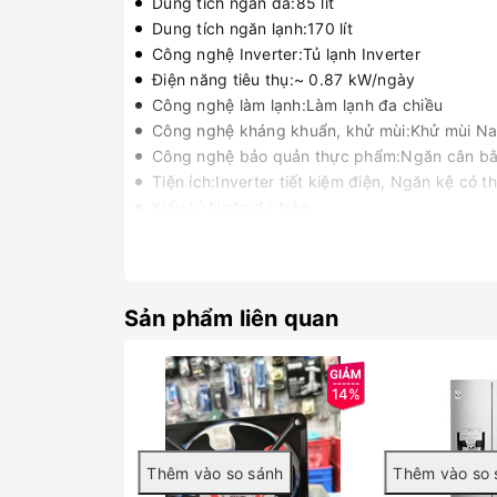
Dung tích ngăn đá:85 lít
Dung tích ngăn lạnh:170 lít
Công nghệ Inverter:Tủ lạnh Inverter
Điện năng tiêu thụ:~ 0.87 kW/ngày
Công nghệ làm lạnh:Làm lạnh đa chiều
Công nghệ kháng khuẩn, khử mùi:Khử mùi N
Công nghệ bảo quản thực phẩm:Ngăn cân bằng
Tiện ích:Inverter tiết kiệm điện, Ngăn kệ có th
Kiểu tủ:Ngăn đá trên
Chất liệu cửa tủ lạnh:Thép không gỉ
Chất liệu khay ngăn:Kính chịu lực
Kích thước - Khối lượng:Cao 166.5 cm - Rộn
Nơi sản xuất:Indonesia
Sản phẩm liên quan
Năm ra mắt:2017
Hãng:LG
14%