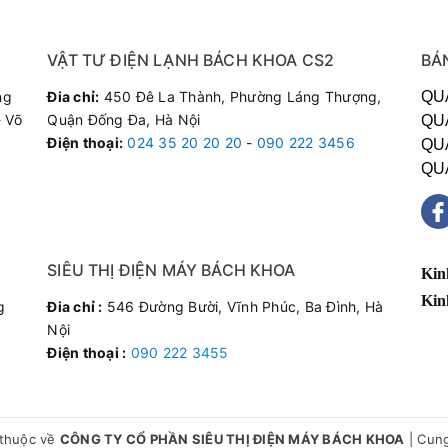
VẬT TƯ ĐIỆN LẠNH BÁCH KHOA CS2
BÁ
ng
Đia chỉ:
450 Đê La Thành, Phường Láng Thượng,
QU
 Võ
Quận Đống Đa, Hà Nội
QU
Điện thoại
:
024 35 20 20 20
-
090 222 3456
QU
QU
SIÊU THỊ ĐIỆN MÁY BÁCH KHOA
Kin
Kin
g
Đia chỉ :
546 Đường Bười, Vĩnh Phúc, Ba Đình, Hà
Nội
Điện thoại :
090 222 3455
thuộc về
CÔNG TY CỔ PHẦN SIÊU THỊ ĐIỆN MÁY BÁCH KHOA
|
Cung