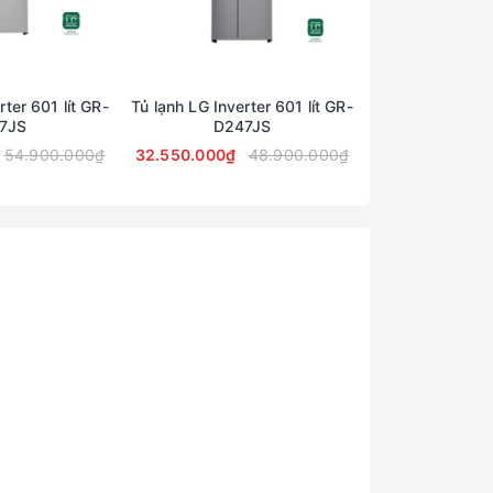
rter 601 lít GR-
Tủ lạnh LG Inverter 601 lít GR-
Tủ lạnh LG Inver
7JS
D247JS
D247
54.900.000₫
32.550.000₫
48.900.000₫
27.750.000₫