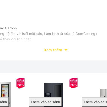
ano Carbon
 độ ẩm với lưới mắt cáo, Làm lạnh từ cửa tủ DoorCooling+
ể thay đổi linh hoạt
Xem thêm
g 55.5 cm - Sâu 61 cm - Nặng 50 kg
28%
26%