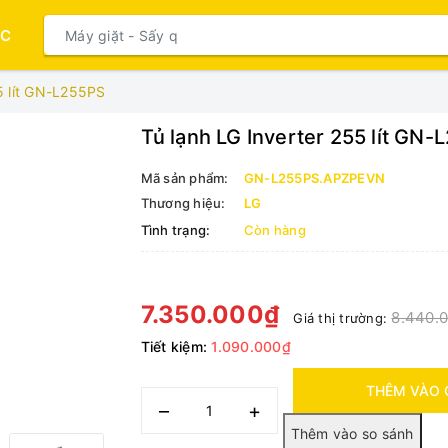
ỤC
5 lít GN-L255PS
Tủ lạnh LG Inverter 255 lít GN
Mã sản phẩm:
GN-L255PS.APZPEVN
Thương hiệu:
LG
Tình trạng:
Còn hàng
7.350.000₫
8.440.
Giá thị trường:
Tiết kiệm:
1.090.000₫
THÊM VÀO 
–
+