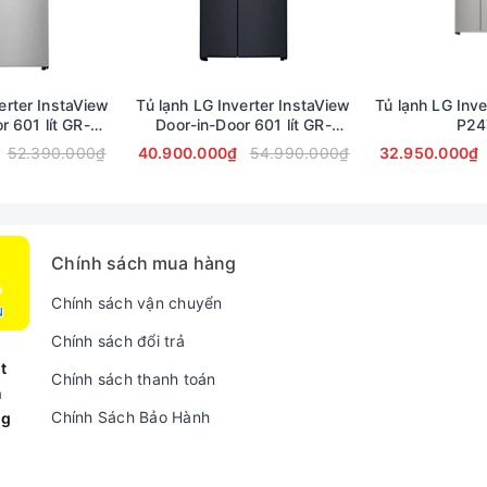
erter InstaView
Tủ lạnh LG Inverter InstaView
Tủ lạnh LG Inve
r 601 lít GR-
Door-in-Door 601 lít GR-
P24
47JS
X247MC Mẫu 2019
52.390.000₫
40.900.000₫
54.990.000₫
32.950.000₫
Chính sách mua hàng
Chính sách vận chuyển
Chính sách đổi trả
t
Chính sách thanh toán
n
Chính Sách Bảo Hành
ng