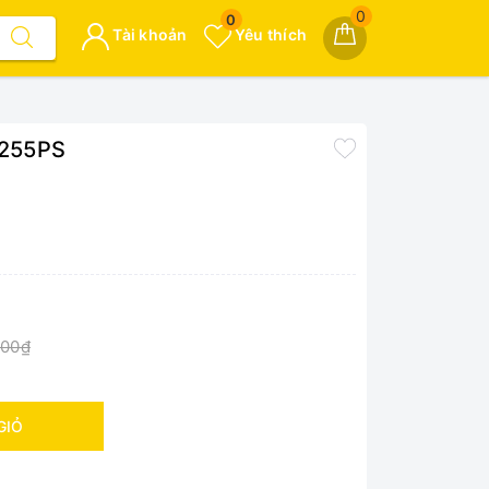
0
0
Tài khoản
Yêu thích
-L255PS
000₫
GIỎ