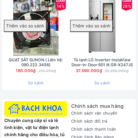
Nơi sản xuất:Indonesia
14%
28%
Năm ra mắt:2019
Hãng:LG
QUẠT SẮT SUNON ( Liên hệ:
Tủ lạnh LG Inverter InstaView
090.222.3456)
Door-in-Door 601 lít GR-X247JS
180.000₫
37.590.000₫
210.000₫
52.390.000₫
So sánh
So sánh
Chính sách mua hàng
Chính sách vận chuyển
Chuyên cung cấp sỉ và lẻ
Chính sách đổi trả
linh kiện, vật tư điện lạnh
Chính sách thanh toán
chính hãng cho điều hòa, tủ
Chính Sách Bảo Hành