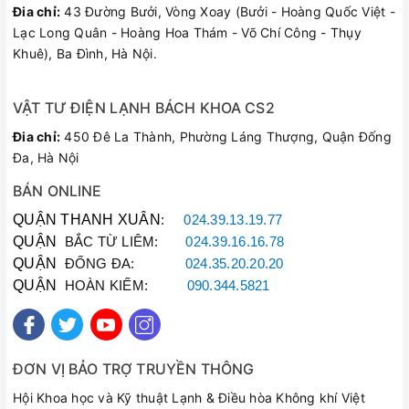
Đia chỉ:
43 Đường Bưởi, Vòng Xoay (Bưởi - Hoàng Quốc Việt -
Lạc Long Quân - Hoàng Hoa Thám - Võ Chí Công - Thụy
Khuê), Ba Đình, Hà Nội.
VẬT TƯ ĐIỆN LẠNH BÁCH KHOA CS2
Đia chỉ:
450 Đê La Thành, Phường Láng Thượng, Quận Đống
Đa, Hà Nội
BÁN ONLINE
QUẬN THANH XUÂN
:
024.39.13.19.77
QUẬN
BẮC TỪ LIÊM:
024.39.16.16.78
QUẬN
ĐỐNG ĐA:
024.35.20.20.20
QUẬN
HOÀN KIẾM:
090.344.5821
ĐƠN VỊ BẢO TRỢ TRUYỀN THÔNG
Hội Khoa học và Kỹ thuật Lạnh & Điều hòa Không khí Việt