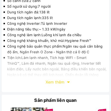
Số cánh cửa:2 cánh
Số người sử dụng:7 người
Dung tích ngăn đá:138 lít
Dung tích ngăn lạnh:335 lít
Công nghệ Inverter:Tủ lạnh Inverter
Điện năng tiêu thụ:~ 1.33 kW/ngày
Công nghệ làm lạnh:Luồng khí lạnh đa chiều
Công nghệ kháng khuẩn, khử mùi:Hygiene Fresh™
Công nghệ bảo quản thực phẩm:Ngăn rau quả cân bằng
độ ẩm, Ngăn Fresh O Zone - Ngăn thịt cá 0 độ C
Tiện ích:Làm lạnh nhanh, Tích hợp WIFI - Smart
ThinQ™, Làm đá nhanh, Ngăn rau quả rộng, Inverter tiết
kiệm điện, Lấy nước bên ngoài, Bảng điều khiển bên ngoài,
Ngăn kệ có thể thay đổi linh hoạt, Chẩn đoán lỗi thông
minh Smart Diagnosis
Xem thêm
Kiểu tủ:Ngăn đá trên
Chất liệu cửa tủ lạnh:Thép không gỉ
Chất liệu khay ngăn:Kính chịu lực
Sản phẩm liên quan
Kích thước - Khối lượng:Cao 178 cm - Rộng 70 cm - Sâu
73 cm - Nặng 74 kg