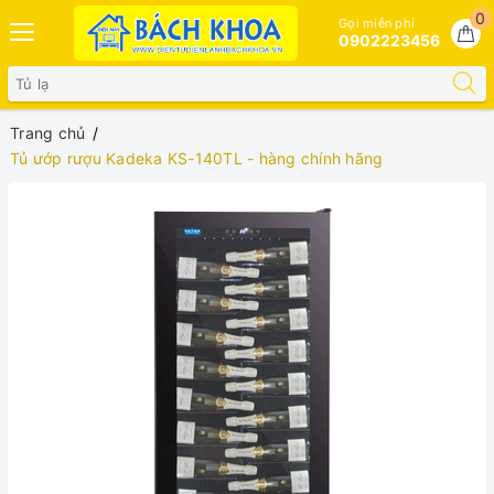
0
Gọi miễn phí
0902223456
Trang chủ
Tủ ướp rượu Kadeka KS-140TL - hàng chính hãng