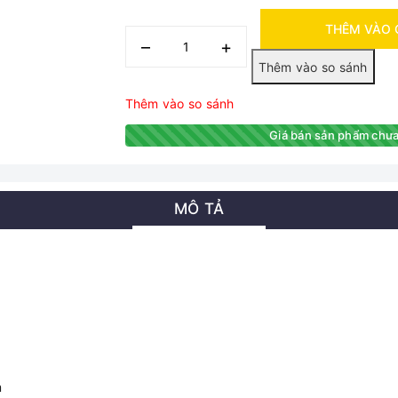
THÊM VÀO 
–
+
Thêm vào so sánh
Giá bán sản phẩm chưa
MÔ TẢ
m