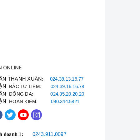
N ONLINE
ẬN THANH XUÂN
:
024.39.13.19.77
ẬN
BẮC TỪ LIÊM:
024.39.16.16.78
ẬN
ĐỐNG ĐA:
024.35.20.20.20
ẬN
HOÀN KIẾM:
090.344.5821
h doanh 1:
0243.911.0097