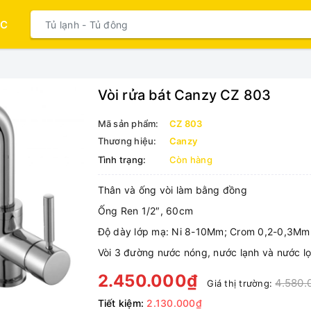
ỤC
Vòi rửa bát Canzy CZ 803
Mã sản phẩm:
CZ 803
Thương hiệu:
Canzy
Tình trạng:
Còn hàng
Thân và ống vòi làm bằng đồng
Ống Ren 1/2″, 60cm
Độ dày lớp mạ: Ni 8-10Mm; Crom 0,2-0,3Mm
Vòi 3 đường nước nóng, nước lạnh và nước l
2.450.000₫
4.580.
Giá thị trường:
Tiết kiệm:
2.130.000₫