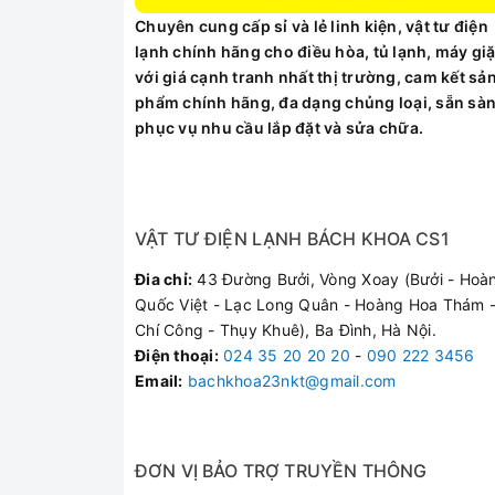
Chuyên cung cấp sỉ và lẻ linh kiện, vật tư điện
lạnh chính hãng cho điều hòa, tủ lạnh, máy giặ
với giá cạnh tranh nhất thị trường, cam kết sả
phẩm chính hãng, đa dạng chủng loại, sẵn sà
phục vụ nhu cầu lắp đặt và sửa chữa.
VẬT TƯ ĐIỆN LẠNH BÁCH KHOA CS1
Đia chỉ:
43 Đường Bưởi, Vòng Xoay (Bưởi - Hoà
Quốc Việt - Lạc Long Quân - Hoàng Hoa Thám -
Chí Công - Thụy Khuê), Ba Đình, Hà Nội.
Điện thoại
:
024 35 20 20 20
-
090 222 3456
Email:
bachkhoa23nkt@gmail.com
ĐƠN VỊ BẢO TRỢ TRUYỀN THÔNG