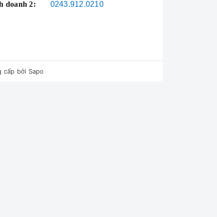
h doanh 2:
0243.912.0210
 cấp bởi
Sapo