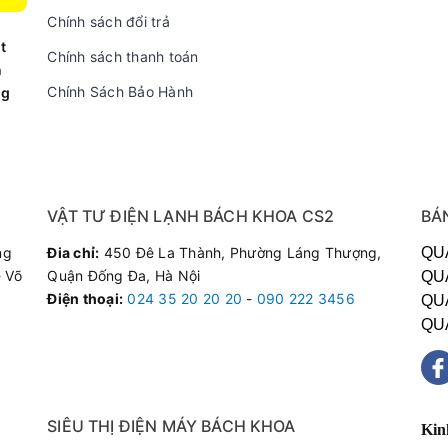
Chính sách đổi trả
t
Chính sách thanh toán
n
Chính Sách Bảo Hành
ng
VẬT TƯ ĐIỆN LẠNH BÁCH KHOA CS2
BÁ
ng
Đia chỉ:
450 Đê La Thành, Phường Láng Thượng,
QU
 Võ
Quận Đống Đa, Hà Nội
QU
Điện thoại
:
024 35 20 20 20
-
090 222 3456
QU
QU
SIÊU THỊ ĐIỆN MÁY BÁCH KHOA
Kin