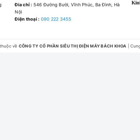
Kin
g
Đia chỉ :
546 Đường Bười, Vĩnh Phúc, Ba Đình, Hà
Nội
Điện thoại :
090 222 3455
thuộc về
CÔNG TY CỔ PHẦN SIÊU THỊ ĐIỆN MÁY BÁCH KHOA
|
Cung