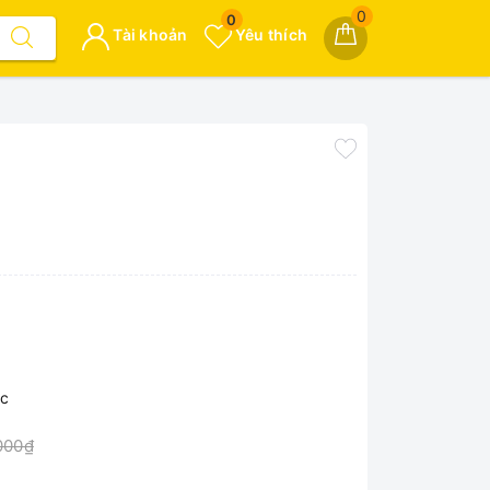
0
0
Tài khoản
Yêu thích
ọc
000₫