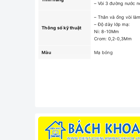
– Vòi 3 đường nước n
– Thân và ống vòi là
– Độ dày lớp mạ:
Thông số kỹ thuật
Ni: 8-10Mm
Crom: 0,2-0,3Mm
Màu
Mạ bóng