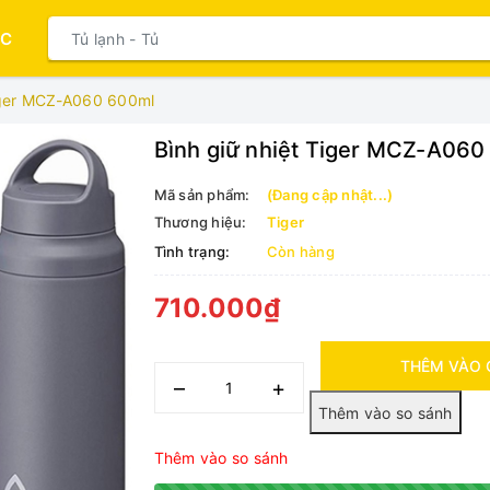
ỤC
Tiger MCZ-A060 600ml
Bình giữ nhiệt Tiger MCZ-A06
Mã sản phẩm:
(Đang cập nhật...)
Thương hiệu:
Tiger
Tình trạng:
Còn hàng
710.000₫
THÊM VÀO 
–
+
Thêm vào so sánh