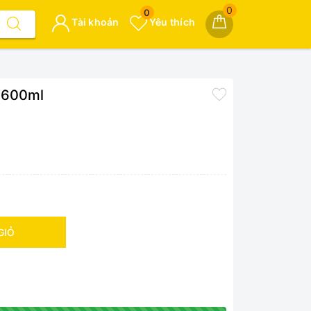
0
0
Tài khoản
Yêu thích
0 600ml
GIỎ