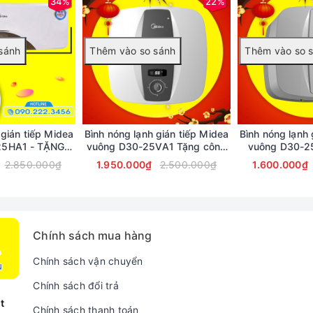
34%
22%
 gián tiếp Midea
Bình nóng lạnh gián tiếp Midea
Bình nóng lạnh 
25HA1 - TẶNG
vuông D30-25VA1 Tặng công
vuông D30-25VA ( G
 SƯỞI
lắp đặt
buô
2.850.000₫
1.950.000₫
2.500.000₫
1.600.000₫
Chính sách mua hàng
Chính sách vận chuyển
Chính sách đổi trả
t
Chính sách thanh toán