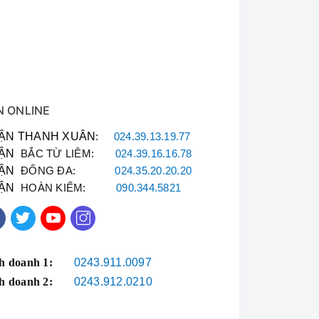
N ONLINE
ẬN THANH XUÂN
:
024.39.13.19.77
ẬN
BẮC TỪ LIÊM:
024.39.16.16.78
ẬN
ĐỐNG ĐA:
024.35.20.20.20
ẬN
HOÀN KIẾM:
090.344.5821
h doanh 1:
0243.911.0097
h doanh 2:
0243.912.0210