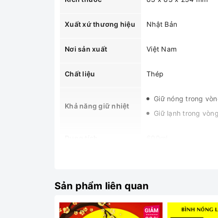
Xuất xứ thương hiệu
Nhật Bản
Nơi sản xuất
Việt Nam
Chất liệu
Thép
Giữ nóng trong vò
Khả năng giữ nhiệt
Giữ lạnh trong vòn
Dung tích
600ml
Trọng lượng
381g
Sản phẩm liên quan
MÔ TẢ SẢN PHẨM