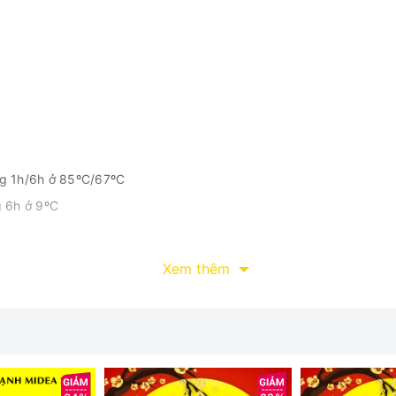
ng 1h/6h ở 85ºC/67ºC
g 6h ở 9ºC
Xem thêm