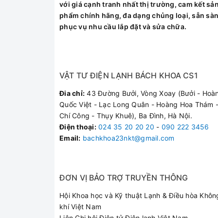
với giá cạnh tranh nhất thị trường, cam kết sả
phẩm chính hãng, đa dạng chủng loại, sẵn sà
phục vụ nhu cầu lắp đặt và sửa chữa.
VẬT TƯ ĐIỆN LẠNH BÁCH KHOA CS1
Đia chỉ:
43 Đường Bưởi, Vòng Xoay (Bưởi - Hoà
Quốc Việt - Lạc Long Quân - Hoàng Hoa Thám -
Chí Công - Thụy Khuê), Ba Đình, Hà Nội.
Điện thoại
:
024 35 20 20 20
-
090 222 3456
Email:
bachkhoa23nkt@gmail.com
ĐƠN VỊ BẢO TRỢ TRUYỀN THÔNG
Hội Khoa học và Kỹ thuật Lạnh & Điều hòa Khôn
khí Việt Nam
Liên Chi hội Điện tử Điện lạnh Việt Nam