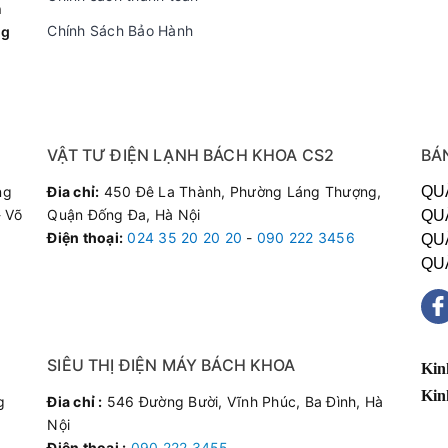
n
Chính Sách Bảo Hành
ng
VẬT TƯ ĐIỆN LẠNH BÁCH KHOA CS2
BÁ
ng
Đia chỉ:
450 Đê La Thành, Phường Láng Thượng,
QU
 Võ
Quận Đống Đa, Hà Nội
QU
Điện thoại
:
024 35 20 20 20
-
090 222 3456
QU
QU
SIÊU THỊ ĐIỆN MÁY BÁCH KHOA
Kin
Kin
g
Đia chỉ :
546 Đường Bười, Vĩnh Phúc, Ba Đình, Hà
Nội
Điện thoại :
090 222 3455