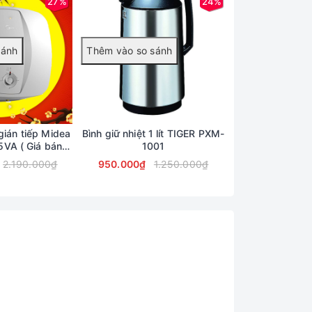
27%
24%
gián tiếp Midea
Bình giữ nhiệt 1 lít TIGER PXM-
Bình giữ nhiệt 
iá bán
1001
MBR-T06G
n )
2.190.000₫
950.000₫
1.250.000₫
980.000₫