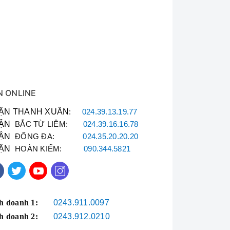
ộ ổn định nhiệt TBST
N ONLINE
ẬN THANH XUÂN
:
024.39.13.19.77
ẬN
BẮC TỪ LIÊM:
024.39.16.16.78
ẬN
ĐỐNG ĐA:
024.35.20.20.20
ẬN
HOÀN KIẾM:
090.344.5821
h doanh 1:
0243.911.0097
h doanh 2:
0243.912.0210