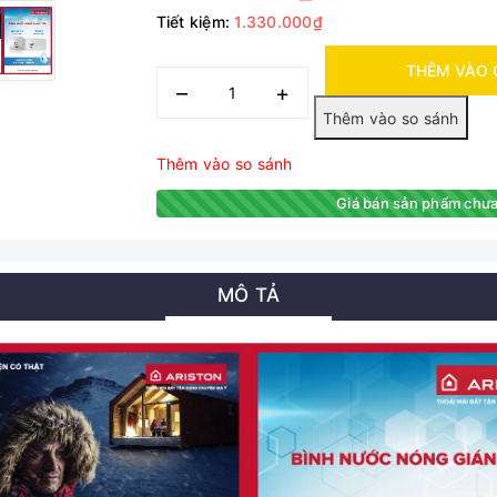
Tiết kiệm:
1.330.000₫
THÊM VÀO 
–
+
Thêm vào so sánh
Giá bán sản phẩm chưa
MÔ TẢ