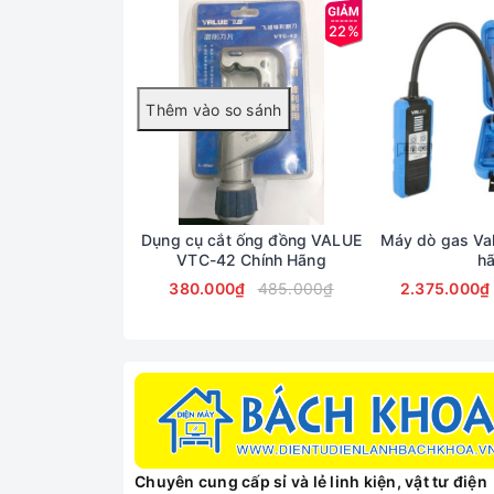
22%
Dụng cụ cắt ống đồng VALUE
Máy dò gas Va
VTC-42 Chính Hãng
h
380.000₫
485.000₫
2.375.000₫
Đặc Điểm Sản Phẩm
Loại máy
Công suất làm nóng
Dung tích bình chứa
Chuyên cung cấp sỉ và lẻ linh kiện, vật tư điện