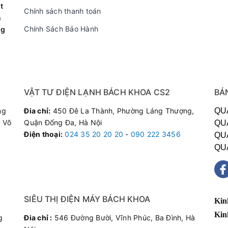
Không
t
Chính sách thanh toán
n
Cầu dao chống rò điện ELCB, B
Chính Sách Bảo Hành
ng
Có
Tối đa 0.75 Mpa
30 phút
VẬT TƯ ĐIỆN LẠNH BÁCH KHOA CS2
BÁ
ng
Đia chỉ:
450 Đê La Thành, Phường Láng Thượng,
QU
80 độ C
 Võ
Quận Đống Đa, Hà Nội
QU
Điện thoại
:
024 35 20 20 20
-
090 222 3456
QU
704 x 282 x 301
QU
16 kg
Việt Nam
SIÊU THỊ ĐIỆN MÁY BÁCH KHOA
Kin
Kin
g
Đia chỉ :
546 Đường Bười, Vĩnh Phúc, Ba Đình, Hà