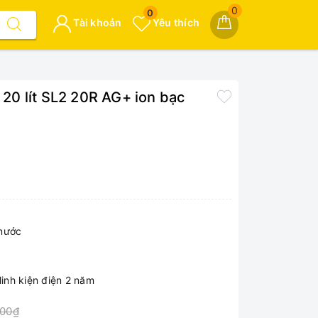
0
0
Tài khoản
Yêu thích
n 20 lít SL2 20R AG+ ion bạc
 nước
linh kiện điện 2 năm
000₫