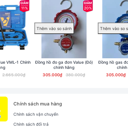
11%
20%
lue VML-1 Chính
Đồng hồ đo ga đơn Value (Đỏ)
Đồng hồ gas đơ
ãng
chính hãng
chính
2.665.000₫
305.000₫
380.000₫
305.000₫
Làm nóng gián tiếp
Chính sách mua hàng
2500 W
Chính sách vận chuyển
20 lít
Chính sách đổi trả