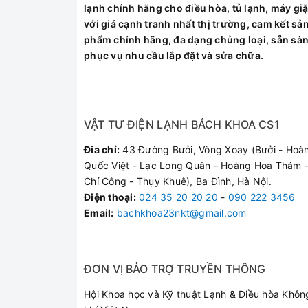
Bơm trợ lực
lạnh chính hãng cho điều hòa, tủ lạnh, máy giặ
với giá cạnh tranh nhất thị trường, cam kết sả
Chế độ an toàn
phẩm chính hãng, đa dạng chủng loại, sẵn sà
phục vụ nhu cầu lắp đặt và sửa chữa.
Tùy chỉnh nhiệt độ nước
Áp lực nước hoạt động
Thời gian đun nóng
VẬT TƯ ĐIỆN LẠNH BÁCH KHOA CS1
Đia chỉ:
43 Đường Bưởi, Vòng Xoay (Bưởi - Hoà
Nhiệt độ tối đa
Quốc Việt - Lạc Long Quân - Hoàng Hoa Thám -
Chí Công - Thụy Khuê), Ba Đình, Hà Nội.
Kích thước
Điện thoại
:
024 35 20 20 20
-
090 222 3456
Email:
bachkhoa23nkt@gmail.com
Trọng lượng
Sản xuất tại
ĐƠN VỊ BẢO TRỢ TRUYỀN THÔNG
Hội Khoa học và Kỹ thuật Lạnh & Điều hòa Khôn