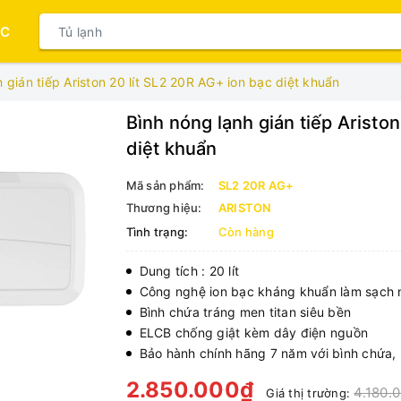
ỤC
 gián tiếp Ariston 20 lít SL2 20R AG+ ion bạc diệt khuẩn
Bình nóng lạnh gián tiếp Aristo
diệt khuẩn
Mã sản phẩm:
SL2 20R AG+
Thương hiệu:
ARISTON
Tình trạng:
Còn hàng
Dung tích : 20 lít
Công nghệ ion bạc kháng khuẩn làm sạch
Bình chứa tráng men titan siêu bền
ELCB chống giật kèm dây điện nguồn
Bảo hành chính hãng 7 năm với bình chứa, 
2.850.000₫
4.180.
Giá thị trường: