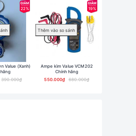
22%
19%
n Value (Xanh)
Ampe kìm Value VCM202
Cân Nạp Gas Đi
 hãng
Chính hãng
Chính
390.000₫
550.000₫
680.000₫
12.090.000₫