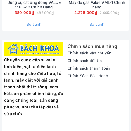
Tích hợp thiết bị bảo vệ ELCB chống giật ngăn ngừa các
Dụng cụ cắt ống đồng VALUE
Máy dò gas Value VML-1 Chính
VTC-42 Chính Hãng
hãng
mối nguy hiểm trong trường hợp rò rỉ điện
380.000₫
2.375.000₫
485.000₫
2.665.000₫
Máy điều nhiệt với thiết bị bảo vệ lưỡng cực vì sự an toàn
cao nhất
So sánh
So sánh
Chính sách mua hàng
Chính sách vận chuyển
Chuyên cung cấp sỉ và lẻ
Chính sách đổi trả
linh kiện, vật tư điện lạnh
Chính sách thanh toán
chính hãng cho điều hòa, tủ
Chính Sách Bảo Hành
lạnh, máy giặt với giá cạnh
tranh nhất thị trường, cam
kết sản phẩm chính hãng, đa
dạng chủng loại, sẵn sàng
phục vụ nhu cầu lắp đặt và
Độ bền cao
sửa chữa.
Tuổi thọ của bình được tăng cường bởi lớp tráng men titan
Bình chứa trong thử nghiệm tại 16 Bar cho độ bền lớn
Chất lượng cao