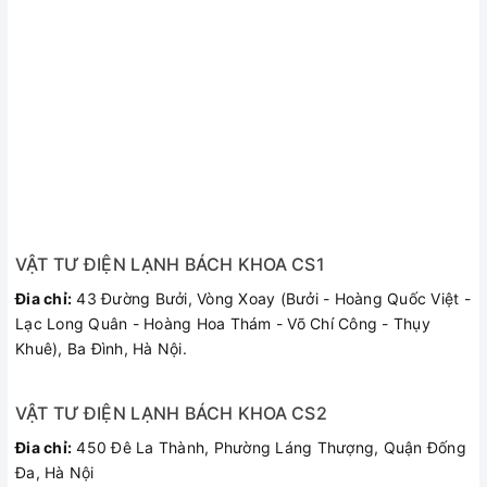
Tuân thủ theo các tiêu chuẩn chất lượng cao nhất
Năng lượng tiêu thụ thấp nhờ vào lớp cách nhiệt
Polyurethane dày
Biểu thị nhiệt độ chính xác
Dễ dàng sử dụng
Núm điều chỉnh nhiệt độ có kích thước lớn
Bảng điều khiển mới với đèn LED dễ dàng sử dụng
VẬT TƯ ĐIỆN LẠNH BÁCH KHOA CS1
Đia chỉ:
43 Đường Bưởi, Vòng Xoay (Bưởi - Hoàng Quốc Việt -
Lạc Long Quân - Hoàng Hoa Thám - Võ Chí Công - Thụy
Khuê), Ba Đình, Hà Nội.
VẬT TƯ ĐIỆN LẠNH BÁCH KHOA CS2
Đia chỉ:
450 Đê La Thành, Phường Láng Thượng, Quận Đống
Đa, Hà Nội