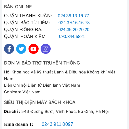
BÁN ONLINE
QUẬN THANH XUÂN
:
024.39.13.19.77
QUẬN
BẮC TỪ LIÊM:
024.39.16.16.78
QUẬN
ĐỐNG ĐA:
024.35.20.20.20
QUẬN
HOÀN KIẾM:
090.344.5821
ĐƠN VỊ BẢO TRỢ TRUYỀN THÔNG
Hội Khoa học và Kỹ thuật Lạnh & Điều hòa Không khí Việt
Nam
Liên Chi hội Điện tử Điện lạnh Việt Nam
Coolcare Việt Nam
SIÊU THỊ ĐIỆN MÁY BÁCH KHOA
Đia chỉ :
546 Đường Bười, Vĩnh Phúc, Ba Đình, Hà Nội
Kinh doanh 1:
0243.911.0097