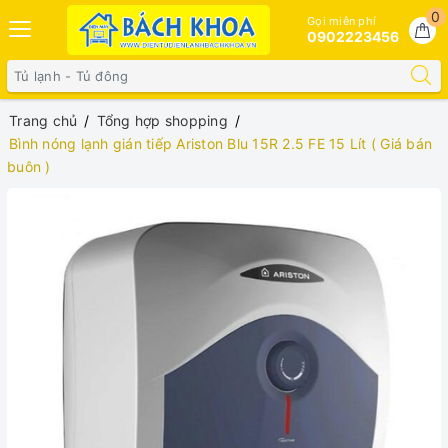
0
Gọi miễn phí
0902223456
Trang chủ
Tổng hợp shopping
Bình nóng lạnh gián tiếp Ariston Blu 15R 2.5 FE 15 Lít ( Giá bán
buôn )