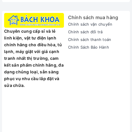
Chính sách mua hàng
Chính sách vận chuyển
Chuyên cung cấp sỉ và lẻ
Chính sách đổi trả
linh kiện, vật tư điện lạnh
Chính sách thanh toán
chính hãng cho điều hòa, tủ
Chính Sách Bảo Hành
lạnh, máy giặt với giá cạnh
tranh nhất thị trường, cam
Bình nóng lạnh Ariston 15 lít Blue 15 R 2.5 FE
kết sản phẩm chính hãng, đa
Cầu dao ELCB bảo vệ an toàn về điện cho gia đình bạn
dạng chủng loại, sẵn sàng
phục vụ nhu cầu lắp đặt và
Cầu dao chống rò điện ELCB sẽ tự động ngắt điện khi phát
sửa chữa.
hiện có sự rò rỉ điện, hoặc dòng điện chạy qua cao hơn 15mA.
Giúp ngăn chặn hoàn toàn nguy cơ cháy nổ vô cùng nguy
hiểm, bảo vệ an toàn điện cho cả gia đình bạn yên tâm sử
dụng.
Không còn nỗi lo bị bỏng với bộ ổn định nhiệt TBST
Bình nóng lạnh Ariston Blue 15R 2.5 FE với bộ ổn định nhiệt