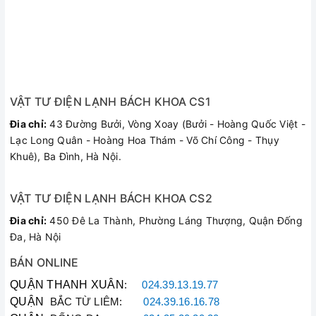
TBST mang đến khả năng kiểm soát chính xác nhiệt độ của
nước.
Giúp chăm sóc và bảo vệ làn da của bạn một cách toàn diện
nhất, không bị bỏng do nước quá nóng.
VẬT TƯ ĐIỆN LẠNH BÁCH KHOA CS1
Đia chỉ:
43 Đường Bưởi, Vòng Xoay (Bưởi - Hoàng Quốc Việt -
Lạc Long Quân - Hoàng Hoa Thám - Võ Chí Công - Thụy
Khuê), Ba Đình, Hà Nội.
VẬT TƯ ĐIỆN LẠNH BÁCH KHOA CS2
Đia chỉ:
450 Đê La Thành, Phường Láng Thượng, Quận Đống
Đa, Hà Nội
Bình nóng lạnh 15 lít
BÁN ONLINE
Công nghệ Flexomic duy trì nước nóng trong thời gian
dài
QUẬN THANH XUÂN
:
024.39.13.19.77
QUẬN
BẮC TỪ LIÊM:
024.39.16.16.78
Với công nghệ Flexomic, Bình nóng lạnh Ariston 15 lít Blue 15R