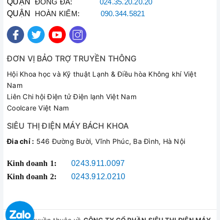
QUẬN
ĐỐNG ĐA:
024.35.20.20.20
2.5 FE
sẽ duy trì được độ nóng của nước trong thời gian dài
QUẬN
HOÀN KIẾM:
090.344.5821
mà không phải làm nóng liên tục, giúp tiết kiệm điện năng
một cách tối đa.
ĐƠN VỊ BẢO TRỢ TRUYỀN THÔNG
Hội Khoa học và Kỹ thuật Lạnh & Điều hòa Không khí Việt
Nam
Liên Chi hội Điện tử Điện lạnh Việt Nam
Coolcare Việt Nam
Bình nóng lạnh Ariston Blue 15 R 2.5 FE
SIÊU THỊ ĐIỆN MÁY BÁCH KHOA
Đia chỉ :
546 Đường Bười, Vĩnh Phúc, Ba Đình, Hà Nội
Kinh doanh 1:
0243.911.0097
Kinh doanh 2:
0243.912.0210