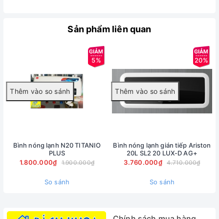
Sản phẩm liên quan
5%
20%
LỚP CÁCH NHIỆT KHÔNG CHỨA CFC
Được cấu tạo bằng lớp bọt tổng hợp Polyurethane đậm đặc
không có CFC, lớp cách nhiệt đảm bảo giảm được sự thất
Bình nóng lạnh N20 TITANIO
Bình nóng lạnh gián tiếp Ariston
thoát nhiệt và tổn thất năng lượng
PLUS
20L SL2 20 LUX-D AG+
1.800.000₫
3.760.000₫
1.900.000₫
4.710.000₫
LỰA CHỌN CÔNG SUẤT
Tùy theo điều kiện thời tiết, khí hậu theo mùa mà người sử
So sánh
So sánh
dụng có thể lựa chọn mức công suất phù hợp từ 1000W-
1500W-2500W, đảm bảo hiệu suất làm nóng nhanh, tiết kiệm
năng lượng.
Chính sách mua hàng