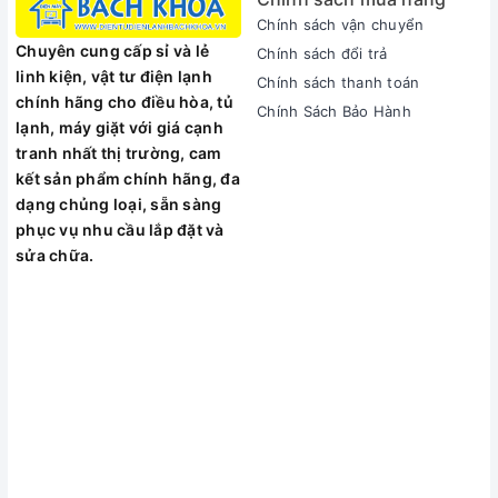
Chính sách vận chuyển
NÚT XOAY ĐIỀU CHỈNH NHIỆT
Chuyên cung cấp sỉ và lẻ
Chính sách đổi trả
Cho phép tùy chỉnh nhiệt độ thuận tiện, đáp ứng nhu cầu sử
linh kiện, vật tư điện lạnh
Chính sách thanh toán
dụng. Luôn luôn duy trì nhiệt độ nước ổn định.
chính hãng cho điều hòa, tủ
Chính Sách Bảo Hành
VAN XẢ CẶN TIỆN ÍCH
lạnh, máy giặt với giá cạnh
Việc vệ sinh bình sẽ trở nên dễ dàng hơn, người sử dụng có
tranh nhất thị trường, cam
thể tự tháo van, xả cặn, sục rửa bình mà không cần phải gọi
kết sản phẩm chính hãng, đa
dịch vụ sửa chữa.
dạng chủng loại, sẵn sàng
phục vụ nhu cầu lắp đặt và
sửa chữa.