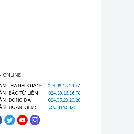
N ONLINE
ẬN THANH XUÂN
:
024.39.13.19.77
ẬN
BẮC TỪ LIÊM:
024.39.16.16.78
ẬN
ĐỐNG ĐA:
024.35.20.20.20
ẬN
HOÀN KIẾM:
090.344.5821