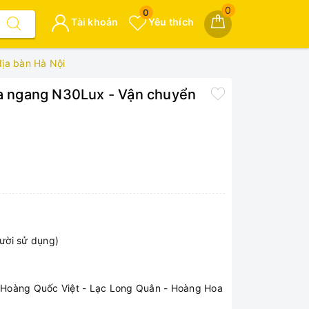
0
0
Tài khoản
Yêu thích
địa bàn Hà Nội
za ngang N30Lux - Vận chuyển
gười sử dụng)
- Hoàng Quốc Việt - Lạc Long Quân - Hoàng Hoa