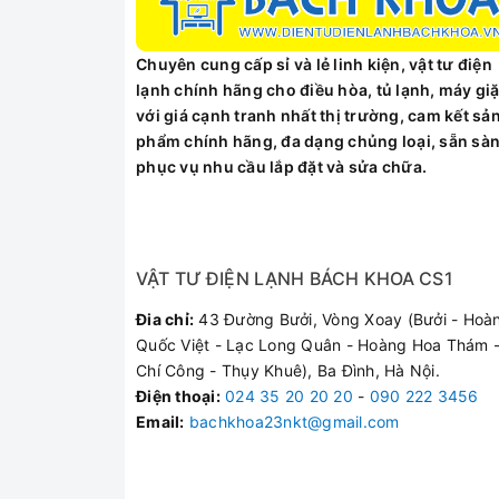
Chuyên cung cấp sỉ và lẻ linh kiện, vật tư điện
lạnh chính hãng cho điều hòa, tủ lạnh, máy giặ
với giá cạnh tranh nhất thị trường, cam kết sả
phẩm chính hãng, đa dạng chủng loại, sẵn sà
phục vụ nhu cầu lắp đặt và sửa chữa.
VẬT TƯ ĐIỆN LẠNH BÁCH KHOA CS1
Đia chỉ:
43 Đường Bưởi, Vòng Xoay (Bưởi - Hoà
Quốc Việt - Lạc Long Quân - Hoàng Hoa Thám -
Chí Công - Thụy Khuê), Ba Đình, Hà Nội.
Điện thoại
:
024 35 20 20 20
-
090 222 3456
Email:
bachkhoa23nkt@gmail.com