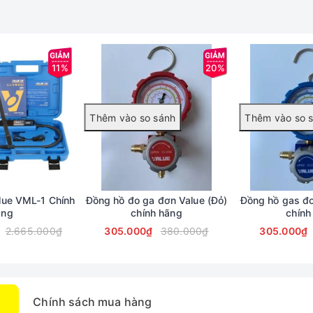
11%
20%
lue VML-1 Chính
Đồng hồ đo ga đơn Value (Đỏ)
Đồng hồ gas đơ
ãng
chính hãng
chính
2.665.000₫
305.000₫
380.000₫
305.000₫
Chính sách mua hàng