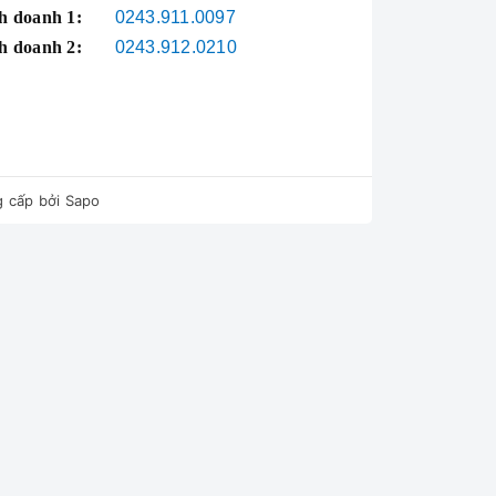
h doanh 1:
0243.911.0097
h doanh 2:
0243.912.0210
 cấp bởi
Sapo