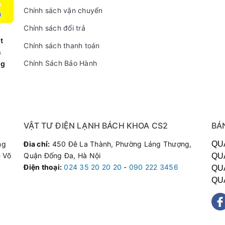
Chính sách vận chuyển
Chính sách đổi trả
t
Chính sách thanh toán
n
Chính Sách Bảo Hành
ng
VẬT TƯ ĐIỆN LẠNH BÁCH KHOA CS2
BÁ
ng
Đia chỉ:
450 Đê La Thành, Phường Láng Thượng,
QU
 Võ
Quận Đống Đa, Hà Nội
QU
Điện thoại
:
024 35 20 20 20
-
090 222 3456
QU
QU