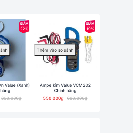
22%
19%
n Value (Xanh)
Ampe kìm Value VCM202
Cân Nạp Gas Đi
 hãng
Chính hãng
Chính
390.000₫
550.000₫
680.000₫
12.090.000₫