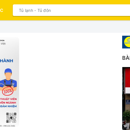
ỤC
BÀ