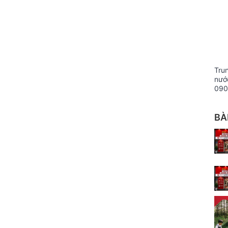
Tru
nướ
090
BÀ