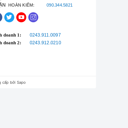
ẬN
HOÀN KIẾM:
090.344.5821
h doanh 1:
0243.911.0097
h doanh 2:
0243.912.0210
 cấp bởi
Sapo