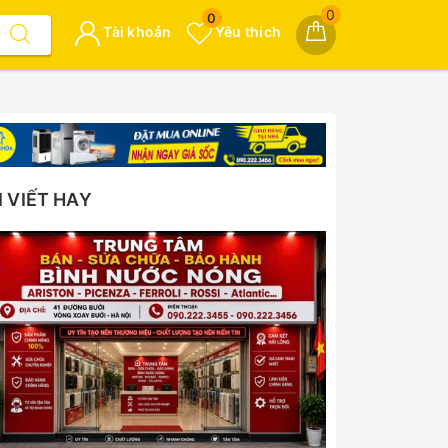
0
0
Tài khoản
Yêu thích
I VIẾT HAY