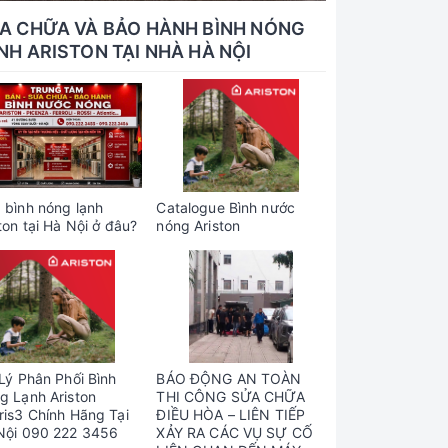
A CHỮA VÀ BẢO HÀNH BÌNH NÓNG
NH ARISTON TẠI NHÀ HÀ NỘI
 bình nóng lạnh
Catalogue Bình nước
ton tại Hà Nội ở đâu?
nóng Ariston
 Lý Phân Phối Bình
BÁO ĐỘNG AN TOÀN
g Lạnh Ariston
THI CÔNG SỬA CHỮA
ris3 Chính Hãng Tại
ĐIỀU HÒA – LIÊN TIẾP
Nội 090 222 3456
XẢY RA CÁC VỤ SỰ CỐ