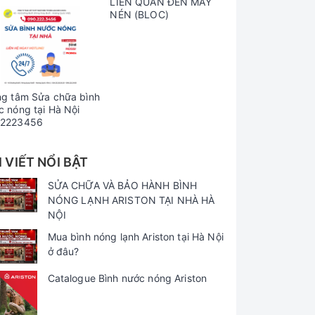
LIÊN QUAN ĐẾN MÁY
NÉN (BLOC)
ng tâm Sửa chữa bình
c nóng tại Hà Nội
2223456
I VIẾT NỔI BẬT
SỬA CHỮA VÀ BẢO HÀNH BÌNH
NÓNG LẠNH ARISTON TẠI NHÀ HÀ
NỘI
Mua bình nóng lạnh Ariston tại Hà Nội
ở đâu?
Catalogue Bình nước nóng Ariston