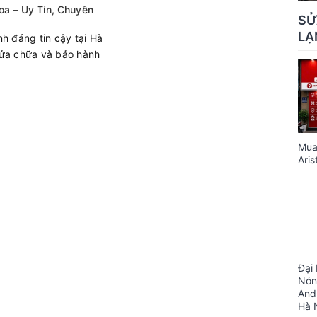
oa – Uy Tín, Chuyên
SỬ
LẠ
h đáng tin cậy tại Hà
sửa chữa và bảo hành
Mua
Aris
Đại
Nón
And
Hà 