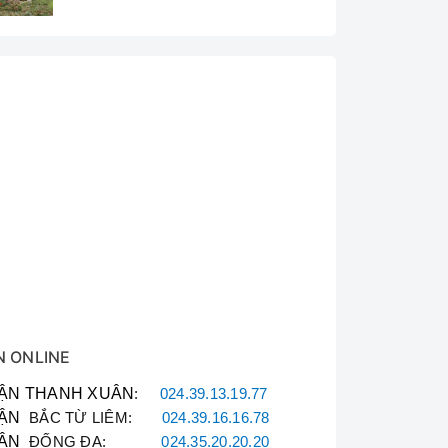
N ONLINE
ẬN THANH XUÂN
:
024.39.13.19.77
ẬN
BẮC TỪ LIÊM:
024.39.16.16.78
ẬN
ĐỐNG ĐA:
024.35.20.20.20