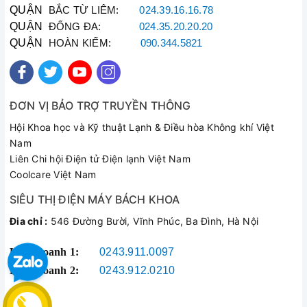
QUẬN
BẮC TỪ LIÊM:
024.39.16.16.78
QUẬN
ĐỐNG ĐA:
024.35.20.20.20
QUẬN
HOÀN KIẾM:
090.344.5821
ĐƠN VỊ BẢO TRỢ TRUYỀN THÔNG
Hội Khoa học và Kỹ thuật Lạnh & Điều hòa Không khí Việt
Nam
Liên Chi hội Điện tử Điện lạnh Việt Nam
Coolcare Việt Nam
SIÊU THỊ ĐIỆN MÁY BÁCH KHOA
Đia chỉ :
546 Đường Bười, Vĩnh Phúc, Ba Đình, Hà Nội
Kinh doanh 1:
0243.911.0097
Kinh doanh 2:
0243.912.0210