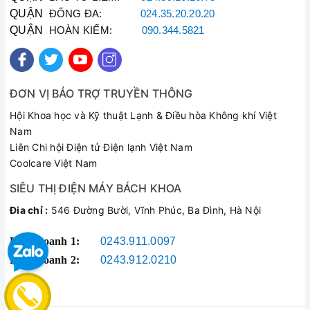
QUẬN
ĐỐNG ĐA:
024.35.20.20.20
QUẬN
HOÀN KIẾM:
090.344.5821
ĐƠN VỊ BẢO TRỢ TRUYỀN THÔNG
Hội Khoa học và Kỹ thuật Lạnh & Điều hòa Không khí Việt
Nam
Liên Chi hội Điện tử Điện lạnh Việt Nam
Coolcare Việt Nam
SIÊU THỊ ĐIỆN MÁY BÁCH KHOA
Đia chỉ :
546 Đường Bười, Vĩnh Phúc, Ba Đình, Hà Nội
Kinh doanh 1:
0243.911.0097
Kinh doanh 2:
0243.912.0210