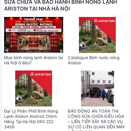
SỬA CHỮA VÀ BẢO HÀNH BÌNH NÓNG LẠNH
ARISTON TẠI NHÀ HÀ NỘI
Mua bình nóng lạnh Ariston tại
Catalogue Bình nước nóng
Hà Nội ở đâu?
Ariston
Đại Lý Phân Phối Bình Nóng
BÁO ĐỘNG AN TOÀN THI
Lạnh Ariston Andris3 Chính
CÔNG SỬA CHỮA ĐIỀU HÒA
Hãng Tại Hà Nội 090 222
– LIÊN TIẾP XẢY RA CÁC VỤ
3456
SỰ CỐ LIÊN QUAN ĐẾN MÁY