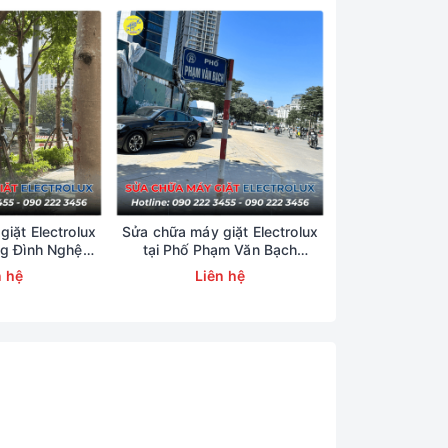
iặt Electrolux
Sửa chữa máy giặt Electrolux
Sửa chữa máy g
ng Đình Nghệ
tại Phố Phạm Văn Bạch
tại Phố T
23456
0902223456
09022
n hệ
Liên hệ
Liên