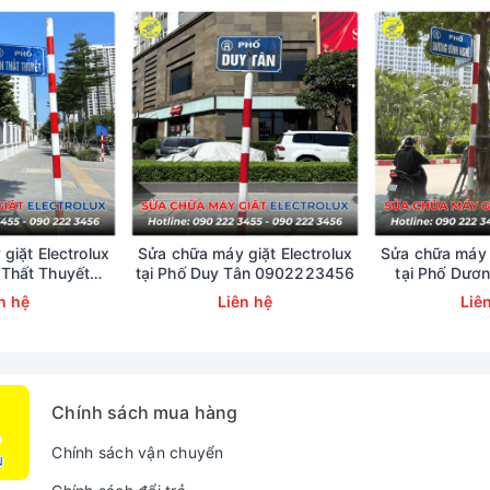
giặt Electrolux
Sửa chữa máy giặt Electrolux
Sửa chữa máy g
 Thất Thuyết
tại Phố Duy Tân 0902223456
tại Phố Dươ
223456
09022
n hệ
Liên hệ
Liê
Gặp Trên Điều Hòa Di Động Casper
g Casper báo lỗi E5, E4 trên màn hình hiển thị.
Chính sách mua hàng
nhưng không nguồn, không hoạt động.
Chính sách vận chuyển
) không chạy hoặc chạy ra hơi nóng, không mát.