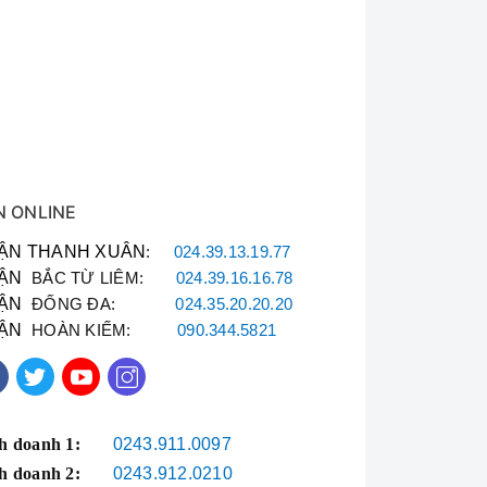
N ONLINE
ng, điều hòa mini,
ẬN THANH XUÂN
:
024.39.13.19.77
ẬN
BẮC TỪ LIÊM:
024.39.16.16.78
đầy đủ.
ẬN
ĐỐNG ĐA:
024.35.20.20.20
iền.
ẬN
HOÀN KIẾM:
090.344.5821
tháng.
h doanh 1:
0243.911.0097
h doanh 2:
0243.912.0210