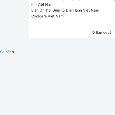
khí Việt Nam
Anh Hoàng - Quận T
Liên Chi hội Điện tử Điện lạnh Việt Nam
Coolcare Việt Nam
★★★★★
"Cái điều hòa Casper 
© Bản quyền 
thấy thợ đến rất nhan
So sánh
Chị Thuận - Cầu Giấy
★★★★★
"Máy bật lên chỉ có 
thay thế xong máy lạ