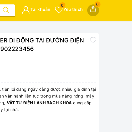
0
0
Tài khoản
Yêu thích
ER DI ĐỘNG TẠI ĐƯỜNG ĐIỆN
 0902223456
 tiện lợi đang ngày càng được nhiều gia đình tại
ian vận hành liên tục trong mùa nắng nóng, máy
ắng,
VẬT TƯ ĐIỆN LẠNH BÁCH KHOA
cung cấp
y tại nhà.