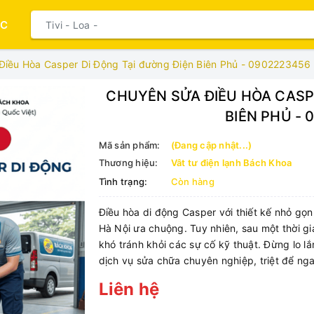
ỤC
Điều Hòa Casper Di Động Tại đường Điện Biên Phủ - 0902223456
CHUYÊN SỬA ĐIỀU HÒA CASP
BIÊN PHỦ -
Mã sản phẩm:
(Đang cập nhật...)
Thương hiệu:
Vât tư điện lạnh Bách Khoa
Tình trạng:
Còn hàng
Điều hòa di động Casper với thiết kế nhỏ gọn,
Hà Nội ưa chuộng. Tuy nhiên, sau một thời g
khó tránh khỏi các sự cố kỹ thuật. Đừng lo l
dịch vụ sửa chữa chuyên nghiệp, triệt để nga
Liên hệ