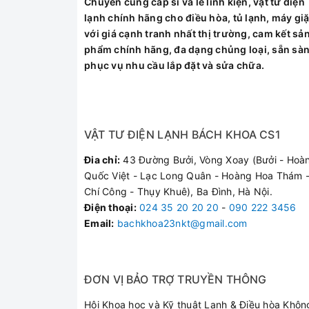
Chuyên cung cấp sỉ và lẻ linh kiện, vật tư điện
Điều hòa bị ch
lạnh chính hãng cho điều hòa, tủ lạnh, máy giặ
với giá cạnh tranh nhất thị trường, cam kết sả
Quạt gió kêu to
phẩm chính hãng, đa dạng chủng loại, sẵn sà
Máy thiếu gas, 
phục vụ nhu cầu lắp đặt và sửa chữa.
Tại Sao Nên Chọ
VẬT TƯ ĐIỆN LẠNH BÁCH KHOA CS1
Với đội ngũ kỹ thuật vi
Đia chỉ:
43 Đường Bưởi, Vòng Xoay (Bưởi - Hoà
chúng tôi cam kết mang l
Quốc Việt - Lạc Long Quân - Hoàng Hoa Thám -
Linh kiện chính hãng:
Chí Công - Thụy Khuê), Ba Đình, Hà Nội.
Kiểm tra bắt bệnh chí
Điện thoại
:
024 35 20 20 20
-
090 222 3456
Phục vụ siêu tốc:
Có m
Email:
bachkhoa23nkt@gmail.com
Bảo hành dài hạn:
Mọi
Khách Hàng Nói 
ĐƠN VỊ BẢO TRỢ TRUYỀN THÔNG
Hội Khoa học và Kỹ thuật Lạnh & Điều hòa Khôn