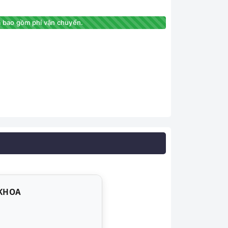
 bao gồm phí vận chuyển.
 KHOA