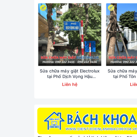
Sửa chữa máy giặt Electrolux
Sửa chữa máy 
tại Phố Dịch Vọng Hậu
tại Phố Tôn
0902223456
0902
Liên hệ
Liê
Các Lỗi Thường 
Điều hòa di độn
Máy cắm điện 
Block (máy nén