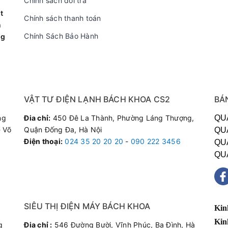
Chính sách đổi trả
ảy nước lê láng ra sàn nhà do tắc khay chứa hoặc hỏng bơm.
t
Chính sách thanh toán
n
, rung lắc mạnh khi vận hành.
Chính Sách Bảo Hành
ng
rò rỉ gas ở các đầu hộc nối ống.
n Dịch Vụ Sửa Chữa Của Bách Khoa?
VẬT TƯ ĐIỆN LẠNH BÁCH KHOA CS2
BÁ
ên dày dặn kinh nghiệm chuyên sâu về các dòng điều hòa máy đứ
ng
Đia chỉ:
450 Đê La Thành, Phường Láng Thượng,
QU
ại sự hài lòng tuyệt đối:
 Võ
Quận Đống Đa, Hà Nội
QU
Thay thế cảm biến, bo mạch, quạt chính hãng Casper, sẵn kho 
Điện thoại
:
024 35 20 20 20
-
090 222 3456
QU
nh xác:
Báo đúng lỗi, sửa đúng giá, tuyệt đối không bày vẽ câu t
QU
ặt nhanh chóng khắp các quận huyện nội thành Hà Nội.
 hạng mục sửa chữa và thay thế đều được bảo hành từ 3 đến 6 
Gì Về Chúng Tôi?
SIÊU THỊ ĐIỆN MÁY BÁCH KHOA
Kin
Kin
g
Đia chỉ :
546 Đường Bười, Vĩnh Phúc, Ba Đình, Hà