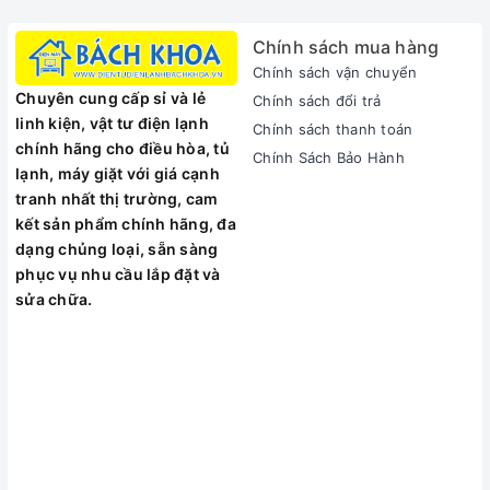
mua sắm lắp đặt và sử dụng đèn sưởi nhà tắm 2 bóng Hans
H2B cho phòng tắm gia đình mình.
Chính sách mua hàng
Sưởi ấm khi tắm, không gây khô da, an toàn sức khỏe
Chính sách vận chuyển
Đèn suởi nhà tắm sử dụng bóng hồng ngoại không chỉ sưởi
Chuyên cung cấp sỉ và lẻ
Chính sách đổi trả
ấm mà còn giúp làm giảm các triệu chứng đau nhức cơ thể,
linh kiện, vật tư điện lạnh
Chính sách thanh toán
tốt cho những người bị đau nhức xương khớp. Đồng thời còn
chính hãng cho điều hòa, tủ
Chính Sách Bảo Hành
tăng cường trao đổi chất, kích thích tuần hoàn máu, cho bạn
lạnh, máy giặt với giá cạnh
cảm giác thật sảng khoái.
tranh nhất thị trường, cam
2 công tắc điều khiển mỗi bóng riêng biệt
kết sản phẩm chính hãng, đa
Đèn sưởi nhà tắm 2 bóng Hans H2B trang bị 2 công tắc cho
dạng chủng loại, sẵn sàng
phép người dùng điều khiển thuận tiện. Mỗi một công tắc
phục vụ nhu cầu lắp đặt và
điều khiển cho một bóng, vì thế bạn dễ dàng có thể chuyển
sửa chữa.
đổi công suất đèn sưởi phù hợp với nhu cầu cá nhân.