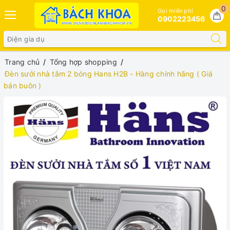
0
Gọi miễn phí
0902223456
Trang chủ
Tổng hợp shopping
Đèn sưởi nhà tắm 2 bóng Hans H2B - Hàng chính hãng ( Giá
bán buôn )