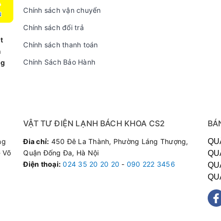
Chính sách vận chuyển
Chính sách đổi trả
t
Chính sách thanh toán
n
Chính Sách Bảo Hành
ng
VẬT TƯ ĐIỆN LẠNH BÁCH KHOA CS2
BÁ
ng
Đia chỉ:
450 Đê La Thành, Phường Láng Thượng,
QU
 Võ
Quận Đống Đa, Hà Nội
QU
Điện thoại
:
024 35 20 20 20
-
090 222 3456
QU
QU