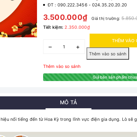
ĐT : 090.222.3456 - 024.35.20.20.20
3.500.000₫
5.850.
Giá thị trường:
Tiết kiệm:
2.350.000₫
THÊM VÀO 
–
+
Thêm vào so sánh
Giá bán sản phẩm chưa
MÔ TẢ
hiệu nổi tiếng đến từ Hoa Kỳ trong lĩnh vực điện gia dụng. Lò sẽ
.