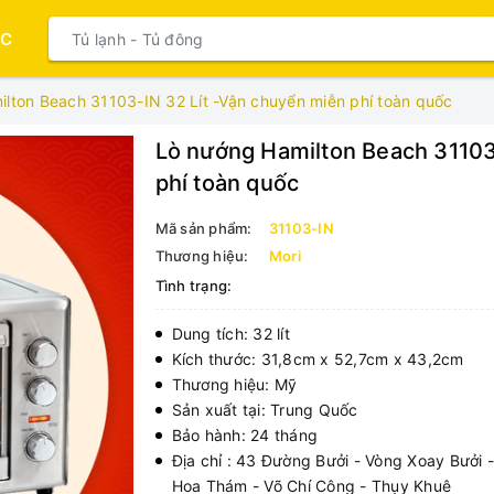
ỤC
lton Beach 31103-IN 32 Lít -Vận chuyển miễn phí toàn quốc
Lò nướng Hamilton Beach 31103
phí toàn quốc
Mã sản phẩm:
31103-IN
Thương hiệu:
Mori
Tình trạng:
Dung tích: 32 lít
Kích thước: 31,8cm x 52,7cm x 43,2cm
Thương hiệu: Mỹ
Sản xuất tại: Trung Quốc
Bảo hành: 24 tháng
Địa chỉ : 43 Đường Bưởi - Vòng Xoay Bưởi
Hoa Thám - Võ Chí Công - Thụy Khuê