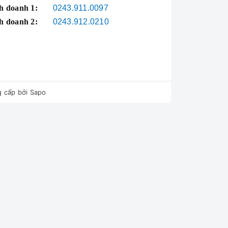
h doanh 1:
0243.911.0097
h doanh 2:
0243.912.0210
g - Thụy Khuê
 cấp bởi
Sapo