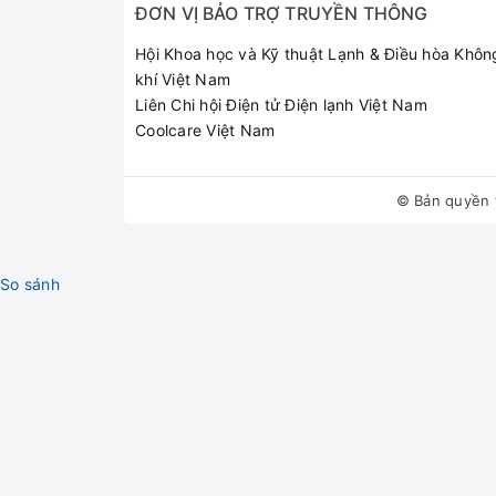
Sản xuất tại: Trung Quốc
ĐƠN VỊ BẢO TRỢ TRUYỀN THÔNG
Bảo hành: 24 tháng
Địa chỉ : 43 Đường Bưởi - Vòng Xoay Bưởi -
Hội Khoa học và Kỹ thuật Lạnh & Điều hòa Khôn
ĐT : 090.222.3456 - 024.35.20.20.20
khí Việt Nam
Liên Chi hội Điện tử Điện lạnh Việt Nam
Coolcare Việt Nam
© Bản quyền 
So sánh