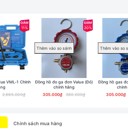
 thể nướng bánh mì, pizza lại có thể nướng gà (nguyên con) hoặc thịt
ền cao, có thể chịu được không gian hơi ẩm và dầu mỡ trong gia
11%
20%
ì có thể sử dụng chức năng hẹn giờ (theo từng mốc thời gian phù
nh bạn có thể làm thêm nhiều công việc khác mà không cần lo lắng 
lue VML-1 Chính
Đồng hồ đo ga đơn Value (Đỏ)
Đồng hồ gas đơ
ãng
chính hãng
chính
2.665.000₫
305.000₫
380.000₫
305.000₫
Chính sách mua hàng