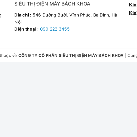
SIÊU THỊ ĐIỆN MÁY BÁCH KHOA
Kin
Kin
 Hoàng Quốc Việt - Lạc Long Quân - Hoàng Hoa Thám - Võ Chí Côn
g
Đia chỉ :
546 Đường Bười, Vĩnh Phúc, Ba Đình, Hà
Nội
Điện thoại :
090 222 3455
thuộc về
CÔNG TY CỔ PHẦN SIÊU THỊ ĐIỆN MÁY BÁCH KHOA
|
Cung