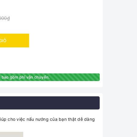
000₫
GIỎ
 bao gồm phí vận chuyển.
 giúp cho việc nấu nướng của bạn thật dễ dàng