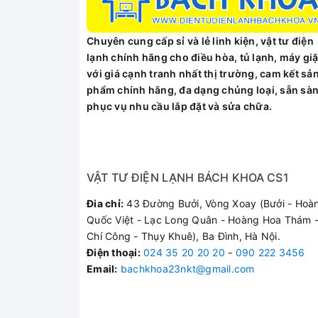
Chuyên cung cấp sỉ và lẻ linh kiện, vật tư điện
lạnh chính hãng cho điều hòa, tủ lạnh, máy giặ
với giá cạnh tranh nhất thị trường, cam kết sả
Thông số kỹ thuật
phẩm chính hãng, đa dạng chủng loại, sẵn sà
phục vụ nhu cầu lắp đặt và sửa chữa.
Dung tích: 32 lít
Bảng điều khiển: Núm vặn
Hẹn giờ: Có
Chất liệu vỏ: Thép không gỉ
VẬT TƯ ĐIỆN LẠNH BÁCH KHOA CS1
Công suất: 1.500W
Đia chỉ:
43 Đường Bưởi, Vòng Xoay (Bưởi - Hoà
Khoảng dung tích lò: Trên 20 lít - 35 lít
Quốc Việt - Lạc Long Quân - Hoàng Hoa Thám -
Thông tin chung
Chí Công - Thụy Khuê), Ba Đình, Hà Nội.
Điện thoại
:
024 35 20 20 20
-
090 222 3456
Màu sắc: Bạc
Email:
bachkhoa23nkt@gmail.com
Nguồn điện áp: 220V - 240V
Kích thước: 31,8cm x 52,7cm x 43,2cm
Thương hiệu: Mỹ