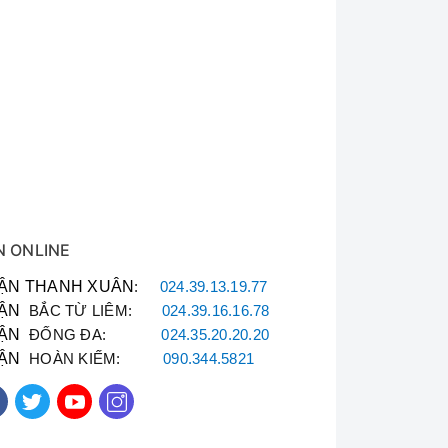
N ONLINE
ẬN THANH XUÂN
:
024.39.13.19.77
ẬN
BẮC TỪ LIÊM:
024.39.16.16.78
ẬN
ĐỐNG ĐA:
024.35.20.20.20
ẬN
HOÀN KIẾM:
090.344.5821