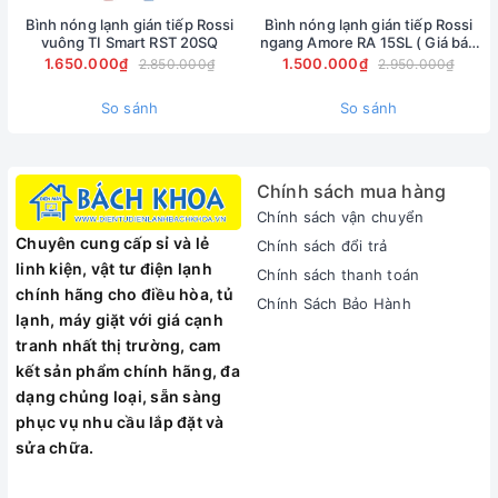
Bình nóng lạnh gián tiếp Rossi
Bình nóng lạnh gián tiếp Rossi
vuông TI Smart RST 20SQ
ngang Amore RA 15SL ( Giá bán
Bơm trợ lực mạnh mẽ
buôn )
1.650.000₫
1.500.000₫
2.850.000₫
2.950.000₫
Bơm trợ lực giúp máy hoạt động tốt ở mọi điều kiện áp suất.
So sánh
So sánh
Khi máy được lắp ở vị trí có áp lực nước thấp, bơm trong máy
sẽ hút nước đủ để máy hoạt động ở trạng thái như bình
thường. Do đó, bơm trợ lực không chỉ đảm bảo người dùng
có đủ nước để sử dụng, mà còn giúp máy vận hành êm ái,
Chính sách mua hàng
không tạo ra tiếng ồn.
Chính sách vận chuyển
Chuyên cung cấp sỉ và lẻ
Chính sách đổi trả
linh kiện, vật tư điện lạnh
Chính sách thanh toán
chính hãng cho điều hòa, tủ
Chính Sách Bảo Hành
lạnh, máy giặt với giá cạnh
tranh nhất thị trường, cam
kết sản phẩm chính hãng, đa
dạng chủng loại, sẵn sàng
phục vụ nhu cầu lắp đặt và
sửa chữa.