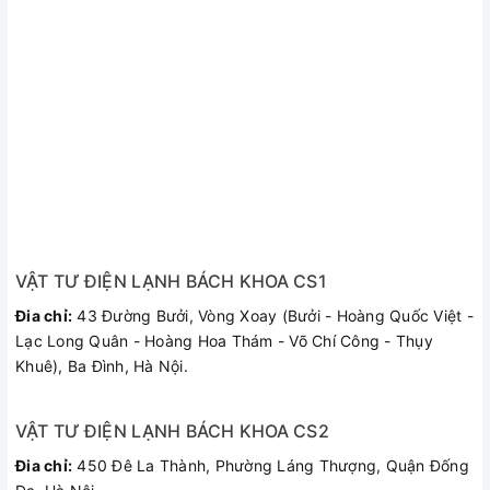
Màn hình hiển thị nhiệt độ tiện dụng
Màn hình LED hiển thị nhiệt độ chính xác, rõ ràng. Người sử
dụng có thể dễ dàng lựa chọn nhiệt độ phù hợp, tránh nhiệt
độ quá nóng gây bỏng da hoặc chưa đủ nóng để có thể sử
dụng.
VẬT TƯ ĐIỆN LẠNH BÁCH KHOA CS1
Đia chỉ:
43 Đường Bưởi, Vòng Xoay (Bưởi - Hoàng Quốc Việt -
Lạc Long Quân - Hoàng Hoa Thám - Võ Chí Công - Thụy
Khuê), Ba Đình, Hà Nội.
VẬT TƯ ĐIỆN LẠNH BÁCH KHOA CS2
Đia chỉ:
450 Đê La Thành, Phường Láng Thượng, Quận Đống