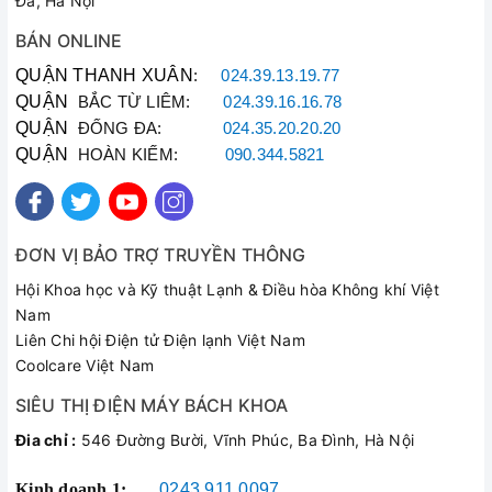
Đa, Hà Nội
Làm nóng nhanh, tiết kiệm điện
BÁN ONLINE
Máy nước nóng Ferroli DIVO SDP là loại máy làm nóng trực
tiếp có thanh đốt hiệu suất cao bằng đồng tinh khiết đảm bảo
QUẬN THANH XUÂN
:
024.39.13.19.77
độ bền cao, làm nóng siêu tốc không những có độ bền cao
QUẬN
BẮC TỪ LIÊM:
024.39.16.16.78
mà giúp làm nóng nhanh và tiết kiệm đáng kể điện năng tiêu
QUẬN
ĐỐNG ĐA:
024.35.20.20.20
thụ.
QUẬN
HOÀN KIẾM:
090.344.5821
ĐƠN VỊ BẢO TRỢ TRUYỀN THÔNG
Hội Khoa học và Kỹ thuật Lạnh & Điều hòa Không khí Việt
Nam
Liên Chi hội Điện tử Điện lạnh Việt Nam
Coolcare Việt Nam
SIÊU THỊ ĐIỆN MÁY BÁCH KHOA
Đia chỉ :
546 Đường Bười, Vĩnh Phúc, Ba Đình, Hà Nội
Van điều chỉnh lượng nước theo yêu cầu
Kinh doanh 1:
0243.911.0097